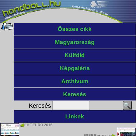
Összes cikk
Magyarország
Külföld
Képgaléria
Archívum
Keresés
Keresés
Linkek
EHF EURO 2016
ESBF Besançon