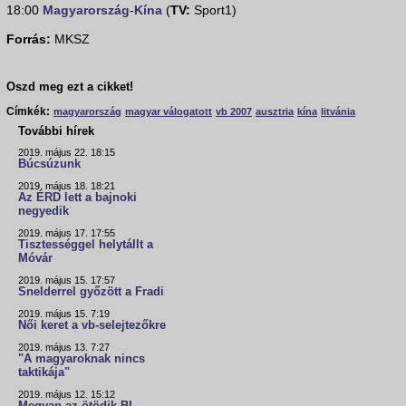
18:00
Magyarország
-
Kína
(
TV:
Sport1)
Forrás:
MKSZ
Oszd meg ezt a cikket!
Címkék:
magyarország
magyar válogatott
vb 2007
ausztria
kína
litvánia
További hírek
2019. május 22. 18:15
Búcsúzunk
2019. május 18. 18:21
Az ÉRD lett a bajnoki
negyedik
2019. május 17. 17:55
Tisztességgel helytállt a
Móvár
2019. május 15. 17:57
Snelderrel győzött a Fradi
2019. május 15. 7:19
Női keret a vb-selejtezőkre
2019. május 13. 7:27
"A magyaroknak nincs
taktikája"
2019. május 12. 15:12