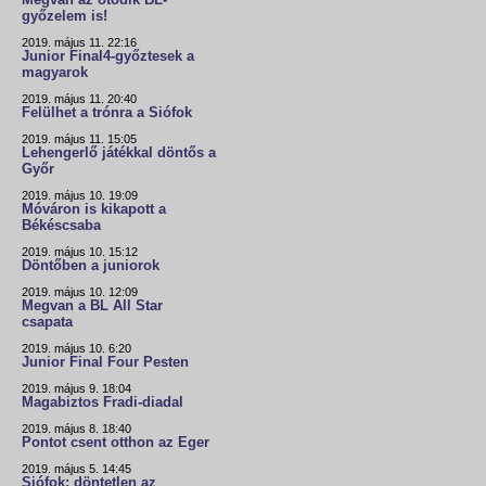
Megvan az ötödik BL-
győzelem is!
2019. május 11. 22:16
Junior Final4-győztesek a
magyarok
2019. május 11. 20:40
Felülhet a trónra a Siófok
2019. május 11. 15:05
Lehengerlő játékkal döntős a
Győr
2019. május 10. 19:09
Móváron is kikapott a
Békéscsaba
2019. május 10. 15:12
Döntőben a juniorok
2019. május 10. 12:09
Megvan a BL All Star
csapata
2019. május 10. 6:20
Junior Final Four Pesten
2019. május 9. 18:04
Magabiztos Fradi-diadal
2019. május 8. 18:40
Pontot csent otthon az Eger
2019. május 5. 14:45
Siófok: döntetlen az