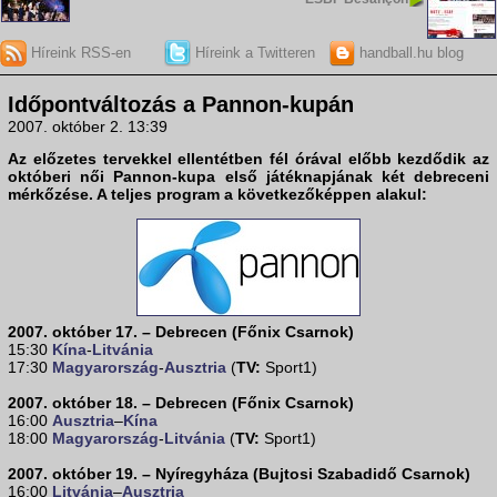
Híreink RSS-en
Híreink a Twitteren
handball.hu blog
Időpontváltozás a Pannon-kupán
2007. október 2. 13:39
Az előzetes tervekkel ellentétben fél órával előbb kezdődik az
októberi női
Pannon-kupa
első játéknapjának két debreceni
mérkőzése. A teljes program a következőképpen alakul:
2007. október 17. – Debrecen (Főnix Csarnok)
15:30
Kína
-
Litvánia
17:30
Magyarország
-
Ausztria
(
TV:
Sport1)
2007. október 18. – Debrecen (Főnix Csarnok)
16:00
Ausztria
–
Kína
18:00
Magyarország
-
Litvánia
(
TV:
Sport1)
2007. október 19. – Nyíregyháza (Bujtosi Szabadidő Csarnok)
16:00
Litvánia
–
Ausztria