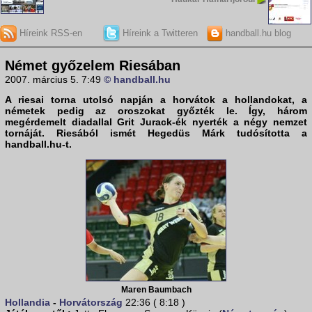
Híreink RSS-en
Híreink a Twitteren
handball.hu blog
Német győzelem Riesában
2007. március 5. 7:49
© handball.hu
A riesai torna utolsó napján a horvátok a hollandokat, a
németek pedig az oroszokat győzték le. Így, három
megérdemelt diadallal Grit Jurack-ék nyerték a négy nemzet
tornáját. Riesából ismét Hegedüs Márk tudósította a
handball.hu
-t.
Maren Baumbach
Hollandia
-
Horvátország
22:36 ( 8:18 )