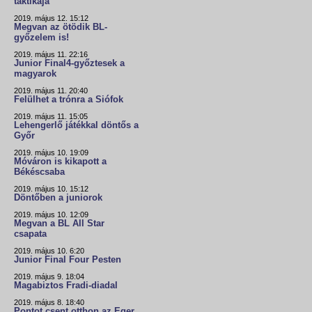
taktikája"
2019. május 12. 15:12
Megvan az ötödik BL-
győzelem is!
2019. május 11. 22:16
Junior Final4-győztesek a
magyarok
2019. május 11. 20:40
Felülhet a trónra a Siófok
2019. május 11. 15:05
Lehengerlő játékkal döntős a
Győr
2019. május 10. 19:09
Móváron is kikapott a
Békéscsaba
2019. május 10. 15:12
Döntőben a juniorok
2019. május 10. 12:09
Megvan a BL All Star
csapata
2019. május 10. 6:20
Junior Final Four Pesten
2019. május 9. 18:04
Magabiztos Fradi-diadal
2019. május 8. 18:40
Pontot csent otthon az Eger