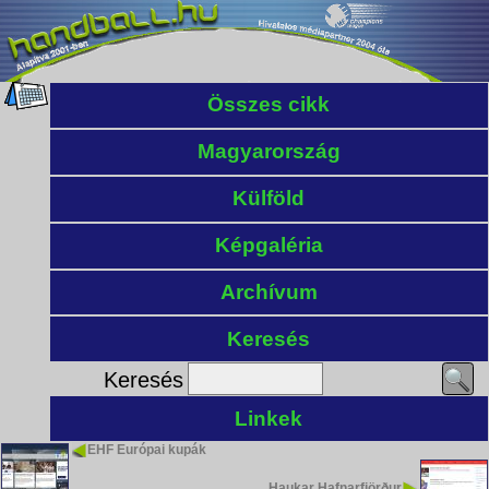
Összes cikk
Magyarország
Külföld
Képgaléria
Archívum
Keresés
Keresés
Linkek
EHF Európai kupák
Haukar Hafnarfjörður