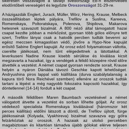
sikeresen visszavágott a tavalyi svédországi Eb-n elszenvedett
elodőntőbeli vereségért és legyőzte
Oroszország
ot 31-29-re.
A házigazdák Englert, Jurack, Müller, Wörz, Hering, Krause, Melbeck
összeállításban léptek pályára, Trefilov a Suslina, Kareeva,
Romenskaya, Poltoratskaya, Polenova, Shipilova, Makarova
hetesnek szavazott bizalmát. A 800 néző által támogatott hazai
csapat kezdte jobban a mérkőzést, gyorsan több gólos előnyre tett
szert, Trefilov lányai csak a hatodik percben tudták bevenni az
egész meccsen kimagaslóan védő, jövőre a Hypo-Noe kapuját
erősítő Sabine Englert kapuját. Az orosz edző folyamatosan váltotta,
cserélte játékosait, nem tűnt elégedettnek a látottakkal. A
leverkuseni Nadine Krause kisebb sérülése és kiválása kicsit
megzavarta a hazaikat, így a vendégek a félidő közepére rövid időre
átvették a vezetést. A német csapat gyorsan rendezte sorait, Krause
helyén a nyáron Dániába távozó Geschke kapott lehetőséget.
Andryushina piros lappal való kiállítása (durva szabálytalanság a
kapura törő Nora Reichével szemben) ellenére az oroszok tudták
tartani a lépést a még nagyobb fokozatra kapcsoló hazaikkal, így
döntetlennel (14-14) fordult a két csapat.
A második félidőben Maren Baumbach vezetésével a német
válogatott átvette a vezetést és sorban lőhette góljait. Az orosz
védekező specialista Romenskaya kiválásával (háromszor két
perces kiállítás) eldőlni látszott a döntő, de Trefilov újított, fürge
játékosainak (Kolyada, Vyakhireva) bizalmat szavazva egy gólra
felzárkóztak az oroszok. A hazaiak az utolsó percekben
magabiztosan és kitartóan támadva újabb gólokat elérve teljesen