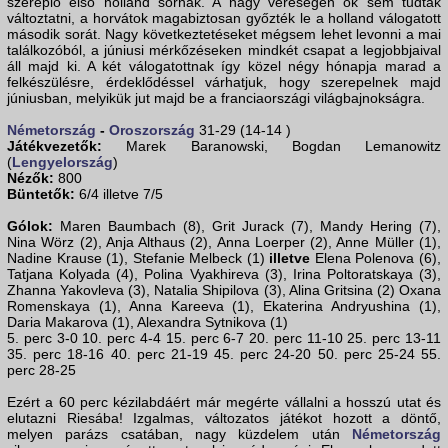
szereplő első holland sornak. A nagy vereségen ők sem tudtak
változtatni, a horvátok magabiztosan győzték le a holland válogatott
második sorát. Nagy következtetéseket mégsem lehet levonni a mai
találkozóból, a júniusi mérkőzéseken mindkét csapat a legjobbjaival
áll majd ki. A két válogatottnak így közel négy hónapja marad a
felkészülésre, érdeklődéssel várhatjuk, hogy szerepelnek majd
júniusban, melyikük jut majd be a franciaországi világbajnokságra.
Németország
-
Oroszország
31-29 (14-14 )
Játékvezetők:
Marek Baranowski, Bogdan Lemanowitz
(
Lengyelország
)
Nézők:
800
Büntetők:
6/4 illetve 7/5
Gólok:
Maren Baumbach (8), Grit Jurack (7), Mandy Hering (7),
Nina Wörz (2), Anja Althaus (2), Anna Loerper (2), Anne Müller (1),
Nadine Krause (1), Stefanie Melbeck (1)
illetve
Elena Polenova (6),
Tatjana Kolyada (4), Polina Vyakhireva (3), Irina Poltoratskaya (3),
Zhanna Yakovleva (3), Natalia Shipilova (3), Alina Gritsina (2) Oxana
Romenskaya (1), Anna Kareeva (1), Ekaterina Andryushina (1),
Daria Makarova (1), Alexandra Sytnikova (1)
5. perc 3-0 10. perc 4-4 15. perc 6-7 20. perc 11-10 25. perc 13-11
35. perc 18-16 40. perc 21-19 45. perc 24-20 50. perc 25-24 55.
perc 28-25
Ezért a 60 perc kézilabdáért már megérte vállalni a hosszú utat és
elutazni Riesába! Izgalmas, változatos játékot hozott a döntő,
melyen parázs csatában, nagy küzdelem után
Németország