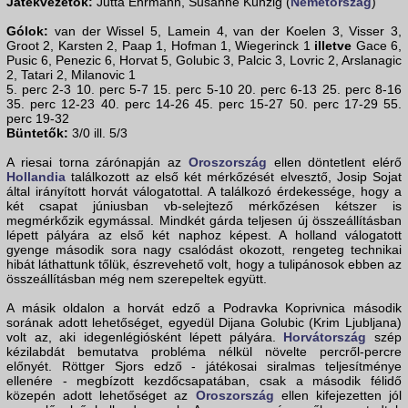
Játékvezetők:
Jutta Ehrmann, Susanne Künzig (
Németország
)
Gólok:
van der Wissel 5, Lamein 4, van der Koelen 3, Visser 3,
Groot 2, Karsten 2, Paap 1, Hofman 1, Wiegerinck 1
illetve
Gace 6,
Pusic 6, Penezic 6, Horvat 5, Golubic 3, Palcic 3, Lovric 2, Arslanagic
2, Tatari 2, Milanovic 1
5. perc 2-3 10. perc 5-7 15. perc 5-10 20. perc 6-13 25. perc 8-16
35. perc 12-23 40. perc 14-26 45. perc 15-27 50. perc 17-29 55.
perc 19-32
Büntetők:
3/0 ill. 5/3
A riesai torna zárónapján az
Oroszország
ellen döntetlent elérő
Hollandia
találkozott az első két mérkőzését elvesztő, Josip Sojat
által irányított horvát válogatottal. A találkozó érdekessége, hogy a
két csapat júniusban vb-selejtező mérkőzésen kétszer is
megmérkőzik egymással. Mindkét gárda teljesen új összeállításban
lépett pályára az első két naphoz képest. A holland válogatott
gyenge második sora nagy csalódást okozott, rengeteg technikai
hibát láthattunk tőlük, észrevehető volt, hogy a tulipánosok ebben az
összeállításban még nem szerepeltek együtt.
A másik oldalon a horvát edző a Podravka Koprivnica második
sorának adott lehetőséget, egyedül Dijana Golubic (Krim Ljubljana)
volt az, aki idegenlégiósként lépett pályára.
Horvátország
szép
kézilabdát bemutatva probléma nélkül növelte percről-percre
előnyét. Röttger Sjors edző - játékosai siralmas teljesítménye
ellenére - megbízott kezdőcsapatában, csak a második félidő
közepén adott lehetőséget az
Oroszország
ellen kifejezetten jól