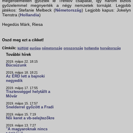
megérdemelten győzték le Trefilov csapatát, így három biztos
győzelemmel megnyerték a négy nemzetek tornáját. Legjobb
játékos: Stefanie Melbeck (
Németország
) Legjobb kapus: Jokelyn
Tienstra (
Hollandia
)
Hegedüs Márk, Riesa
Oszd meg ezt a cikket!
Címkék:
külföld
európa
németország
oroszország
hollandia
horvátország
További hírek
2019. május 22. 18:15
Búcsúzunk
2019. május 18. 18:21
Az ÉRD lett a bajnoki
negyedik
2019. május 17. 17:55
Tisztességgel helytállt a
Móvár
2019. május 15. 17:57
Snelderrel győzött a Fradi
2019. május 15. 7:19
Női keret a vb-selejtezőkre
2019. május 13. 7:27
"A magyaroknak nincs