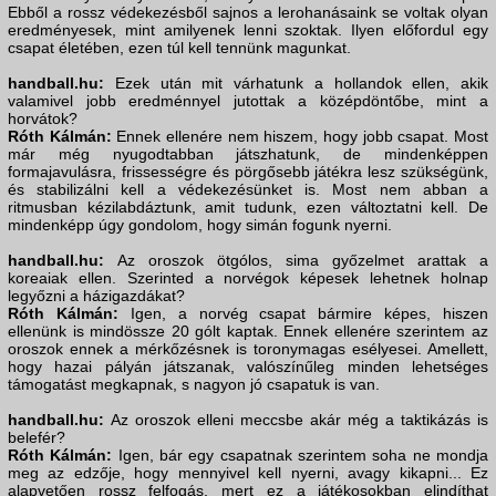
Ebből a rossz védekezésből sajnos a lerohanásaink se voltak olyan
eredményesek, mint amilyenek lenni szoktak. Ilyen előfordul egy
csapat életében, ezen túl kell tennünk magunkat.
handball.hu:
Ezek után mit várhatunk a hollandok ellen, akik
valamivel jobb eredménnyel jutottak a középdöntőbe, mint a
horvátok?
Róth Kálmán:
Ennek ellenére nem hiszem, hogy jobb csapat. Most
már még nyugodtabban játszhatunk, de mindenképpen
formajavulásra, frissességre és pörgősebb játékra lesz szükségünk,
és stabilizálni kell a védekezésünket is. Most nem abban a
ritmusban kézilabdáztunk, amit tudunk, ezen változtatni kell. De
mindenképp úgy gondolom, hogy simán fogunk nyerni.
handball.hu:
Az oroszok ötgólos, sima győzelmet arattak a
koreaiak ellen. Szerinted a norvégok képesek lehetnek holnap
legyőzni a házigazdákat?
Róth Kálmán:
Igen, a norvég csapat bármire képes, hiszen
ellenünk is mindössze 20 gólt kaptak. Ennek ellenére szerintem az
oroszok ennek a mérkőzésnek is toronymagas esélyesei. Amellett,
hogy hazai pályán játszanak, valószínűleg minden lehetséges
támogatást megkapnak, s nagyon jó csapatuk is van.
handball.hu:
Az oroszok elleni meccsbe akár még a taktikázás is
belefér?
Róth Kálmán:
Igen, bár egy csapatnak szerintem soha ne mondja
meg az edzője, hogy mennyivel kell nyerni, avagy kikapni... Ez
alapvetően rossz felfogás, mert ez a játékosokban elindíthat