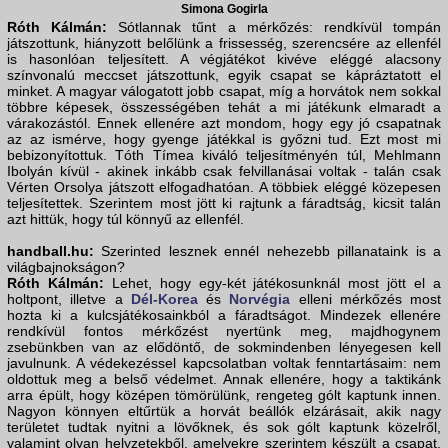
Simona Gogirla
Róth Kálmán:
Sótlannak tűnt a mérkőzés: rendkívül tompán
játszottunk, hiányzott belőlünk a frissesség, szerencsére az ellenfél
is hasonlóan teljesített. A végjátékot kivéve eléggé alacsony
színvonalú meccset játszottunk, egyik csapat se kápráztatott el
minket. A magyar válogatott jobb csapat, míg a horvátok nem sokkal
többre képesek, összességében tehát a mi játékunk elmaradt a
várakozástól. Ennek ellenére azt mondom, hogy egy jó csapatnak
az az ismérve, hogy gyenge játékkal is győzni tud. Ezt most mi
bebizonyítottuk. Tóth Tímea kiváló teljesítményén túl, Mehlmann
Ibolyán kívül - akinek inkább csak felvillanásai voltak - talán csak
Vérten Orsolya játszott elfogadhatóan. A többiek eléggé közepesen
teljesítettek. Szerintem most jött ki rajtunk a fáradtság, kicsit talán
azt hittük, hogy túl könnyű az ellenfél.
handball.hu:
Szerinted lesznek ennél nehezebb pillanataink is a
világbajnokságon?
Róth Kálmán:
Lehet, hogy egy-két játékosunknál most jött el a
holtpont, illetve a
Dél-Korea
és
Norvégia
elleni mérkőzés most
hozta ki a kulcsjátékosainkból a fáradtságot. Mindezek ellenére
rendkívül fontos mérkőzést nyertünk meg, majdhogynem
zsebünkben van az elődöntő, de sokmindenben lényegesen kell
javulnunk. A védekezéssel kapcsolatban voltak fenntartásaim: nem
oldottuk meg a belső védelmet. Annak ellenére, hogy a taktikánk
arra épült, hogy középen tömörülünk, rengeteg gólt kaptunk innen.
Nagyon könnyen eltűrtük a horvát beállók elzárásait, akik nagy
területet tudtak nyitni a lövőknek, és sok gólt kaptunk közelről,
valamint olyan helyzetekből, amelyekre szerintem készült a csapat.