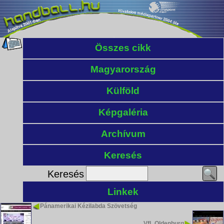
Összes cikk
Magyarország
Külföld
Képgaléria
Archívum
Keresés
Keresés
Linkek
Pánamerikai Kézilabda Szövetség
VfL Oldenburg