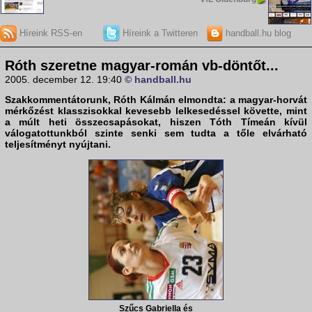
Híreink RSS-en
Híreink a Twitteren
handball.hu blog
Róth szeretne magyar-román vb-döntőt...
2005. december 12. 19:40
© handball.hu
Szakkommentátorunk,
Róth Kálmán
elmondta: a magyar-horvát
mérkőzést klasszisokkal kevesebb lelkesedéssel követte, mint
a múlt heti összecsapásokat, hiszen
Tóth Tímeán
kívül
válogatottunkból szinte senki sem tudta a tőle elvárható
teljesítményt nyújtani.
Szűcs Gabriella és