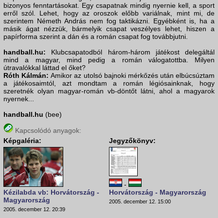
bizonyos fenntartásokat. Egy csapatnak mindig nyernie kell, a sport
erről szól. Lehet, hogy az oroszok előbb variálnak, mint mi, de
szerintem Németh András nem fog taktikázni. Egyébként is, ha a
másik ágat nézzük, bármelyik csapat veszélyes lehet, hiszen a
papírforma szerint a dán és a román csapat fog továbbjutni.
handball.hu:
Klubcsapatodból három-három játékost delegáltál
mind a magyar, mind pedig a román válogatottba. Milyen
útravalókkal láttad el őket?
Róth Kálmán:
Amikor az utolsó bajnoki mérkőzés után elbúcsúztam
a játékosaimtól, azt mondtam a román légiósainknak, hogy
szeretnék olyan magyar-román vb-döntőt látni, ahol a magyarok
nyernek...
handball.hu
(bee)
Kapcsolódó anyagok:
Képgaléria:
Jegyzőkönyv:
-
Kézilabda vb: Horvátország -
Horvátország - Magyarország
Magyarország
2005. december 12. 15:00
2005. december 12. 20:39