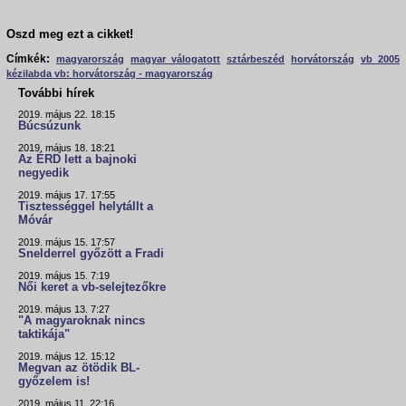
Oszd meg ezt a cikket!
Címkék:
magyarország
magyar válogatott
sztárbeszéd
horvátország
vb 2005
kézilabda vb: horvátország - magyarország
További hírek
2019. május 22. 18:15
Búcsúzunk
2019. május 18. 18:21
Az ÉRD lett a bajnoki
negyedik
2019. május 17. 17:55
Tisztességgel helytállt a
Móvár
2019. május 15. 17:57
Snelderrel győzött a Fradi
2019. május 15. 7:19
Női keret a vb-selejtezőkre
2019. május 13. 7:27
"A magyaroknak nincs
taktikája"
2019. május 12. 15:12
Megvan az ötödik BL-
győzelem is!
2019. május 11. 22:16