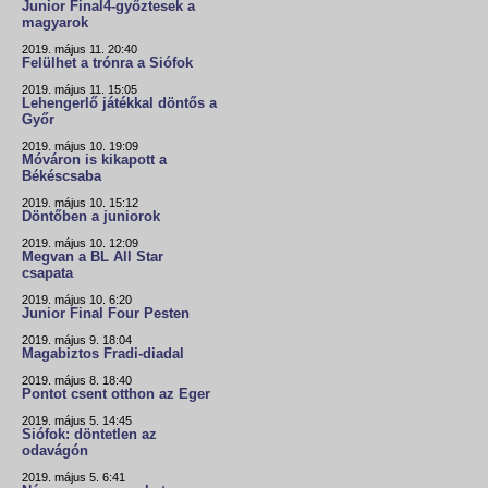
Junior Final4-győztesek a
magyarok
2019. május 11. 20:40
Felülhet a trónra a Siófok
2019. május 11. 15:05
Lehengerlő játékkal döntős a
Győr
2019. május 10. 19:09
Móváron is kikapott a
Békéscsaba
2019. május 10. 15:12
Döntőben a juniorok
2019. május 10. 12:09
Megvan a BL All Star
csapata
2019. május 10. 6:20
Junior Final Four Pesten
2019. május 9. 18:04
Magabiztos Fradi-diadal
2019. május 8. 18:40
Pontot csent otthon az Eger
2019. május 5. 14:45
Siófok: döntetlen az
odavágón
2019. május 5. 6:41