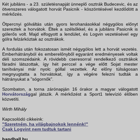
Két jubiláns - a 23. születésnapját ünneplő osztrák Budecevic, és az
ötvenszeres válogatott horvát Pasicnik - köszöntésével kezdődött a
mérkőzés.
Ötpercnyi gólváltás után gyors lerohanásokkal négygólos előnyt
szereztek a horvátok. Éltek a szélsőkkel, és a jubiláns Pasicnik is
gólerős volt. Majd elfogyott a lendület, és Logvin vezetésével egy
gólra felzárkóztak az osztrákok.
A fordulás után fokozatosan ismét négygólos lett a horvát vezetés.
Emberhátrányból és emberelőnyből egyaránt eredményesek voltak
déli szomszédaink. A rövidebb cseresorral rendelkező osztrákok
fáradni látszottak, így hét perccel a vége előtt Sojat mester
tanítványai már nyolc góllal vezettek. Az előny túlságosan
megnyugtatta a horvátokat, így a végére felezni tudták a
hátrányukat a "sógornők".
Szombaton, a torna zárónapján 16 órakor a magyar válogatott
Horvátország
gal játszik. A mérkőzést a Sport1 televízió élőben
közvetíti.
Wirth Mihály
Kapcsolódó cikkeink:
"Szeretném, ha világbajnokok lennénk!"
Csak Logvint nem tudtuk tartani
handball.hu