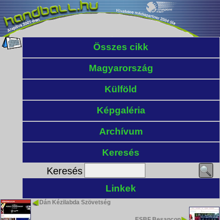
Összes cikk
Magyarország
Külföld
Képgaléria
Archívum
Keresés
Keresés
Linkek
Dán Kézilabda Szövetség
ESBF Besançon