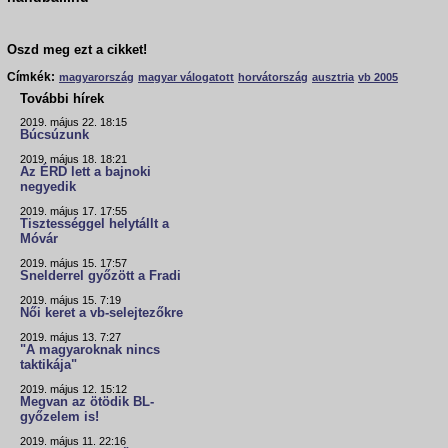
Oszd meg ezt a cikket!
Címkék:
magyarország
magyar válogatott
horvátország
ausztria
vb 2005
További hírek
2019. május 22. 18:15
Búcsúzunk
2019. május 18. 18:21
Az ÉRD lett a bajnoki
negyedik
2019. május 17. 17:55
Tisztességgel helytállt a
Móvár
2019. május 15. 17:57
Snelderrel győzött a Fradi
2019. május 15. 7:19
Női keret a vb-selejtezőkre
2019. május 13. 7:27
"A magyaroknak nincs
taktikája"
2019. május 12. 15:12
Megvan az ötödik BL-
győzelem is!
2019. május 11. 22:16