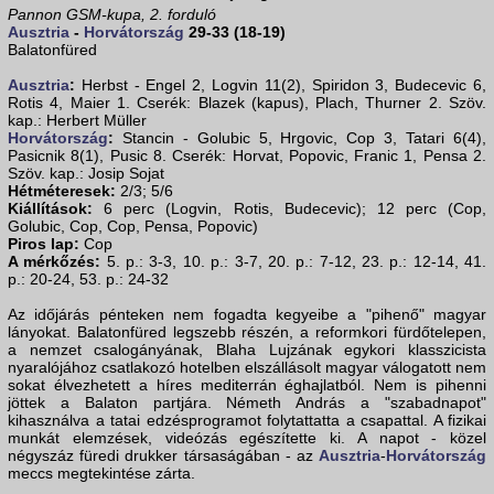
Pannon GSM-kupa, 2. forduló
Ausztria
-
Horvátország
29-33 (18-19)
Balatonfüred
Ausztria
:
Herbst - Engel 2, Logvin 11(2), Spiridon 3, Budecevic 6,
Rotis 4, Maier 1. Cserék: Blazek (kapus), Plach, Thurner 2. Szöv.
kap.: Herbert Müller
Horvátország
:
Stancin - Golubic 5, Hrgovic, Cop 3, Tatari 6(4),
Pasicnik 8(1), Pusic 8. Cserék: Horvat, Popovic, Franic 1, Pensa 2.
Szöv. kap.: Josip Sojat
Hétméteresek:
2/3; 5/6
Kiállítások:
6 perc (Logvin, Rotis, Budecevic); 12 perc (Cop,
Golubic, Cop, Cop, Pensa, Popovic)
Piros lap:
Cop
A mérkőzés:
5. p.: 3-3, 10. p.: 3-7, 20. p.: 7-12, 23. p.: 12-14, 41.
p.: 20-24, 53. p.: 24-32
Az időjárás pénteken nem fogadta kegyeibe a "pihenő" magyar
lányokat. Balatonfüred legszebb részén, a reformkori fürdőtelepen,
a nemzet csalogányának, Blaha Lujzának egykori klasszicista
nyaralójához csatlakozó hotelben elszállásolt magyar válogatott nem
sokat élvezhetett a híres mediterrán éghajlatból. Nem is pihenni
jöttek a Balaton partjára. Németh András a "szabadnapot"
kihasználva a tatai edzésprogramot folytattatta a csapattal. A fizikai
munkát elemzések, videózás egészítette ki. A napot - közel
négyszáz füredi drukker társaságában - az
Ausztria
-
Horvátország
meccs megtekintése zárta.