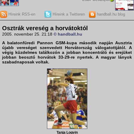
Híreink RSS-en
Híreink a Twitteren
handball.hu blog
Osztrák vereség a horvátoktól
2005. november 25. 21:18
© handball.hu
A balatonfüredi Pannon GSM-kupa második napján
Ausztria
újabb vereséget szenvedett
Horvátország
válogatottjától. A
végig küzdelmes találkozón a jobban koncentráló és erejüket
jobban beosztó horvátok 33-29-re nyertek. A magyar lányok
szabadnaposak voltak.
Tanja Logvin