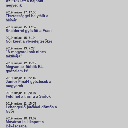
Az ÉRD lett a bajnoki
negyedik
2019. május 17. 17:55
Tisztességgel helytállt a
Móvár
2019. május 15. 17:57
Snelderrel győzött a Fradi
2019. május 15. 7:19
Női keret a vb-selejtezőkre
2019. május 13. 7:27
"A magyaroknak nincs
taktikája"
2019. május 12. 15:12
Megvan az ötödik BL-
győzelem is!
2019. május 11. 22:16
Junior Final4-győztesek a
magyarok
2019. május 11. 20:40
Felülhet a trónra a Siófok
2019. május 11. 15:05
Lehengerlő játékkal döntős a
Győr
2019. május 10. 19:09
Móváron is kikapott a
Békéscsaba