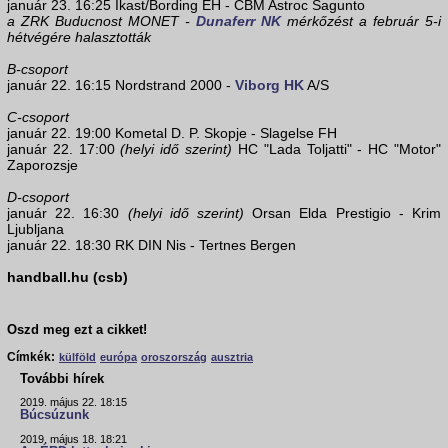
január 23. 16:25 Ikast/Bording EH - CBM Astroc Sagunto
a ZRK Buducnost MONET -
Dunaferr NK
mérkőzést a február 5-i
hétvégére halasztották
B-csoport
január 22. 16:15 Nordstrand 2000 -
Viborg HK
A/S
C-csoport
január 22. 19:00 Kometal D. P. Skopje - Slagelse FH
január 22. 17:00
(helyi idő szerint)
HC "Lada Toljatti" - HC "Motor"
Zaporozsje
D-csoport
január 22. 16:30
(helyi idő szerint)
Orsan Elda Prestigio - Krim
Ljubljana
január 22. 18:30 RK DIN Nis - Tertnes Bergen
handball.hu (csb)
Oszd meg ezt a cikket!
Címkék:
külföld
európa
oroszország
ausztria
További hírek
2019. május 22. 18:15
Búcsúzunk
2019. május 18. 18:21