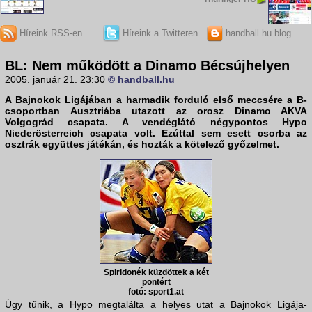
Híreink RSS-en
Híreink a Twitteren
handball.hu blog
BL: Nem működött a Dinamo Bécsújhelyen
2005. január 21. 23:30
© handball.hu
A Bajnokok Ligájában a harmadik forduló első meccsére a B-
csoportban Ausztriába utazott az orosz
Dinamo AKVA
Volgográd
csapata. A vendéglátó négypontos
Hypo
Niederösterreich
csapata volt. Ezúttal sem esett csorba az
osztrák együttes játékán, és hozták a kötelező győzelmet.
Spiridonék küzdöttek a két
pontért
fotó: sport1.at
Úgy tűnik, a Hypo megtalálta a helyes utat a Bajnokok Ligája-