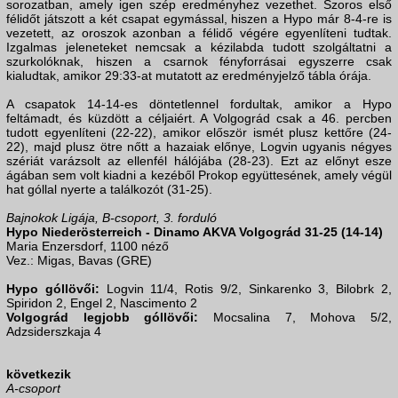
sorozatban, amely igen szép eredményhez vezethet. Szoros első
félidőt játszott a két csapat egymással, hiszen a Hypo már 8-4-re is
vezetett, az oroszok azonban a félidő végére egyenlíteni tudtak.
Izgalmas jeleneteket nemcsak a kézilabda tudott szolgáltatni a
szurkolóknak, hiszen a csarnok fényforrásai egyszerre csak
kialudtak, amikor 29:33-at mutatott az eredményjelző tábla órája.
A csapatok 14-14-es döntetlennel fordultak, amikor a Hypo
feltámadt, és küzdött a céljaiért. A Volgográd csak a 46. percben
tudott egyenlíteni (22-22), amikor először ismét plusz kettőre (24-
22), majd plusz ötre nőtt a hazaiak előnye, Logvin ugyanis négyes
szériát varázsolt az ellenfél hálójába (28-23). Ezt az előnyt esze
ágában sem volt kiadni a kezéből Prokop együttesének, amely végül
hat góllal nyerte a találkozót (31-25).
Bajnokok Ligája, B-csoport, 3. forduló
Hypo Niederösterreich - Dinamo AKVA Volgográd 31-25 (14-14)
Maria Enzersdorf, 1100 néző
Vez.: Migas, Bavas (GRE)
Hypo góllövői:
Logvin 11/4, Rotis 9/2, Sinkarenko 3, Bilobrk 2,
Spiridon 2, Engel 2, Nascimento 2
Volgográd legjobb góllövői:
Mocsalina 7, Mohova 5/2,
Adzsiderszkaja 4
következik
A-csoport