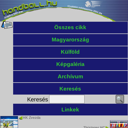
Összes cikk
Magyarország
Külföld
Képgaléria
Archívum
Keresés
Keresés
Linkek
HK Zvezda
Thüringer HC