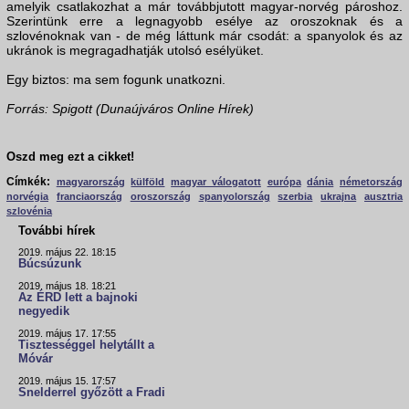
amelyik csatlakozhat a már továbbjutott magyar-norvég pároshoz.
Szerintünk erre a legnagyobb esélye az oroszoknak és a
szlovénoknak van - de még láttunk már csodát: a spanyolok és az
ukránok is megragadhatják utolsó esélyüket.
Egy biztos: ma sem fogunk unatkozni.
Forrás: Spigott (Dunaújváros Online Hírek)
Oszd meg ezt a cikket!
Címkék:
magyarország
külföld
magyar válogatott
európa
dánia
németország
norvégia
franciaország
oroszország
spanyolország
szerbia
ukrajna
ausztria
szlovénia
További hírek
2019. május 22. 18:15
Búcsúzunk
2019. május 18. 18:21
Az ÉRD lett a bajnoki
negyedik
2019. május 17. 17:55
Tisztességgel helytállt a
Móvár
2019. május 15. 17:57
Snelderrel győzött a Fradi