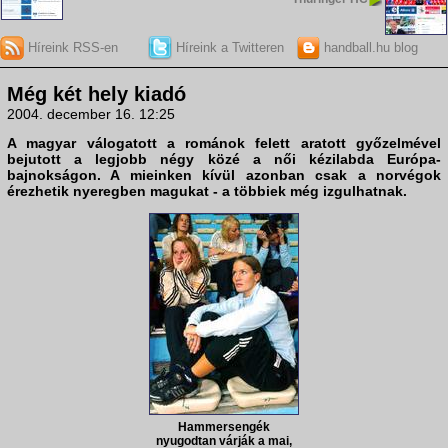
Híreink RSS-en
Híreink a Twitteren
handball.hu blog
Még két hely kiadó
2004. december 16. 12:25
A magyar válogatott a románok felett aratott győzelmével
bejutott a legjobb négy közé a női kézilabda Európa-
bajnokságon. A mieinken kívül azonban csak a norvégok
érezhetik nyeregben magukat - a többiek még izgulhatnak.
Hammersengék
nyugodtan várják a mai,