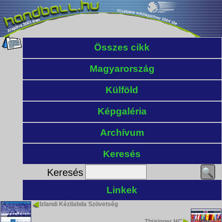
Összes cikk
Magyarország
Külföld
Képgaléria
Archívum
Keresés
Keresés
Linkek
Izlandi Kézilabda Szövetség
Thüringer HC