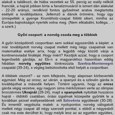
alakult a találkozó, de hiába vezettek az 55. percig az esély nélküli
franciák, a hajrát jobban bírta a fanatizmusáról is ismert dán alakulat
- 22-20 arányú, rendkívül fontos győzelmet aratva megtartotta
esélyét a továbbjutásra. Jellemző a dánok örömére, hogy úgy
ünnepelték a gyenge Krumbholz-csapat fölötti sikert, mintha az
Európa-bajnokságot nyerték volna meg. (Nem elkiabálni, kolléga... -
a szerk.)
Győri csoport: a norvég csoda meg a többiek
A győri középdöntő csoportban sem sokkal egyszerűbb a képlet: a
már továbbjutott norvég csapat mellett még négy csapatnak van
matematikai esélye arra, hogy a legjobb négy között várja a
kontinensviadal fináléját. Hogy miért? Kezdjük azzal, hogy a csoport
legerősebb gárdája, az Eb-n a magyarokhoz hasonlóan eddig
hibátlan
norvég együttes
tönkrezúzta
Szerbia
-
Montenegró
csapatát (39-24), s végleg bebiztosította első helyét a csoportban.
A többiek viszont? - az nem kifejezés, hogy alaposan körbeverték
egymást. Még az orosz, az ukrán, a spanyol és a szlovén gárda is
továbbjuthat a második helyen. Történt ugyanis, hogy az
orosz
gárda végig vezetve, egy nagyon sima mérkőzésen verte az olimpiai
bronzérmes
Ukrajnát
(28-24), majd a
spanyolok
nyitottak huszáros
hajrát - öldöklő csatában, óriási izgalmak közepette gyűrték le a
korábban picivel esélyesebbnek vélt
Szlovénia
együttesét (30-28).
És innentől vegytiszta matek: a nyolcpontos norvég válogatott
mellett négy csapat áll négy szerzett ponttal, s ebből a négyesből
csak ma este derülhet ki, hogy melyik lesz az az egyetlen együttes,