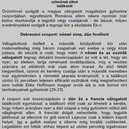
szlovénok elleni
találkozót
Örömhírrel szolgált a magyar válogatott magabiztos győzelme
csoportjában: együttesünk
Románia
elleni sikere nyomán már
biztos résztvevője a legjobb négy csatájának - de lássuk, milyen
eredményekkel szolgált a tegnapi kör a kézilabda Eb-n.
Debreceni csoport: német sima, dán fordított
Válogatottunk mellett a második középdöntő kör után
matematikailag még három csapatnak van esélye a négy közé
jutásra, de nézzük is csak, hogy miért. A
német és az osztrák
válogatott
tegnap délutáni összecsapásán az volt a tét, hogy aki
nyer, az életben tartja reményeit továbbjutásra, míg a vesztes
számára az elődöntő már csak álom marad. Az első félidő
kiegyenlített, szoros és kemény csatája után a második menetben
már egyértelműen a németek akarata érvényesült, s a találkozó
utolsó tíz percében teljesen elfáradó osztrákok még megnehezíteni
sem tudták Ekke Hoffmann magyar orrok alá is sok borsot tört
tanítványainak győzelmét (29-23).
A csoport esti összecsapásán a
dán és a francia válogatott
találkozott egymással: a találkozó előtt csak az lehetett a kérdés,
hogy milyen arányban nyer a dán csapat a még győzelem nélkül álló
világbajnok ellen. A franciák dolgát nehezítette, hogy legjobb
játékosuk az ellenünk tíz gólt szerző Lejeune csak a lelátón kapott
helyet, így a gallok esélyei a sikerre még tovább csökkentek.
Legalábbis ezt hittük: ehhez képest az utolsó percekig izgalmasan