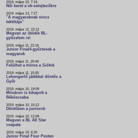
2019. május 15. 7:19
Női keret a vb-selejtezőkre
2019. május 13. 7:27
"A magyaroknak nincs
taktikája"
2019. május 12. 15:12
Megvan az ötödik BL-
győzelem is!
2019. május 11. 22:16
Junior Final4-győztesek a
magyarok
2019. május 11. 20:40
Felülhet a trónra a Siófok
2019. május 11. 15:05
Lehengerlő játékkal döntős a
Győr
2019. május 10. 19:09
Móváron is kikapott a
Békéscsaba
2019. május 10. 15:12
Döntőben a juniorok
2019. május 10. 12:09
Megvan a BL All Star
csapata
2019. május 10. 6:20
Junior Final Four Pesten