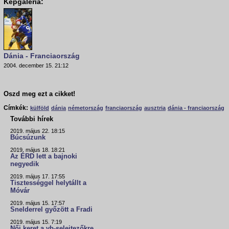
Képgaléria:
Dánia - Franciaország
2004. december 15. 21:12
Oszd meg ezt a cikket!
Címkék:
külföld
dánia
németország
franciaország
ausztria
dánia - franciaország
További hírek
2019. május 22. 18:15
Búcsúzunk
2019. május 18. 18:21
Az ÉRD lett a bajnoki
negyedik
2019. május 17. 17:55
Tisztességgel helytállt a
Móvár
2019. május 15. 17:57
Snelderrel győzött a Fradi
2019. május 15. 7:19
Női keret a vb-selejtezőkre