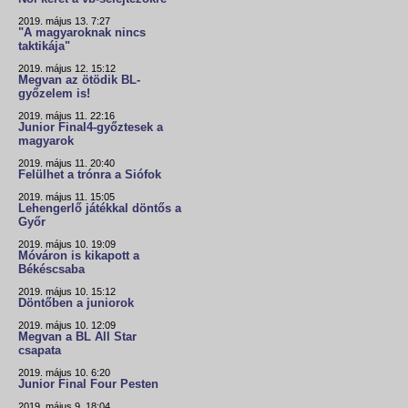
2019. május 13. 7:27
"A magyaroknak nincs
taktikája"
2019. május 12. 15:12
Megvan az ötödik BL-
győzelem is!
2019. május 11. 22:16
Junior Final4-győztesek a
magyarok
2019. május 11. 20:40
Felülhet a trónra a Siófok
2019. május 11. 15:05
Lehengerlő játékkal döntős a
Győr
2019. május 10. 19:09
Móváron is kikapott a
Békéscsaba
2019. május 10. 15:12
Döntőben a juniorok
2019. május 10. 12:09
Megvan a BL All Star
csapata
2019. május 10. 6:20
Junior Final Four Pesten
2019. május 9. 18:04