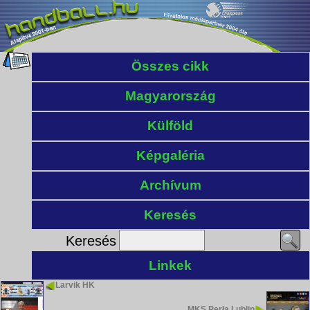
Összes cikk
Magyarország
Külföld
Képgaléria
Archívum
Keresés
Keresés
Linkek
Larvik HK
MKS Perła Lublin