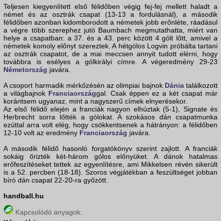
Teljesen kiegyenlített első félidőben végig fej-fej mellett haladt a
német és az osztrák csapat (13-13 a fordulásnál), a második
félidőben azonban kidomborodott a németek jobb erőnléte, ráadásul
a végre több szerephez jutó Baumbach megmutathatta, miért van
helye a csapatban: a 37. és a 43. perc között 4 gólt lőtt, amivel a
németek komoly előnyt szereztek. A hétgólos Logvin próbálta tartani
az osztrák csapatot, de a mai meccsen annyit tudott elérni, hogy
továbbra is esélyes a gólkirályi címre. A végeredmény 29-23
Németország
javára.
A csoport harmadik mérkőzésén az olimpiai bajnok
Dánia
találkozott
a világbajnok
Franciaország
gal. Csak éppen ez a két csapat már
korántsem ugyanaz, mint a nagyszerű címek elnyerésekor.
Az első félidő elején a franciák nagyon elhúztak (5-1), Signate és
Herbrecht sorra lőtték a gólokat. A szokásos dán csapatmunka
ezúttal arra volt elég, hogy csökkentsenek a hátrányon: a félidőben
12-10 volt az eredmény
Franciaország
javára.
A második félidő hasonló forgatókönyv szerint zajlott. A franciák
sokáig őrizték két-három gólos előnyüket. A dánok hatalmas
erőfeszítéseket tettek az egyenlítésre, ami Mikkelsen révén sikerült
is a 52. percben (18-18). Szoros végjátékban a feszültséget jobban
bíró dán csapat 22-20-ra győzött.
handball.hu
Kapcsolódó anyagok: