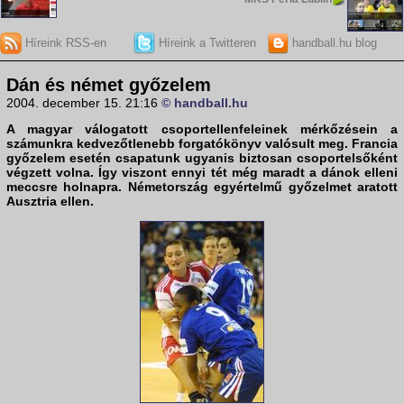
Híreink RSS-en
Híreink a Twitteren
handball.hu blog
Dán és német győzelem
2004. december 15. 21:16
© handball.hu
A magyar válogatott csoportellenfeleinek mérkőzésein a
számunkra kedvezőtlenebb forgatókönyv valósult meg. Francia
győzelem esetén csapatunk ugyanis biztosan csoportelsőként
végzett volna. Így viszont ennyi tét még maradt a dánok elleni
meccsre holnapra. Németország egyértelmű győzelmet aratott
Ausztria ellen.