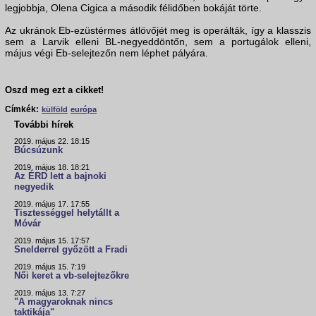
legjobbja, Olena Cigica a második félidőben bokáját törte.
Az ukránok Eb-ezüstérmes átlövőjét meg is operálták, így a klasszis
sem a Larvik elleni BL-negyeddöntőn, sem a portugálok elleni,
május végi Eb-selejtezőn nem léphet pályára.
Oszd meg ezt a cikket!
Címkék:
külföld
európa
További hírek
2019. május 22. 18:15
Búcsúzunk
2019. május 18. 18:21
Az ÉRD lett a bajnoki
negyedik
2019. május 17. 17:55
Tisztességgel helytállt a
Móvár
2019. május 15. 17:57
Snelderrel győzött a Fradi
2019. május 15. 7:19
Női keret a vb-selejtezőkre
2019. május 13. 7:27
"A magyaroknak nincs
taktikája"