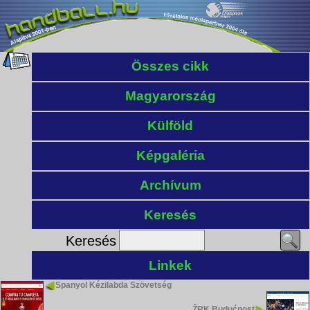
Összes cikk
Magyarország
Külföld
Képgaléria
Archívum
Keresés
Keresés
Linkek
Spanyol Kézilabda Szövetség
ŽRK Budućnost