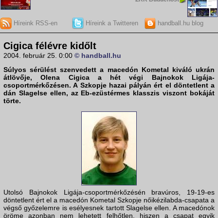
Híreink RSS-en
Híreink a Twitteren
handball.hu blog
Cigica félévre kidőlt
2004. február 25. 0:00
© handball.hu
Súlyos sérülést szenvedett a macedón Kometal kiváló ukrán
átlövője, Olena Cigica a hét végi Bajnokok Ligája-
csoportmérkőzésen. A Szkopje hazai pályán ért el döntetlent a
dán Slagelse ellen, az Eb-ezüstérmes klasszis viszont bokáját
törte.
Utolsó Bajnokok Ligája-csoportmérkőzésén bravúros, 19-19-es
döntetlent ért el a macedón Kometal Szkopje nőikézilabda-csapata a
végső győzelemre is esélyesnek tartott Slagelse ellen. A macedónok
öröme azonban nem lehetett felhőtlen, hiszen a csapat egyik