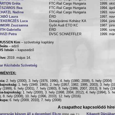
ÁRTON Gréta
FTC-Rail Cargo Hungaria
1999. októ
ÉSZÁROS Rea
FTC-Rail Cargo Hungaria
1994. ápri
CHATZL Nadine
FTC-Rail Cargo Hungaria
1993. nov
ZABÓ Laura
ÉRD
1997. nov
ZEKERCZÉS Luca
Dunaújvárosi Kohász KA
1994. júni
OMORI Zsuzsanna
Győri Audi ETO KC
1987. júni
TH Gabriella
ÉRD
1996. sze
VIZI Petra
DVSC SCHAEFFLER
1999. már
MUSSEN Kim
– szövetségi kapitány
Beáta
– edző
S István
– kapusedző
ítve:
2019. május 14.
ar Kézilabda Szövetség
DMÉNYEK:
pia:
2. hely (2000), 3. hely (1976, 1996), 4. hely (1980, 2008), 5. hely (2004)
gbajnokság:
1. hely (1949, 1965), 2. hely (1957, 1982, 1995, 2003), 3. hely (1
ly (1999), 6. hely (2001), 7. hely (1993), 8. hely (1986, 2007, 2013), 9. hely (1
pa-bajnokság:
1. hely (2000), 3. hely (1998, 2004, 2012), 4. hely (1994), 5. he
), 8. hely (2008), 10. hely (1996, 2010), 12. hely (2016)
kupa:
6. hely (2009, 2010), 7. hely (2008)
A csapathoz kapcsolódó híre
rország készen áll a decemberi Eb-re
Kikapott Dániába
(2004. már. 7.)