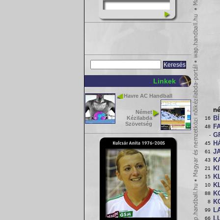
Linkek
Havre AC Handball
n
Német
Kézilabda
B
16
Szövetség
F
48
G
-
H
45
J
61
KA
43
K
21
KL
15
K
10
K
88
K
8
L
99
LU
66