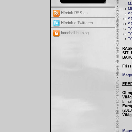
M
-
M
34
Híreink RSS-en
S
6
S
68
Híreink a Twitteren
S
94
T
87
handball.hu blog
TÓ
96
TÓ
4
RAS
SITI 
BAKO
Friss
Magy
ERE
Olim
Vilá
5. he
Euró
(2018
Világ
Magya