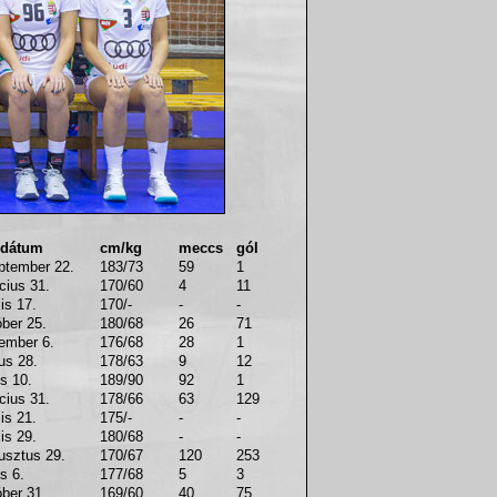
 dátum
cm/kg
meccs
gól
ptember 22.
183/73
59
1
cius 31.
170/60
4
11
lis 17.
170/-
-
-
óber 25.
180/68
26
71
ember 6.
176/68
28
1
us 28.
178/63
9
12
us 10.
189/90
92
1
cius 31.
178/66
63
129
lis 21.
175/-
-
-
lis 29.
180/68
-
-
usztus 29.
170/67
120
253
us 6.
177/68
5
3
óber 31.
169/60
40
75