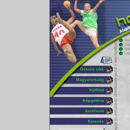
Imp
Cop
Add
Leg
Összes cikk
Magyarország
Külföld
Képgaléria
Archívum
Keresés