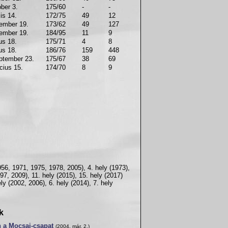
ber 3.
175/60
-
-
lis 14.
172/75
49
12
ember 19.
173/62
49
127
ember 19.
184/95
11
9
us 18.
175/71
4
8
us 18.
186/76
159
448
ptember 23.
175/67
38
69
cius 15.
174/70
8
9
956, 1971, 1975, 1978, 2005), 4. hely (1973),
997, 2009), 11. hely (2015), 15. hely (2017)
ly (2002, 2006), 6. hely (2014), 7. hely
k
n a Mocsai-csapat
(2004. már. 2.)