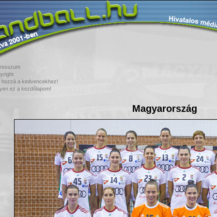
resszum
yright
 hozzá a kedvencekhez!
yen ez a kezdőlapom!
Magyarország