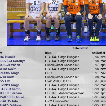
Fotó:
MKSZ
év
klub
születési
ÍRÓ Blanka
FTC-Rail Cargo Hungaria
1994. sze
ALUVÉGI Dorottya
FTC-Rail Cargo Hungaria
1998. már
ROSCH Vivien
Dunaújvárosi Kohász KA
1997. ápri
ÁFRA Noémi
FTC-Rail Cargo Hungaria
1998. okt
ANURIK Kinga
ÉRD
1991. nov
ZAI Anita
Dunaújvárosi Kohász KA
1988. máj
ISS Éva
Győri Audi ETO KC
1987. júli
IVINYI Kinga
FTC-Rail Cargo Hungaria
1992. már
LUJBER Katrin
FTC-Rail Cargo Hungaria
1999. ápri
OPECZ Barbara
EU-FIRE Mosonmagyaróvár
1992. ápri
OVACSICS Anikó
FTC-Rail Cargo Hungaria
1991. aug
AKATOS Rita
GVM Europe-Vác
1999. júli
KÁCS Viktória
FTC-Rail Cargo Hungaria
1995. okt