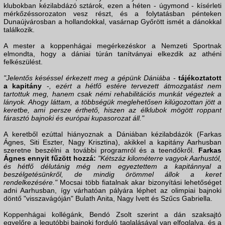
klubokban kézilabdázó sztárok, ezen a héten - úgymond - kísérleti
mérkőzéssorozaton vesz részt, és a folytatásban pénteken
Dunaújvárosban a hollandokkal, vasárnap Győrött ismét a dánokkal
találkozik.
A mester a koppenhágai megérkezéskor a Nemzeti Sportnak
elmondta, hogy a dániai túrán tanítványai elkezdik az athéni
felkészülést.
"Jelentős késéssel érkezett meg a gépünk Dániába
-
tájékoztatott
a kapitány
-
, ezért a hétfő estére tervezett átmozgatást nem
tartottuk meg, hanem csak némi rehabilitációs munkát végeztek a
lányok. Ahogy láttam, a többségük meglehetősen kilúgozottan jött a
keretbe, ami persze érthető, hiszen az élklubok mögött roppant
fárasztó bajnoki és európai kupasorozat áll."
A keretből ezúttal hiányoznak a Dániában kézilabdázók (Farkas
Ágnes, Siti Eszter, Nagy Krisztina), akikkel a kapitány Aarhusban
szeretne beszélni a további programról és a teendőkről.
Farkas
Ágnes ennyit fűzött hozzá:
"Kétszáz kilométerre vagyok Aarhustól,
és hétfő délutánig még nem egyeztettem a kapitánnyal a
beszélgetésünkről, de mindig örömmel állok a keret
rendelkezésére."
Mocsai több fiatalnak akar bizonyítási lehetőséget
adni Aarhusban, így várhatóan pályára léphet az olimpiai bajnoki
döntő "visszavágóján" Bulath Anita, Nagy Ivett és Szűcs Gabriella.
Koppenhágai kollégánk, Bendó Zsolt szerint a dán szaksajtó
egyelőre a legutóbbi bajnoki forduló taglalásával van elfoglalva, és a