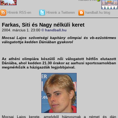
Híreink RSS-en
Híreink a Twitteren
handball.hu blog
Farkas, Siti és Nagy nélküli keret
2004. március 1. 23:00
© handball.hu
Mocsai Lajos szövetségi kapitány olimpiai és vb-ezüstérmes
válogatottja kedden Dániában gyakorol
Az athéni olimpiára készülő női válogatott hétfőn elutazott
Dániába, ahol kedden 21.30 órakor az aarhusi sportcsarnokban
megmérkőzik a házigazdák legjobbjaival.
Mocsai Lajos kerete, amelyből hiányoznak a német és dán