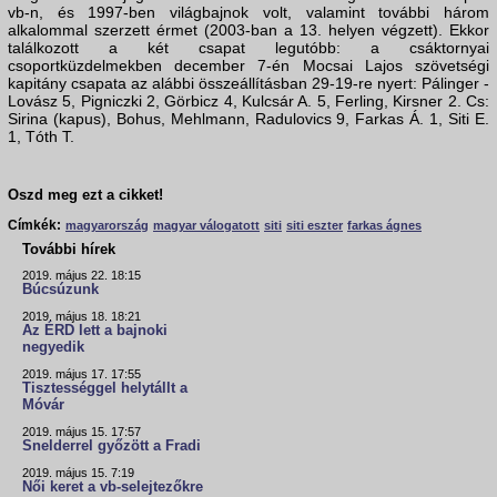
vb-n, és 1997-ben világbajnok volt, valamint további három
alkalommal szerzett érmet (2003-ban a 13. helyen végzett). Ekkor
találkozott a két csapat legutóbb: a csáktornyai
csoportküzdelmekben december 7-én Mocsai Lajos szövetségi
kapitány csapata az alábbi összeállításban 29-19-re nyert: Pálinger -
Lovász 5, Pigniczki 2, Görbicz 4, Kulcsár A. 5, Ferling, Kirsner 2. Cs:
Sirina (kapus), Bohus, Mehlmann, Radulovics 9, Farkas Á. 1, Siti E.
1, Tóth T.
Oszd meg ezt a cikket!
Címkék:
magyarország
magyar válogatott
siti
siti eszter
farkas ágnes
További hírek
2019. május 22. 18:15
Búcsúzunk
2019. május 18. 18:21
Az ÉRD lett a bajnoki
negyedik
2019. május 17. 17:55
Tisztességgel helytállt a
Móvár
2019. május 15. 17:57
Snelderrel győzött a Fradi
2019. május 15. 7:19
Női keret a vb-selejtezőkre