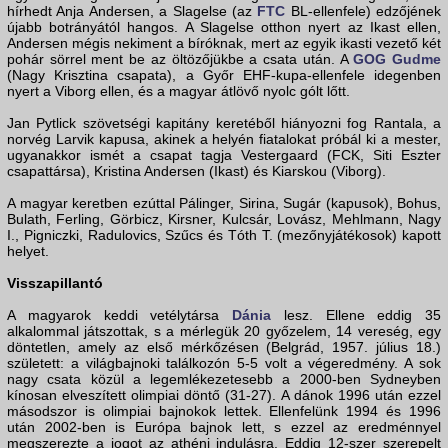
hírhedt Anja Andersen, a Slagelse (az
FTC
BL-ellenfele) edzőjének
újabb botrányától hangos. A Slagelse otthon nyert az Ikast ellen,
Andersen mégis nekiment a bíróknak, mert az egyik ikasti vezető két
pohár sörrel ment be az öltözőjükbe a csata után. A
GOG Gudme
(Nagy Krisztina csapata), a Győr EHF-kupa-ellenfele idegenben
nyert a Viborg ellen, és a magyar átlövő nyolc gólt lőtt.
Jan Pytlick szövetségi kapitány keretéből hiányozni fog Rantala, a
norvég Larvik kapusa, akinek a helyén fiatalokat próbál ki a mester,
ugyanakkor ismét a csapat tagja Vestergaard (FCK, Siti Eszter
csapattársa), Kristina Andersen (Ikast) és Kiarskou (Viborg).
A magyar keretben ezúttal Pálinger, Sirina, Sugár (kapusok), Bohus,
Bulath, Ferling, Görbicz, Kirsner, Kulcsár, Lovász, Mehlmann, Nagy
I., Pigniczki, Radulovics, Szűcs és Tóth T. (mezőnyjátékosok) kapott
helyet.
Visszapillantó
A magyarok keddi vetélytársa
Dánia
lesz. Ellene eddig 35
alkalommal játszottak, s a mérlegük 20 győzelem, 14 vereség, egy
döntetlen, amely az első mérkőzésen (Belgrád, 1957. július 18.)
született: a világbajnoki találkozón 5-5 volt a végeredmény. A sok
nagy csata közül a legemlékezetesebb a 2000-ben Sydneyben
kínosan elveszített olimpiai döntő (31-27). A dánok 1996 után ezzel
másodszor is olimpiai bajnokok lettek. Ellenfelünk 1994 és 1996
után 2002-ben is Európa bajnok lett, s ezzel az eredménnyel
megszerezte a jogot az athéni indulásra. Eddig 12-szer szerepelt