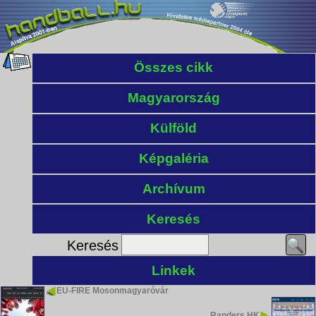
Összes cikk
Magyarország
Külföld
Képgaléria
Archívum
Keresés
Keresés
Linkek
EU-FIRE Mosonmagyaróvár
Randers HK