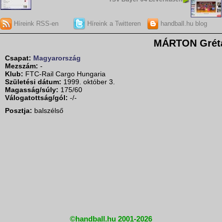
Híreink RSS-en
Híreink a Twitteren
handball.hu blog
MÁRTON Grét
Csapat:
Magyarország
Mezszám:
-
Klub:
FTC-Rail Cargo Hungaria
Születési dátum:
1999. október 3.
Magasság/súly:
175/60
Válogatottság/gól:
-/-
Posztja:
balszélső
©handball.hu 2001-2026