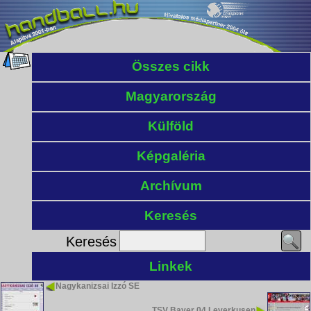
Összes cikk
Magyarország
Külföld
Képgaléria
Archívum
Keresés
Keresés
Linkek
Nagykanizsai Izzó SE
TSV Bayer 04 Leverkusen