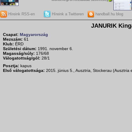
Híreink RSS-en
Híreink a Twitteren
handball.hu blog
JANURIK King
Csapat:
Magyarország
Mezszám:
61
Klub:
ÉRD
Születési dátum:
1991. november 6.
Magasság/súly:
176/68
Válogatottság/gól:
28/1
Posztja:
kapus
Első válogatottsága:
2015. június 5., Ausztria, Stockerau (Ausztria e