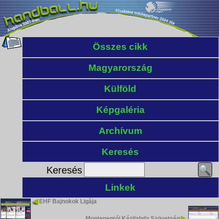
Összes cikk
Magyarország
Külföld
Képgaléria
Archívum
Keresés
Keresés
Linkek
EHF Bajnokok Ligája
Montenegrói Kézilabda Szövetség