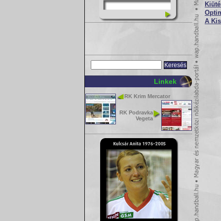
Kiüt
Opti
A Ki
Linkek
RK Krim Mercator
RK Podravka
Vegeta