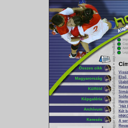
Imp
Cop
Add
Leg
Cím
Összes cikk
Vissz
Első 
Magyarország
Újab
Halas
Külföld
Simán
Siófo
Képgaléria
Harmi
"Hét 
Archívum
Két b
HNKC
Keresés
A se
Revan