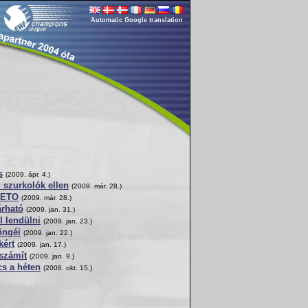
Automatic Google translation
s
(2009. ápr. 4.)
 szurkolók ellen
(2009. már. 28.)
z ETO
(2009. már. 28.)
rható
(2009. jan. 31.)
l lendülni
(2009. jan. 23.)
öngéi
(2009. jan. 22.)
kért
(2009. jan. 17.)
számít
(2009. jan. 9.)
cs a héten
(2008. okt. 15.)