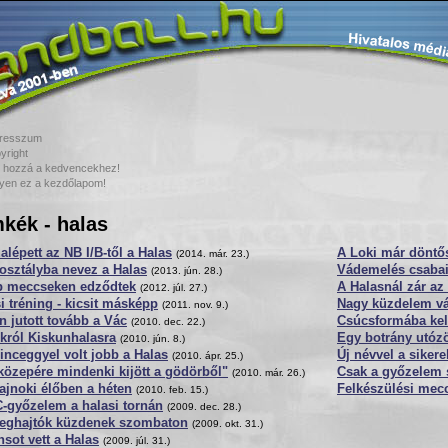
resszum
yright
 hozzá a kedvencekhez!
yen ez a kezdőlapom!
kék - halas
alépett az NB I/B-től a Halas
A Loki már döntő
(2014. már. 23.)
osztályba nevez a Halas
Vádemelés csabai
(2013. jún. 28.)
b meccseken edződtek
A Halasnál zár a
(2012. júl. 27.)
i tréning - kicsit másképp
Nagy küzdelem vá
(2011. nov. 9.)
 jutott tovább a Vác
Csúcsformába kel
(2010. dec. 22.)
król Kiskunhalasra
Egy botrány utóz
(2010. jún. 8.)
nceggyel volt jobb a Halas
Új névvel a sikere
(2010. ápr. 25.)
közepére mindenki kijött a gödörből"
Csak a győzelem 
(2010. már. 26.)
ajnoki élőben a héten
Felkészülési mec
(2010. feb. 15.)
-győzelem a halasi tornán
(2009. dec. 28.)
reghajtók küzdenek szombaton
(2009. okt. 31.)
sot vett a Halas
(2009. júl. 31.)