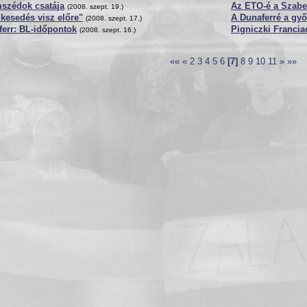
szédok csatája
Az ETO-é a Szabe
(2008. szept. 19.)
lkesedés visz előre"
A Dunaferré a gy
(2008. szept. 17.)
err: BL-időpontok
Pigniczki Francia
(2008. szept. 16.)
««
«
2
3
4
5
6
[7]
8
9
10
11
»
»»