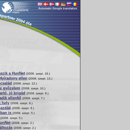
Automatic Google translation
kezik a HunNet
(2008. szept. 16.)
Nyíradony ellen
(2008. szept. 13.)
-család
(2008. szept. 12.)
ai győzelem
(2008. szept. 10.)
artó, jó brigád
(2008. szept. 9.)
dik ellenfél
(2008. szept. 7.)
 hely
(2008. szept. 6.)
gazdáé
(2008. szept. 6.)
sban is
(2008. szept. 5.)
(2008. szept. 5.)
HunNet
(2008. szept. 2.)
áltozás
(2008. szept. 2.)