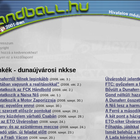
resszum
yright
 hozzá a kedvencekhez!
yen ez a kezdőlapom!
kék - dunaújvárosi nkkse
aferrtől félnek leginkább
Újvárosból jelent
(2008. okt. 3.)
tában vagyunk a realitásokkal”
FTC: győzelem a 
(2008. okt. 2.)
tatkozik az FCK Håndbold
Bővült a Dunaferr
(2008. okt. 2.)
atkozik a Naisa Niš
Gond nélküli haz
(2008. okt. 1.)
atkozik a Motor Zaporizzsja
A Dunaferr összet
(2008. szept. 30.)
ng: egyelőre ennyi
A Niš lesz a harma
(2008. szept. 30.)
 szerzett először pontokat
A Ferré a második
(2008. szept. 28.)
ny küzdelem várható Csabán
A két pont a házi
(2008. szept. 28.)
t az ETO Újvárosban
ETO-siker Újváro
(2008. szept. 24.)
rany- és az ezüstérmes meccse
Főhajtás, játékkal
(2008. szept. 24.)
dó után, új feladat előtt
Ismét belehúz a 
(2008. szept. 23.)
 a Fradi Vácon
A Lada kérésére v
(2008. szept. 20.)