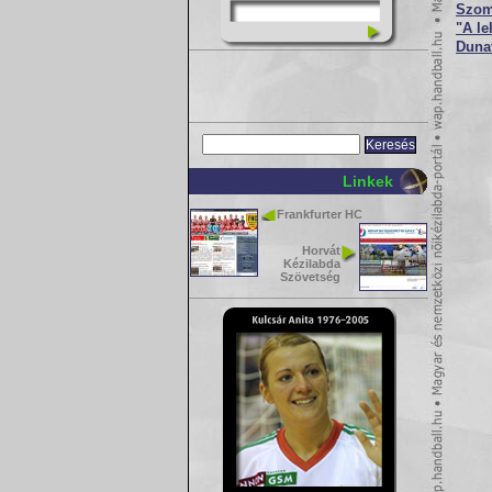
Szom
"A le
Dunaf
Linkek
Frankfurter HC
Horvát
Kézilabda
Szövetség