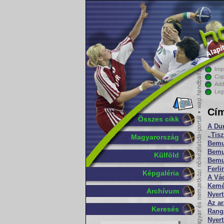
Imp
Cop
Add
Leg
Cím
Összes cikk
A Dun
„Tisz
Magyarország
Bemu
Bemut
Külföld
Bemut
Ferli
Képgaléria
A Vác
Kemé
Archívum
Nyer
Az a
Keresés
Ranga
Nyert