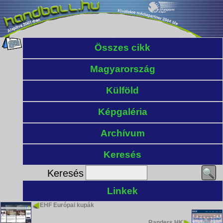
Összes cikk
Magyarország
Külföld
Képgaléria
Archívum
Keresés
Keresés
Linkek
EHF Európai kupák
Randers HK