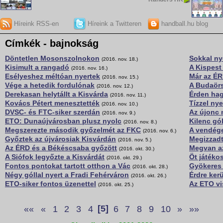
Híreink RSS-en
Híreink a Twitteren
handball.hu blog
Címkék - bajnokság
Döntetlen Mosonszolnokon
Sokkal ny
(2016. nov. 18.)
Kisimult a rangadó
A Kispest
(2016. nov. 16.)
Esélyeshez méltóan nyertek
Már az ÉR
(2016. nov. 15.)
Vége a hetedik fordulónak
A Budaör
(2016. nov. 12.)
Derekasan helytállt a Kisvárda
Érden hag
(2016. nov. 11.)
Kovács Pétert menesztették
Tízzel ny
(2016. nov. 10.)
DVSC- és FTC-siker szerdán
Az újonc 
(2016. nov. 9.)
ETO: Dunaújvárosban plusz nyolc
Kilenc gól
(2016. nov. 8.)
Megszerezte második győzelmét az FKC
A vendége
(2016. nov. 6.)
Győztek az újvárosiak Kisvárdán
Megizzadt
(2016. nov. 5.)
Az ÉRD és a Békéscsaba győzött
Megvan az
(2016. okt. 30.)
A Siófok legyőzte a Kisvárdát
Öt játéko
(2016. okt. 29.)
Fontos pontokat tartott otthon a Vác
Gyökeres 
(2016. okt. 28.)
Négy góllal nyert a Fradi Fehérváron
Érdre ker
(2016. okt. 26.)
ETO-siker fontos üzenettel
Az ETO vi
(2016. okt. 25.)
««
«
1
2
3
4
[5]
6
7
8
9
10
»
»»