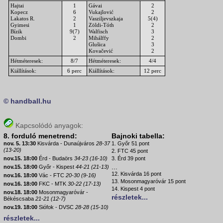
Hajtai
1
Gávai
2
Kopecz
6
Vukajlović
2
Lakatos R.
2
Vasziljevszkaja
5(4)
Gyimesi
1
Zöldi-Tóth
2
Bízik
9(7)
Walfisch
3
Dombi
2
Mihálffy
2
Glušica
3
Kovačević
2
Hétméteresek:
8/7
Hétméteresek:
4/4
Kiállítások:
6 perc
Kiállítások:
12 perc
© handball.hu
Kapcsolódó anyagok:
8. forduló menetrend:
Bajnoki tabella:
nov. 5. 13:30
Kisvárda - Dunaújváros
28-37
1. Győr 51 pont
(13-20)
2. FTC 45 pont
nov.15. 18:00
Érd - Budaörs
34-23 (16-10)
3. Érd 39 pont
...
nov.15. 18:00
Győr - Kispest
44-21 (21-13)
12. Kisvárda 16 pont
nov.16. 18:00
Vác - FTC
20-30 (9-16)
13. Mosonmagyaróvár 15 pont
nov.16. 18:00
FKC - MTK
30-22 (17-13)
14. Kispest 4 pont
nov.18. 18:00
Mosonmagyaróvár -
részletek...
Békéscsaba
21-21 (12-7)
nov.19. 18:00
Siófok - DVSC
28-28 (15-10)
részletek...