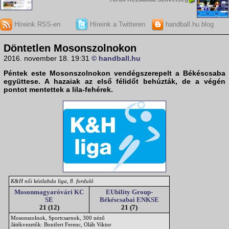
Híreink RSS-en
Híreink a Twitteren
handball.hu blog
Döntetlen Mosonszolnokon
2016. november 18. 19:31
© handball.hu
Péntek este Mosonszolnokon vendégszerepelt a Békéscsaba
együttese. A hazaiak az első félidőt behúzták, de a végén
pontot mentettek a lila-fehérek.
K&H női kézilabda liga, 8. forduló
Mosonmagyaróvári KC
EUbility Group-
SE
Békéscsabai ENKSE
21 (12)
21 (7)
Mosonszolnok, Sportcsarnok, 300 néző
Játékvezetők: Bonifert Ferenc, Oláh Viktor