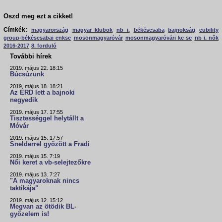
Oszd meg ezt a cikket!
Címkék:
magyarország
magyar klubok
nb i.
békéscsaba
bajnokság
eubility
group-békéscsabai enkse
mosonmagyaróvár
mosonmagyaróvári kc se
nb i. nők
2016-2017
8. forduló
További hírek
2019. május 22. 18:15
Búcsúzunk
2019. május 18. 18:21
Az ÉRD lett a bajnoki
negyedik
2019. május 17. 17:55
Tisztességgel helytállt a
Móvár
2019. május 15. 17:57
Snelderrel győzött a Fradi
2019. május 15. 7:19
Női keret a vb-selejtezőkre
2019. május 13. 7:27
"A magyaroknak nincs
taktikája"
2019. május 12. 15:12
Megvan az ötödik BL-
győzelem is!