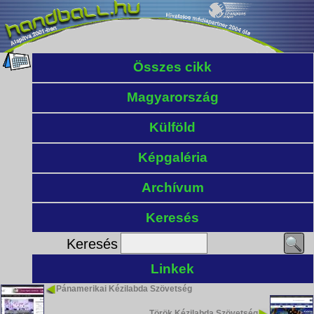
Összes cikk
Magyarország
Külföld
Képgaléria
Archívum
Keresés
Keresés
Linkek
Pánamerikai Kézilabda Szövetség
Török Kézilabda Szövetség