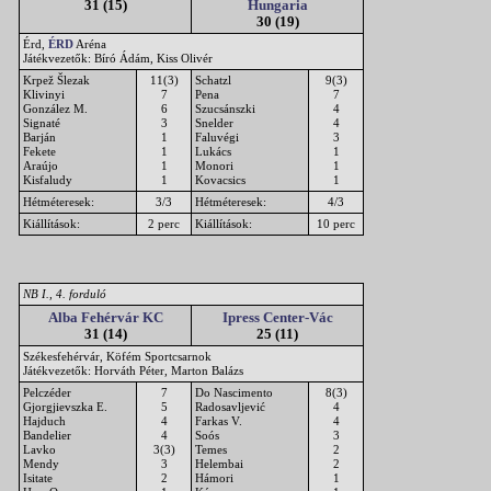
31 (15)
Hungaria
30 (19)
Érd,
ÉRD
Aréna
Játékvezetők: Bíró Ádám, Kiss Olivér
Krpež Šlezak
11(3)
Schatzl
9(3)
Klivinyi
7
Pena
7
González M.
6
Szucsánszki
4
Signaté
3
Snelder
4
Barján
1
Faluvégi
3
Fekete
1
Lukács
1
Araújo
1
Monori
1
Kisfaludy
1
Kovacsics
1
Hétméteresek:
3/3
Hétméteresek:
4/3
Kiállítások:
2 perc
Kiállítások:
10 perc
NB I., 4. forduló
Alba Fehérvár KC
Ipress Center-Vác
31 (14)
25 (11)
Székesfehérvár, Köfém Sportcsarnok
Játékvezetők: Horváth Péter, Marton Balázs
Pelczéder
7
Do Nascimento
8(3)
Gjorgjievszka E.
5
Radosavljević
4
Hajduch
4
Farkas V.
4
Bandelier
4
Soós
3
Lavko
3(3)
Temes
2
Mendy
3
Helembai
2
Isitate
2
Hámori
1