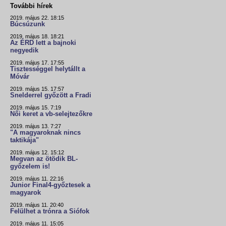
További hírek
2019. május 22. 18:15
Búcsúzunk
2019. május 18. 18:21
Az ÉRD lett a bajnoki
negyedik
2019. május 17. 17:55
Tisztességgel helytállt a
Móvár
2019. május 15. 17:57
Snelderrel győzött a Fradi
2019. május 15. 7:19
Női keret a vb-selejtezőkre
2019. május 13. 7:27
"A magyaroknak nincs
taktikája"
2019. május 12. 15:12
Megvan az ötödik BL-
győzelem is!
2019. május 11. 22:16
Junior Final4-győztesek a
magyarok
2019. május 11. 20:40
Felülhet a trónra a Siófok
2019. május 11. 15:05