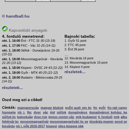
© handball.hu
Kapcsolódó anyagok:
4. forduló menetrend:
Bajnoki tabella:
okt. 1. 16:00
Érd - FTC
31-30 (15-19)
1. Győr 51 pont
2. FTC 45 pont
okt. 1. 17:00
FKC - Vác
31-25 (14-11)
3. Érd 39 pont
okt. 1. 18:00
Siófok - Dunaújváros
19-26
...
(10-11)
12. Kisvárda 16 pont
okt. 1. 18:00
Mosonmagyaróvár - Kisvárda
13. Mosonmagyaróvár 15 pont
21-20 (13-12)
14. Kispest 4 pont
okt. 1. 18:00
Kispest - DVSC
24-43 (11-22)
részletek...
okt. 1. 18:00
Győr - MTK
40-25 (21-12)
okt. 2. 18:00
Budaörs - Békéscsaba
29-25
(14-11)
részletek...
Oszd meg ezt a cikket!
Címkék:
magyarország
magyar klubok
győri audi eto kc
ftc
győr
ftc-rail cargo
hungaria
nb i.
fkc
dvsc
vác
érd
siófok
dunaújváros
dunaújvárosi kohász ka
siófok kc
bajnokság
dvsc-tvp
ipress center-vác
mtk budapest
4. forduló
mtk
alba
fehérvár kc
mosonmagyaróvár
mosonmagyaróvári kc se
kisvárda master good se
kisvárda
nb i. nők 2016-2017
kispest
elios kispest nkk