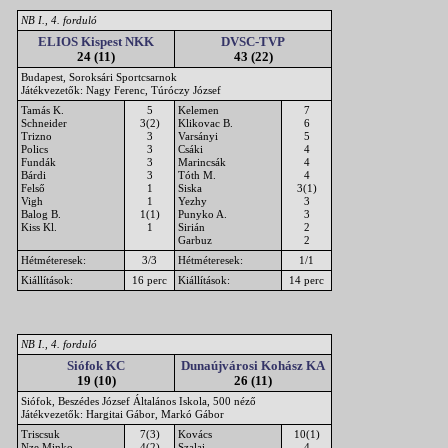
NB I., 4. forduló
ELIOS Kispest NKK
DVSC-TVP
24 (11)
43 (22)
Budapest, Soroksári Sportcsarnok
Játékvezetők: Nagy Ferenc, Túróczy József
Tamás K.
5
Kelemen
7
Schneider
3(2)
Klikovac B.
6
Trizno
3
Varsányi
5
Polics
3
Csáki
4
Fundák
3
Marincsák
4
Bárdi
3
Tóth M.
4
Felső
1
Siska
3(1)
Vigh
1
Yezhy
3
Balog B.
1(1)
Punyko A.
3
Kiss Kl.
1
Sirián
2
Garbuz
2
Hétméteresek:
3/3
Hétméteresek:
1/1
Kiállítások:
16 perc
Kiállítások:
14 perc
NB I., 4. forduló
Siófok KC
Dunaújvárosi Kohász KA
19 (10)
26 (11)
Siófok, Beszédes József Általános Iskola, 500 néző
Játékvezetők: Hargitai Gábor, Markó Gábor
Triscsuk
7(3)
Kovács
10(1)
Nze Minko
4(2)
Szalai
4