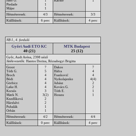
Herr O.
1
Kácsor
1
Piedade
1
Májer
1
Hétméteresek:
4/3
Hétméteresek:
3/3
Kiállítások:
6 perc
Kiállítások:
4 perc
NB I., 4. forduló
Győri Audi ETO KC
MTK Budapest
40 (21)
25 (12)
Győr, Audi Aréna, 2398 néző
Játékvezetők: Hantos Dorina, Rózsahegyi Brigitta
Groot
7
Dakos
7
Tóth G.
5
Háfra
4
Broch
4
Franković
4
Bódi
4
Nyikolajenko
4(4)
Görbicz
4
Juhász
2
Løke H.
4
Kovács G.
2
Korsós
3
Tóth E.
1
Mørk N.
3(2)
Hosszu
1
Knedlíková
2
Hársfalvi
2
Puhalák
1
Orbán
1
Hétméteresek:
4/2
Hétméteresek:
4/4
Kiállítások:
0 perc
Kiállítások:
4 perc