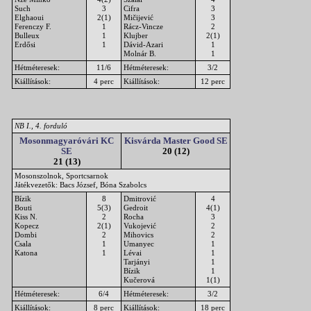
Such
3
Cifra
3
Elghaoui
2(1)
Mičijević
3
Ferenczy F.
1
Rácz-Vincze
2
Bulleux
1
Klujber
2(1)
Erdősi
1
Dávid-Azari
1
Molnár B.
1
Hétméteresek:
11/6
Hétméteresek:
3/2
Kiállítások:
4 perc
Kiállítások:
12 perc
NB I., 4. forduló
Mosonmagyaróvári KC
Kisvárda Master Good SE
SE
20 (12)
21 (13)
Mosonszolnok, Sportcsarnok
Játékvezetők: Bacs József, Bóna Szabolcs
Bízik
8
Dmitrović
4
Bouti
5(3)
Gedroit
4(1)
Kiss N.
2
Rocha
3
Kopecz
2(1)
Vukojević
2
Dombi
2
Mihovics
2
Csala
1
Umanyec
1
Katona
1
Lévai
1
Tarjányi
1
Bízik
1
Kučerová
1(1)
Hétméteresek:
6/4
Hétméteresek:
3/2
Kiállítások:
8 perc
Kiállítások:
18 perc