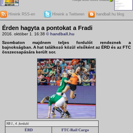
Híreink RSS-en
Híreink a Twitteren
handball.hu blog
Érden hagyta a pontokat a Fradi
2016. október 1. 16:38
© handball.hu
Szombaton majdnem teljes fordulót rendeznek a
bajnokság
ban. A hat találkozó közül elsőként az
ÉRD
és az
FTC
összecsapására került sor.
NB I., 4. forduló
ÉRD
FTC-Rail Cargo