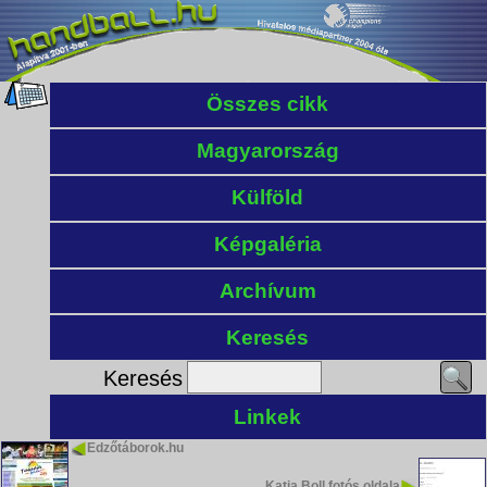
Összes cikk
Magyarország
Külföld
Képgaléria
Archívum
Keresés
Keresés
Linkek
Edzőtáborok.hu
Katja Boll fotós oldala