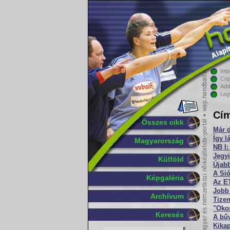
Imp
Cop
Add
Leg
Cím
Összes cikk
Már d
Így l
Magyarország
NB I:
Jegy
Külföld
Újabb
A Sió
Képgaléria
Az ET
Jobb 
Archívum
Tize
"Okos
Keresés
A bű
Kika