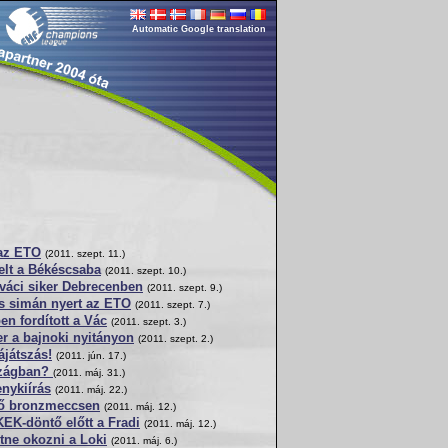
Automatic Google translation
 az ETO
(2011. szept. 11.)
zelt a Békéscsaba
(2011. szept. 10.)
váci siker Debrecenben
(2011. szept. 9.)
s simán nyert az ETO
(2011. szept. 7.)
en fordított a Vác
(2011. szept. 3.)
er a bajnoki nyitányon
(2011. szept. 2.)
ájátszás!
(2011. jún. 17.)
szágban?
(2011. máj. 31.)
enykiírás
(2011. máj. 22.)
lső bronzmeccsen
(2011. máj. 12.)
EK-döntő előtt a Fradi
(2011. máj. 12.)
tne okozni a Loki
(2011. máj. 6.)