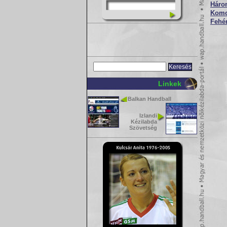
Háro
Komol
Fehér
Linkek
Balkan Handball
Izlandi
Kézilabda
Szövetség