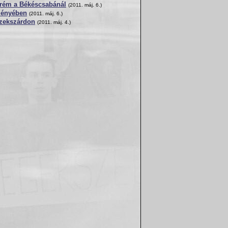
prém a Békéscsabánál
(2011. máj. 6.)
ményében
(2011. máj. 6.)
Szekszárdon
(2011. máj. 4.)