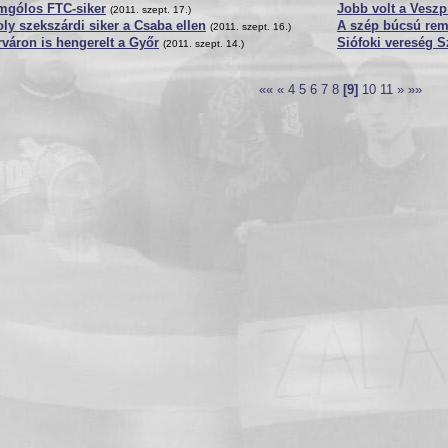
mgólos FTC-siker
Jobb volt a Vesz
(2011. szept. 17.)
y szekszárdi siker a Csaba ellen
A szép búcsú re
(2011. szept. 16.)
váron is hengerelt a Győr
Siófoki vereség 
(2011. szept. 14.)
««
«
4
5
6
7
8
[9]
10
11
»
»»