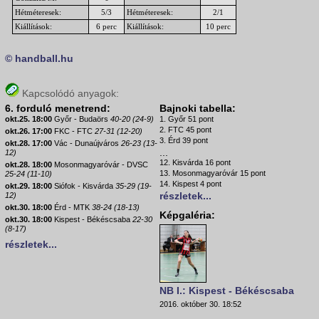
Hétméteresek:
5/3
Hétméteresek:
2/1
Kiállítások:
6 perc
Kiállítások:
10 perc
© handball.hu
Kapcsolódó anyagok:
6. forduló menetrend:
Bajnoki tabella:
okt.25. 18:00
Győr - Budaörs
40-20 (24-9)
1. Győr 51 pont
2. FTC 45 pont
okt.26. 17:00
FKC - FTC
27-31 (12-20)
3. Érd 39 pont
okt.28. 17:00
Vác - Dunaújváros
26-23 (13-
...
12)
12. Kisvárda 16 pont
okt.28. 18:00
Mosonmagyaróvár - DVSC
13. Mosonmagyaróvár 15 pont
25-24 (11-10)
14. Kispest 4 pont
okt.29. 18:00
Siófok - Kisvárda
35-29 (19-
részletek...
12)
okt.30. 18:00
Érd - MTK
38-24 (18-13)
Képgaléria:
okt.30. 18:00
Kispest - Békéscsaba
22-30
(8-17)
részletek...
NB I.: Kispest - Békéscsaba
2016. október 30. 18:52