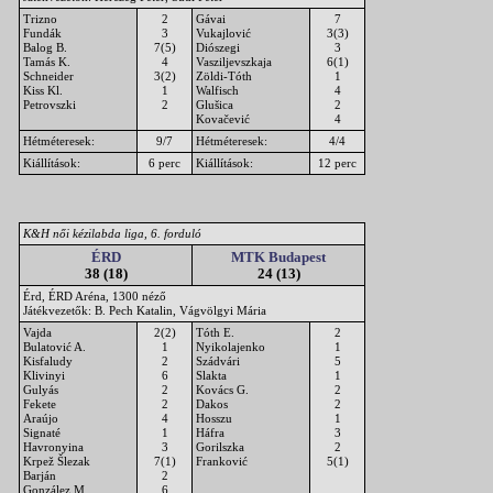
Trizno
2
Gávai
7
Fundák
3
Vukajlović
3(3)
Balog B.
7(5)
Diószegi
3
Tamás K.
4
Vasziljevszkaja
6(1)
Schneider
3(2)
Zöldi-Tóth
1
Kiss Kl.
1
Walfisch
4
Petrovszki
2
Glušica
2
Kovačević
4
Hétméteresek:
9/7
Hétméteresek:
4/4
Kiállítások:
6 perc
Kiállítások:
12 perc
K&H női kézilabda liga, 6. forduló
ÉRD
MTK Budapest
38 (18)
24 (13)
Érd, ÉRD Aréna, 1300 néző
Játékvezetők: B. Pech Katalin, Vágvölgyi Mária
Vajda
2(2)
Tóth E.
2
Bulatović A.
1
Nyikolajenko
1
Kisfaludy
2
Szádvári
5
Klivinyi
6
Slakta
1
Gulyás
2
Kovács G.
2
Fekete
2
Dakos
2
Araújo
4
Hosszu
1
Signaté
1
Háfra
3
Havronyina
3
Gorilszka
2
Krpež Šlezak
7(1)
Franković
5(1)
Barján
2
González M.
6