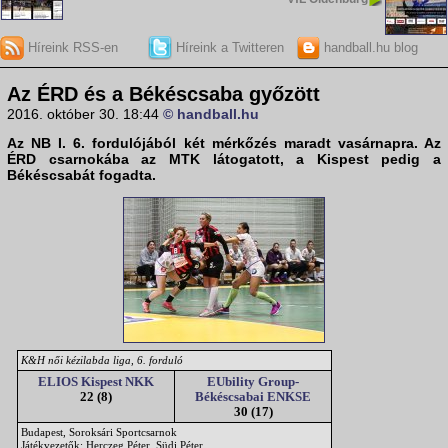
Híreink RSS-en
Híreink a Twitteren
handball.hu blog
Az ÉRD és a Békéscsaba győzött
2016. október 30. 18:44
© handball.hu
Az
NB I. 6. fordulójából
két mérkőzés maradt vasárnapra. Az
ÉRD csarnokába az MTK látogatott, a Kispest pedig a
Békéscsabát fogadta.
K&H női kézilabda liga, 6. forduló
ELIOS Kispest NKK
EUbility Group-
22 (8)
Békéscsabai ENKSE
30 (17)
Budapest, Soroksári Sportcsarnok
Játékvezetők: Herczeg Péter, Südi Péter