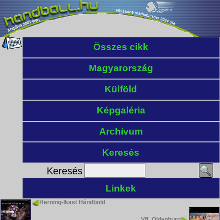
Összes cikk
Magyarország
Külföld
Képgaléria
Archívum
Keresés
Keresés
Linkek
Herning-Ikast Håndbold
VfL Oldenburg