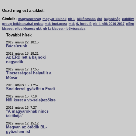
Oszd meg ezt a cikket!
Címkék:
magyarország
magyar klubok
nb i.
békéscsaba
érd
bajnokság
eubility
group-békéscsabai enkse
mtk budapest
mtk
6. forduló
nb i. nők 2016-2017
előre
kispest
elios kispest nkk
nb i.: kispest - békéscsaba
További hírek
2019. május 22. 18:15
Búcsúzunk
2019. május 18. 18:21
Az ÉRD lett a bajnoki
negyedik
2019. május 17. 17:55
Tisztességgel helytállt a
Móvár
2019. május 15. 17:57
Snelderrel győzött a Fradi
2019. május 15. 7:19
Női keret a vb-selejtezőkre
2019. május 13. 7:27
"A magyaroknak nincs
taktikája"
2019. május 12. 15:12
Megvan az ötödik BL-
győzelem is!