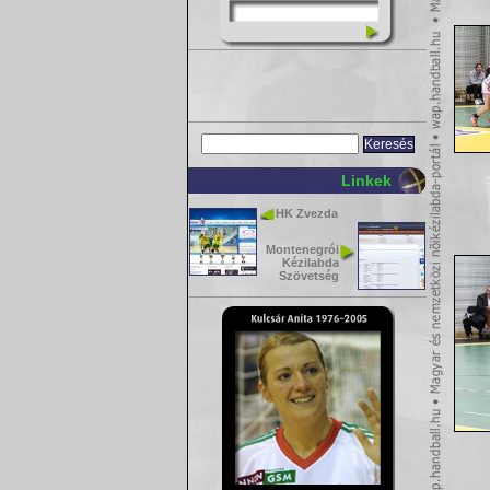
Linkek
HK Zvezda
Montenegrói
Kézilabda
Szövetség