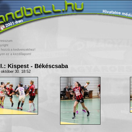
resszum
yright
 hozzá a kedvencekhez!
yen ez a kezdőlapom!
I.: Kispest - Békéscsaba
 október 30. 18:52