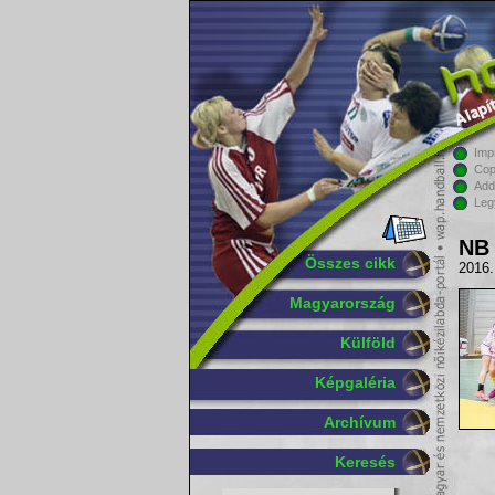
Imp
Cop
Add
Leg
NB 
Összes cikk
2016.
Magyarország
Külföld
Képgaléria
Archívum
Keresés