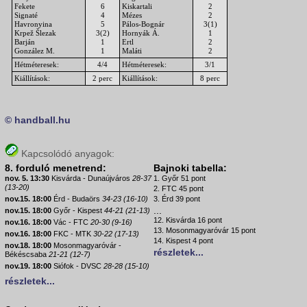
Fekete
6
Kiskartali
2
Signaté
4
Mézes
2
Havronyina
5
Pálos-Bognár
3(1)
Krpež Šlezak
3(2)
Hornyák Á.
1
Barján
1
Ertl
2
González M.
1
Maláti
2
Hétméteresek:
4/4
Hétméteresek:
3/1
Kiállítások:
2 perc
Kiállítások:
8 perc
© handball.hu
Kapcsolódó anyagok:
8. forduló menetrend:
Bajnoki tabella:
nov. 5. 13:30
Kisvárda - Dunaújváros
28-37
1. Győr 51 pont
(13-20)
2. FTC 45 pont
nov.15. 18:00
Érd - Budaörs
34-23 (16-10)
3. Érd 39 pont
...
nov.15. 18:00
Győr - Kispest
44-21 (21-13)
12. Kisvárda 16 pont
nov.16. 18:00
Vác - FTC
20-30 (9-16)
13. Mosonmagyaróvár 15 pont
nov.16. 18:00
FKC - MTK
30-22 (17-13)
14. Kispest 4 pont
nov.18. 18:00
Mosonmagyaróvár -
részletek...
Békéscsaba
21-21 (12-7)
nov.19. 18:00
Siófok - DVSC
28-28 (15-10)
részletek...