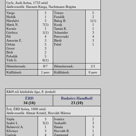
Győr, Audi Aréna, 1733 néző
Játékvezetők: Haraszti Kinga, Nachtmann Brigitta
Varga
3
Trizno
5
Hudák
1
Fundák
2
Hársfalvi
3
Balog B.
1(1)
Mørk N.
7(5)
Kosik
1
Korsós
1
Tamás K.
1
Görbicz
1(1)
Schneider
3
Pál
4
Petrovszki
4
Amorim E.
3
Bárdi
3
Orbán
5
Felső
1
Groot
3
Bódi
2
Puhalák
5
Tóth G.
6(1)
Hétméteresek:
8/7
Hétméteresek:
2/1
Kiállítások:
2 perc
Kiállítások:
0 perc
K&H női kézilabda liga, 8. forduló
ÉRD
Budaörs Handball
34 (16)
23 (10)
Érd, ÉRD Aréna, 1000 néző
Játékvezetők: Altmár Kristóf, Horváth Márton
Vajda
3
Ivanics
2
Szabó L.
3(2)
Szabadfi
3
Bulatović A.
1
Hatala
3
Klivinyi
3
Horváth B.
1
Gulyás
4
Zsigmond
2