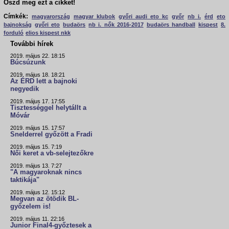
Oszd meg ezt a cikket!
Címkék:
magyarország
magyar klubok
győri audi eto kc
győr
nb i.
érd
eto
bajnokság
győri eto
budaörs
nb i. nők 2016-2017
budaörs handball
kispest
8.
forduló
elios kispest nkk
További hírek
2019. május 22. 18:15
Búcsúzunk
2019. május 18. 18:21
Az ÉRD lett a bajnoki
negyedik
2019. május 17. 17:55
Tisztességgel helytállt a
Móvár
2019. május 15. 17:57
Snelderrel győzött a Fradi
2019. május 15. 7:19
Női keret a vb-selejtezőkre
2019. május 13. 7:27
"A magyaroknak nincs
taktikája"
2019. május 12. 15:12
Megvan az ötödik BL-
győzelem is!
2019. május 11. 22:16
Junior Final4-győztesek a