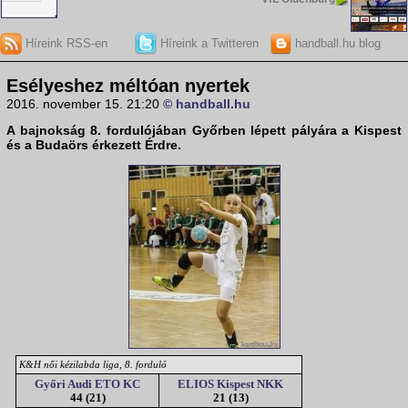
Híreink RSS-en
Híreink a Twitteren
handball.hu blog
Esélyeshez méltóan nyertek
2016. november 15. 21:20
© handball.hu
A
bajnokság 8. fordulójában
Győrben lépett pályára a Kispest
és a Budaörs érkezett Érdre.
K&H női kézilabda liga, 8. forduló
Győri Audi ETO KC
ELIOS Kispest NKK
44 (21)
21 (13)