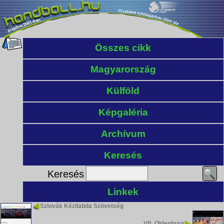
Összes cikk
Magyarország
Külföld
Képgaléria
Archívum
Keresés
Keresés
Linkek
Szlovák Kézilabda Szövetség
VfL Oldenburg