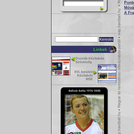
Ponto
Móvá
A Fra
Linkek
Osztrák Kézilabda
Szövetség
XVI. kerületi
Kézilabda
MSE