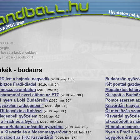
resszum
yright
 hozzá a kedvencekhez!
yen ez a kezdőlapom!
kék - budaörs
D lett a bajnoki negyedik
Budaörsön győzöt
(2019. máj. 18.)
iztos Fradi-diadal
Két ponttal gazd
(2019. máj. 9.)
 meccs szombaton
Magabiztos fehér
(2019. máj. 5.)
nhárommal nyert otthon az FTC
Kikapott a Buda
(2019. ápr. 30.)
l nyert a Loki Budaörsön
Pontot szerzett 
(2019. ápr. 26.)
 győzelem „idegenben”
Kisvárdán hagyta
(2019. ápr. 21.)
TK legyőzte a Kohászt
Öt mérkőzés szo
(2019. ápr. 13.)
idegenbeli győzelem
Kisvárdai győzel
(2019. ápr. 6.)
 a Fradi és a Győr is
Elkezdődött a má
(2019. már. 30.)
an a Budaörs második győzelme
Elindult a bajnok
(2019. már. 26.)
t a Kisvárda és a Mosonmagyaróvár
Nyert a Fradi a N
(2019. feb. 22.)
t rabolt az FKC Kisvárdáról
Egygólos érdi gy
(2019. feb. 17.)