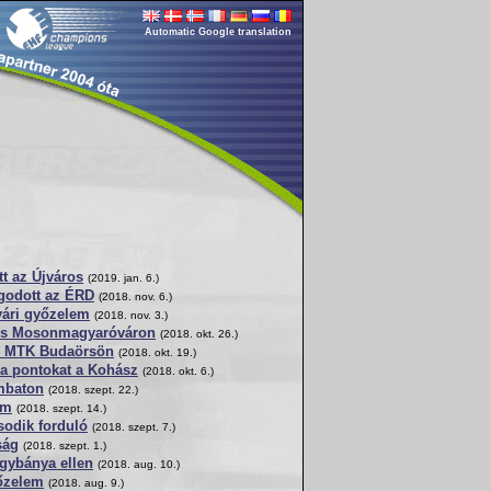
Automatic Google translation
t az Újváros
(2019. jan. 6.)
agodott az ÉRD
(2018. nov. 6.)
vári győzelem
(2018. nov. 3.)
örs Mosonmagyaróváron
(2018. okt. 26.)
az MTK Budaörsön
(2018. okt. 19.)
 a pontokat a Kohász
(2018. okt. 6.)
mbaton
(2018. szept. 22.)
em
(2018. szept. 14.)
sodik forduló
(2018. szept. 7.)
ság
(2018. szept. 1.)
agybánya ellen
(2018. aug. 10.)
őzelem
(2018. aug. 9.)