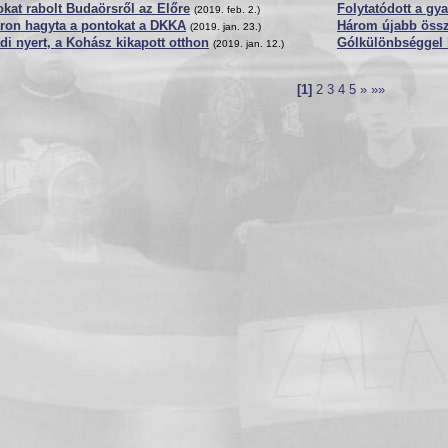
kat rabolt Budaörsről az Előre
Folytatódott a gy
(2019. feb. 2.)
ron hagyta a pontokat a DKKA
Három újabb össz
(2019. jan. 23.)
di nyert, a Kohász kikapott otthon
Gólkülönbséggel 
(2019. jan. 12.)
[1]
2
3
4
5
»
»»