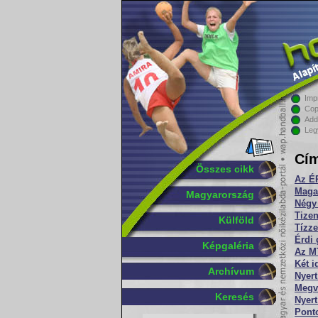
Imp
Cop
Add
Leg
Cím
Összes cikk
Az ÉR
Magab
Magyarország
Négy
Tize
Külföld
Tízze
Érdi
Képgaléria
Az M
Két 
Archívum
Nyert
Megv
Keresés
Nyer
Ponto