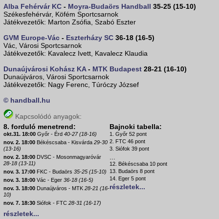
Alba Fehérvár KC
-
Moyra-Budaörs Handball
35-25 (15-10)
Székesfehérvár, Köfém Sportcsarnok
Játékvezetők: Marton Zsófia, Szabó Eszter
GVM Europe-Vác
-
Eszterházy SC
36-18 (16-5)
Vác, Városi Sportcsarnok
Játékvezetők: Kavalecz Ivett, Kavalecz Klaudia
Dunaújvárosi Kohász KA
-
MTK Budapest
28-21 (16-10)
Dunaújváros, Városi Sportcsarnok
Játékvezetők: Nagy Ferenc, Túróczy József
© handball.hu
Kapcsolódó anyagok:
8. forduló menetrend:
Bajnoki tabella:
okt.31. 18:00
Győr - Érd
40-27 (18-16)
1. Győr 52 pont
2. FTC 46 pont
nov. 2. 18:00
Békéscsaba - Kisvárda
29-30
(13-16)
3. Siófok 39 pont
...
nov. 2. 18:00
DVSC - Mosonmagyaróvár
28-18 (13-11)
12. Békéscsaba 10 pont
13. Budaörs 8 pont
nov. 3. 17:00
FKC - Budaörs
35-25 (15-10)
14. Eger 5 pont
nov. 3. 18:00
Vác - Eger
36-18 (16-5)
részletek...
nov. 3. 18:00
Dunaújváros - MTK
28-21 (16-
10)
nov. 7. 18:30
Siófok - FTC
28-31 (16-17)
részletek...