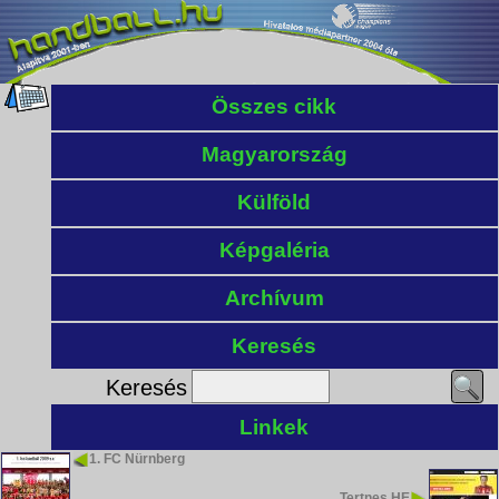
Összes cikk
Magyarország
Külföld
Képgaléria
Archívum
Keresés
Keresés
Linkek
1. FC Nürnberg
Tertnes HE