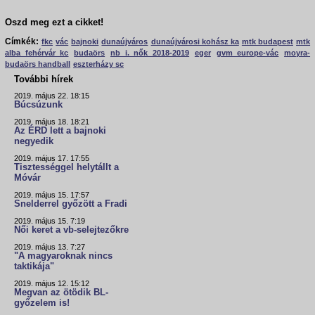
Oszd meg ezt a cikket!
Címkék:
fkc
vác
bajnoki
dunaújváros
dunaújvárosi kohász ka
mtk budapest
mtk
alba fehérvár kc
budaörs
nb i. nők 2018-2019
eger
gvm europe-vác
moyra-
budaörs handball
eszterházy sc
További hírek
2019. május 22. 18:15
Búcsúzunk
2019. május 18. 18:21
Az ÉRD lett a bajnoki
negyedik
2019. május 17. 17:55
Tisztességgel helytállt a
Móvár
2019. május 15. 17:57
Snelderrel győzött a Fradi
2019. május 15. 7:19
Női keret a vb-selejtezőkre
2019. május 13. 7:27
"A magyaroknak nincs
taktikája"
2019. május 12. 15:12
Megvan az ötödik BL-
győzelem is!