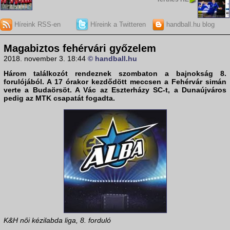
Híreink RSS-en
Híreink a Twitteren
handball.hu blog
Magabiztos fehérvári győzelem
2018. november 3. 18:44
© handball.hu
Három találkozót rendeznek szombaton a bajnokság 8.
forulójából. A 17 órakor kezdődött meccsen a Fehérvár simán
verte a Budaörsöt. A Vác az Eszterházy SC-t, a Dunaújváros
pedig az MTK csapatát fogadta.
K&H női kézilabda liga, 8. forduló