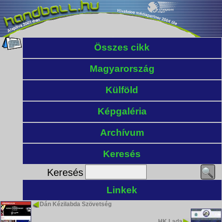
Összes cikk
Magyarország
Külföld
Képgaléria
Archívum
Keresés
Keresés
Linkek
Dán Kézilabda Szövetség
HK Lada