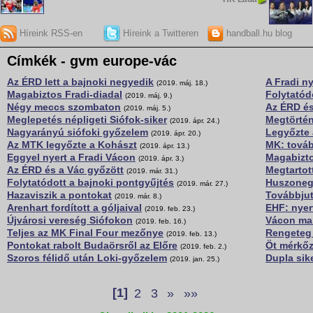
Híreink RSS-en
Híreink a Twitteren
handball.hu blog
Címkék - gvm europe-vác
Az ÉRD lett a bajnoki negyedik
A Fradi n
(2019. máj. 18.)
Magabiztos Fradi-diadal
Folytatód
(2019. máj. 9.)
Négy meccs szombaton
Az ÉRD és
(2019. máj. 5.)
Meglepetés népligeti Siófok-siker
Megtörtén
(2019. ápr. 24.)
Nagyarányú siófoki győzelem
Legyőzte 
(2019. ápr. 20.)
Az MTK legyőzte a Kohászt
MK: továb
(2019. ápr. 13.)
Eggyel nyert a Fradi Vácon
Magabizto
(2019. ápr. 3.)
Az ÉRD és a Vác győzött
Megtartot
(2019. már. 31.)
Folytatódott a bajnoki pontgyűjtés
Huszonegy
(2019. már. 27.)
Hazaviszik a pontokat
Továbbjut
(2019. már. 8.)
Arenhart fordított a góljaival
EHF: nyer
(2019. feb. 23.)
Újvárosi vereség Siófokon
Vácon ma
(2019. feb. 16.)
Teljes az MK Final Four mezőnye
Rengeteg 
(2019. feb. 13.)
Pontokat rabolt Budaörsről az Előre
Öt mérkő
(2019. feb. 2.)
Szoros félidő után Loki-győzelem
Dupla sik
(2019. jan. 25.)
[1]
2
3
»
»»