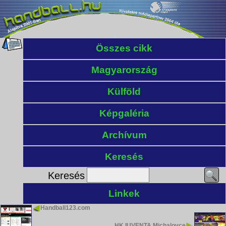
Összes cikk
Magyarország
Külföld
Képgaléria
Archívum
Keresés
Keresés
Linkek
Handball123.com
HK IUVENTA Michalovce