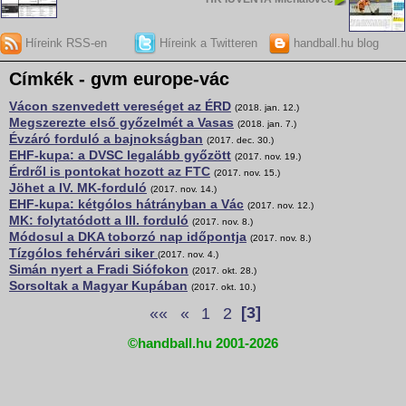
Híreink RSS-en
Híreink a Twitteren
handball.hu blog
Címkék - gvm europe-vác
Vácon szenvedett vereséget az ÉRD
(2018. jan. 12.)
Megszerezte első győzelmét a Vasas
(2018. jan. 7.)
Évzáró forduló a bajnokságban
(2017. dec. 30.)
EHF-kupa: a DVSC legalább győzött
(2017. nov. 19.)
Érdről is pontokat hozott az FTC
(2017. nov. 15.)
Jöhet a IV. MK-forduló
(2017. nov. 14.)
EHF-kupa: kétgólos hátrányban a Vác
(2017. nov. 12.)
MK: folytatódott a III. forduló
(2017. nov. 8.)
Módosul a DKA toborzó nap időpontja
(2017. nov. 8.)
Tízgólos fehérvári siker
(2017. nov. 4.)
Simán nyert a Fradi Siófokon
(2017. okt. 28.)
Sorsoltak a Magyar Kupában
(2017. okt. 10.)
««
«
1
2
[3]
©handball.hu 2001-2026