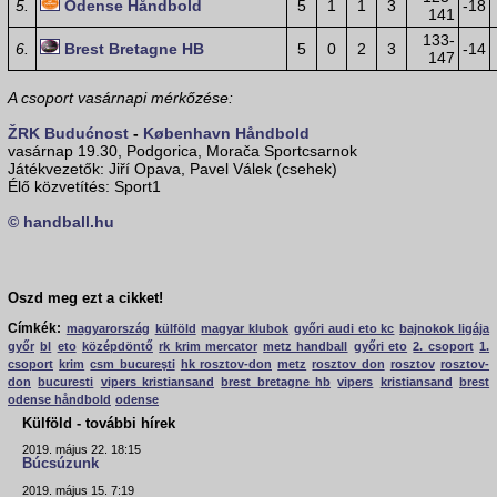
5.
Odense Håndbold
5
1
1
3
-18
141
133-
6.
Brest Bretagne HB
5
0
2
3
-14
147
A csoport vasárnapi mérkőzése:
ŽRK Budućnost
-
København Håndbold
vasárnap 19.30, Podgorica, Morača Sportcsarnok
Játékvezetők: Jiří Opava, Pavel Válek (csehek)
Élő közvetítés: Sport1
© handball.hu
Oszd meg ezt a cikket!
Címkék:
magyarország
külföld
magyar klubok
győri audi eto kc
bajnokok ligája
győr
bl
eto
középdöntő
rk krim mercator
metz handball
győri eto
2. csoport
1.
csoport
krim
csm bucureşti
hk rosztov-don
metz
rosztov don
rosztov
rosztov-
don
bucuresti
vipers kristiansand
brest bretagne hb
vipers
kristiansand
brest
odense håndbold
odense
Külföld - további hírek
2019. május 22. 18:15
Búcsúzunk
2019. május 15. 7:19