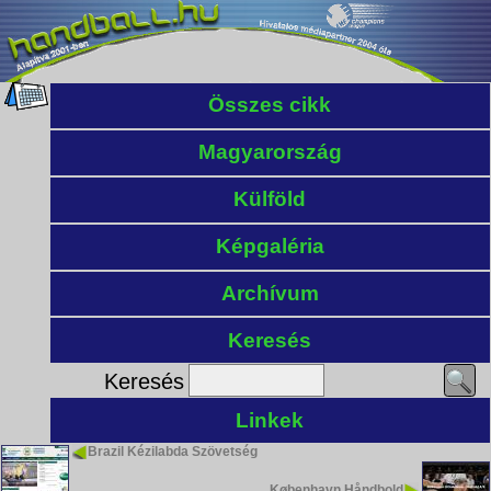
Összes cikk
Magyarország
Külföld
Képgaléria
Archívum
Keresés
Keresés
Linkek
Brazil Kézilabda Szövetség
København Håndbold