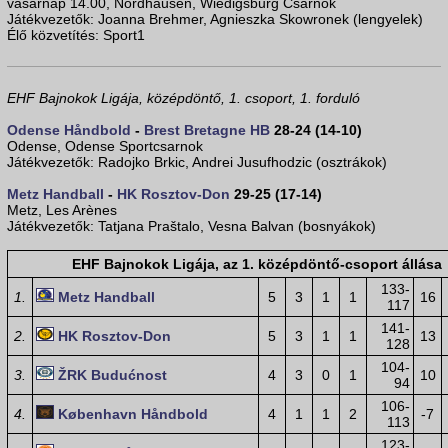
vasárnap 14.00, Nordhausen, Wiedigsburg Csarnok
Játékvezetők: Joanna Brehmer, Agnieszka Skowronek (lengyelek)
Élő közvetítés: Sport1
EHF Bajnokok Ligája, középdöntő, 1. csoport, 1. forduló
Odense Håndbold
-
Brest Bretagne HB
28-24 (14-10)
Odense, Odense Sportcsarnok
Játékvezetők: Radojko Brkic, Andrei Jusufhodzic (osztrákok)
Metz Handball
-
HK Rosztov-Don
29-25 (17-14)
Metz, Les Arènes
Játékvezetők: Tatjana Praštalo, Vesna Balvan (bosnyákok)
EHF Bajnokok Ligája, az 1. középdöntő-csoport állása
133-
1.
Metz Handball
5
3
1
1
16
117
141-
2.
HK Rosztov-Don
5
3
1
1
13
128
104-
3.
ŽRK Budućnost
4
3
0
1
10
94
106-
4.
København Håndbold
4
1
1
2
-7
113
123-