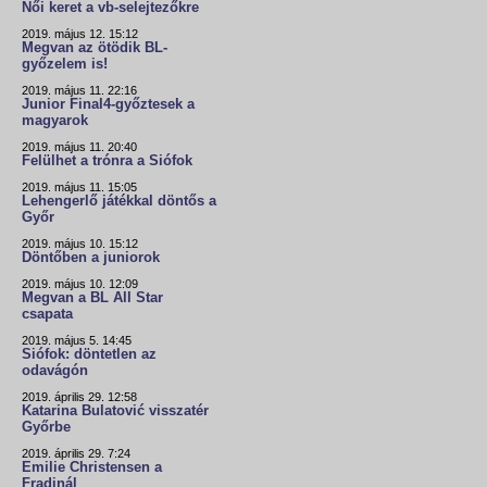
Női keret a vb-selejtezőkre
2019. május 12. 15:12
Megvan az ötödik BL-
győzelem is!
2019. május 11. 22:16
Junior Final4-győztesek a
magyarok
2019. május 11. 20:40
Felülhet a trónra a Siófok
2019. május 11. 15:05
Lehengerlő játékkal döntős a
Győr
2019. május 10. 15:12
Döntőben a juniorok
2019. május 10. 12:09
Megvan a BL All Star
csapata
2019. május 5. 14:45
Siófok: döntetlen az
odavágón
2019. április 29. 12:58
Katarina Bulatović visszatér
Győrbe
2019. április 29. 7:24
Emilie Christensen a
Fradinál