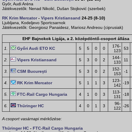
Győr, Audi Aréna
Játékvezetők: Nenad Nikolić, Dušan Stojković (szerbek)
RK Krim Mercator
-
Vipers Kristiansand
24-25 (8-10)
Ljubljana, Kodeljevo Sportcsarnok
Játékvezetők: Georgiosz Panaidesz, Mariosz Andreou (ciprusiak)
EHF Bajnokok Ligája, a 2. középdöntő-csoport állása
176-
1.
Győri Audi ETO KC
5
5
0
0
53
123
144-
2.
Vipers Kristiansand
5
3
0
2
11
133
152-
3.
CSM București
5
3
0
2
-1
153
123-
4.
RK Krim Mercator
5
1
1
3
-19
142
113-
5.
FTC-Rail Cargo Hungaria
4
1
0
3
-18
131
96-
6.
Thüringer HC
4
0
1
3
-26
122
A csoport vasárnapi mérkőzése:
Thüringer HC
-
FTC-Rail Cargo Hungaria