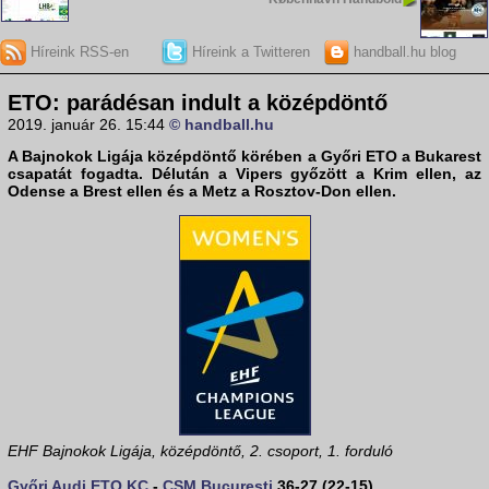
Híreink RSS-en
Híreink a Twitteren
handball.hu blog
ETO: parádésan indult a középdöntő
2019. január 26. 15:44
© handball.hu
A
Bajnokok Ligája
középdöntő körében a Győri ETO a Bukarest
csapatát fogadta. Délután a Vipers győzött a Krim ellen, az
Odense a Brest ellen és a Metz a Rosztov-Don ellen.
EHF Bajnokok Ligája, középdöntő, 2. csoport, 1. forduló
Győri Audi ETO KC
-
CSM București
36-27 (22-15)