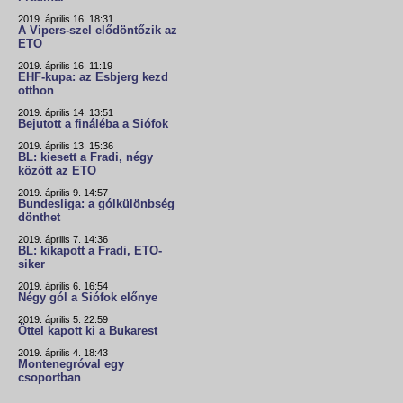
2019. április 16. 18:31
A Vipers-szel elődöntőzik az
ETO
2019. április 16. 11:19
EHF-kupa: az Esbjerg kezd
otthon
2019. április 14. 13:51
Bejutott a fináléba a Siófok
2019. április 13. 15:36
BL: kiesett a Fradi, négy
között az ETO
2019. április 9. 14:57
Bundesliga: a gólkülönbség
dönthet
2019. április 7. 14:36
BL: kikapott a Fradi, ETO-
siker
2019. április 6. 16:54
Négy gól a Siófok előnye
2019. április 5. 22:59
Öttel kapott ki a Bukarest
2019. április 4. 18:43
Montenegróval egy
csoportban