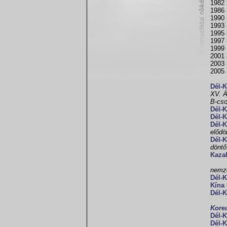
1982 
1986 
1990 
1993 
1995 
1997 
1999 
2001 
2003 
2005 
Dél-
XV. Á
B-cso
Dél-
Dél-
Dél-
elődö
Dél-
döntő
Kaza
nemze
Dél-
Kína
Dél-
Kore
Dél-
Dél-