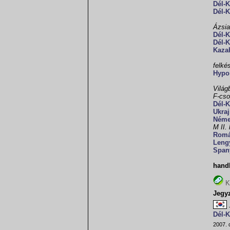
Dél-
Dél-
Ázsia
Dél-
Dél-
Kaza
felké
Hypo
Világ
F-cso
Dél-
Ukra
Néme
M II.
Romá
Leng
Span
hand
K
Jegy
Dél-
2007. 