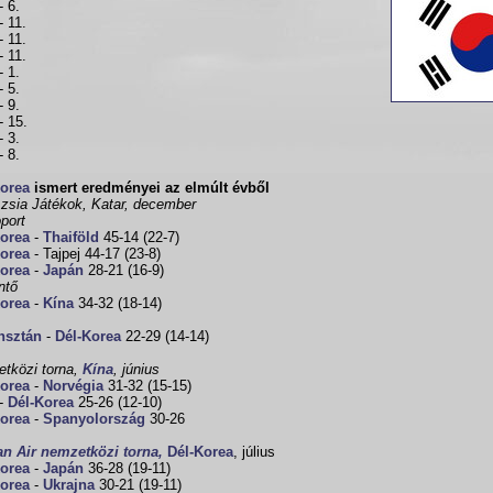
- 6.
- 11.
- 11.
- 11.
- 1.
- 5.
- 9.
- 15.
- 3.
- 8.
Korea
ismert eredményei az elmúlt évből
zsia Játékok, Katar, december
port
Korea
-
Thaiföld
45-14 (22-7)
Korea
- Tajpej 44-17 (23-8)
Korea
-
Japán
28-21 (16-9)
ntő
Korea
-
Kína
34-32 (18-14)
hsztán
-
Dél-Korea
22-29 (14-14)
tközi torna,
Kína
, június
Korea
-
Norvégia
31-32 (15-15)
-
Dél-Korea
25-26 (12-10)
Korea
-
Spanyolország
30-26
an Air nemzetközi torna,
Dél-Korea
, július
Korea
-
Japán
36-28 (19-11)
Korea
-
Ukrajna
30-21 (19-11)