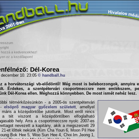
resszum
yright
 hozzá a kedvencekhez!
yen ez a kezdőlapom!
enfélnéző: Dél-Korea
 december 10. 23:05
© handball.hu
az a horvátországi vb-elődöntő! Még most is beleborzongok, annyira 
dt. Érdekes, a szentpétervári csoportmeccsre nem emlékszem, pe
tünk
Dél-Korea
ellen. Méghozzá könnyebben. De most ismét nehéz lesz.
óbbi tétmérkőzésünkön - a 2005-ös szentpétervári
 -
elsöprő magyar győzelem született
, amellyel
 máris a középdöntőbe jutottunk. Most erről nincs
 a tét viszont a középdöntőben elfoglalható
gasabb hely. Arra a csoportmeccsre nyolc 2007-es
rettagot nevezett a kapitány, akik a megszerzett 29
l 21-et lőttek nekünk (Kim Cha Youn 6, Moon Pil Hee
oung Bok Hee 5, Woo Sun Hee 4, Choi Im Jeong 1,