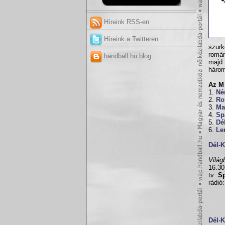
Híreink RSS-en
Híreink a Twitteren
szurk
román
handball.hu blog
majd 
három
Az M 
1.
Né
2.
Ro
3.
Ma
4.
Sp
5.
Dé
6.
Le
Dél-
Világ
16.3
tv:
Sp
rádió
Dél-