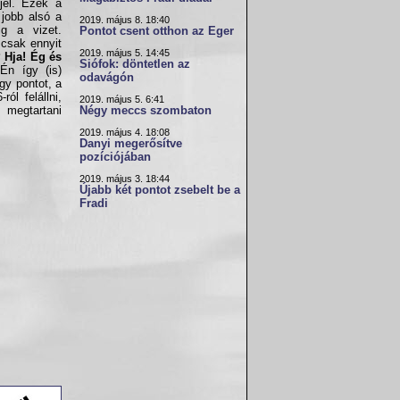
jel. Ezek a
 jobb alsó a
2019. május 8. 18:40
ig a vizet.
Pontot csent otthon az Eger
csak ennyit
2019. május 5. 14:45
 Hja! Ég és
Siófok: döntetlen az
Én így (is)
odavágón
gy pontot, a
ól felállni,
2019. május 5. 6:41
 megtartani
Négy meccs szombaton
2019. május 4. 18:08
Danyi megerősítve
pozíciójában
2019. május 3. 18:44
Újabb két pontot zsebelt be a
Fradi