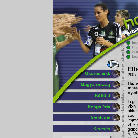
Imp
Cop
Add
Leg
Ell
Összes cikk
2007.
Hú, 
Magyarország
mara
nyer
Külföld
Legut
vb-n
Képgaléria
akkor
szó,
Archívum
legma
vb-ke
Keresés
gólbó
5, My