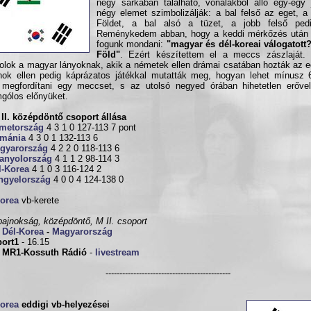
négy sarkában található, vonalakból álló egy-egy 
négy elemet szimbolizálják: a bal felső az eget, a
Földet, a bal alsó a tüzet, a jobb felső ped
Reménykedem abban, hogy a keddi mérkőzés után 
fogunk mondani:
"magyar és dél-koreai válogatott?
Föld"
. Ezért készítettem el a meccs zászlaját. 
olok a magyar lányoknak, akik a németek ellen drámai csatában hozták az e
ok ellen pedig káprázatos játékkal mutatták meg, hogyan lehet mínusz 6-r
megfordítani egy meccset, s az utolsó negyed órában hihetetlen erővel
gólos előnyüket.
II. középdöntő csoport állása
metország
4 3 1 0 127-113 7 pont
mánia
4 3 0 1 132-113 6
gyarország
4 2 2 0 118-113 6
anyolország
4 1 1 2 98-114 3
l-Korea
4 1 0 3 116-124 2
ngyelország
4 0 0 4 124-138 0
Korea
vb-kerete
bajnokság, középdöntő, M II. csoport
0
Dél-Korea
-
Magyarország
ort1
- 16.15
:
MR1-Kossuth Rádió
-
livestream
---------------------------------------------
Korea
eddigi vb-helyezései