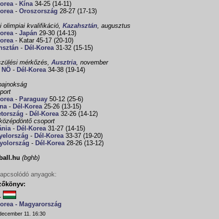
Korea
-
Kína
34-25 (14-11)
Korea
-
Oroszország
28-27 (17-13)
i olimpiai kvalifikáció,
Kazahsztán
, augusztus
Korea
-
Japán
29-30 (14-13)
Korea
- Katar 45-17 (20-10)
hsztán
-
Dél-Korea
31-32 (15-15)
szülési mérkőzés,
Ausztria
, november
 NÖ
-
Dél-Korea
34-38 (19-14)
bajnokság
port
Korea
-
Paraguay
50-12 (25-6)
jna
-
Dél-Korea
25-26 (13-15)
tország
-
Dél-Korea
32-26 (14-12)
 középdöntő csoport
nia
-
Dél-Korea
31-27 (14-15)
yelország
-
Dél-Korea
33-37 (19-20)
yolország
-
Dél-Korea
28-26 (13-12)
ball.hu
(bghb)
apcsolódó anyagok:
zőkönyv:
-
Korea - Magyarország
december 11. 16:30