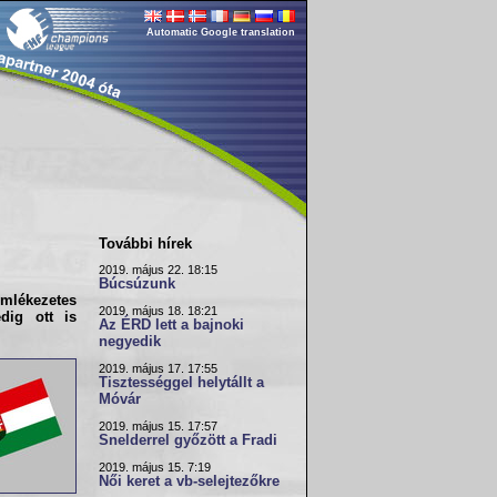
Automatic Google translation
További hírek
2019. május 22. 18:15
Búcsúzunk
emlékezetes
2019. május 18. 18:21
dig ott is
Az ÉRD lett a bajnoki
negyedik
2019. május 17. 17:55
Tisztességgel helytállt a
Móvár
2019. május 15. 17:57
Snelderrel győzött a Fradi
2019. május 15. 7:19
Női keret a vb-selejtezőkre