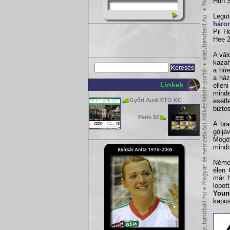
Huh S
Legu
háro
Pil H
Hee 2
A vál
kazah
a hír
a ház
Linkek
ellen
minde
Győri Audi ETO KC
esetl
bizto
Paris 92
A bra
góljá
Mögö
mindö
Német
élen 
már h
lopot
Youn
kapus