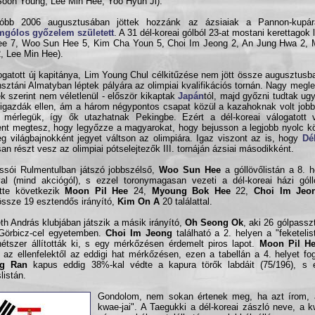
oon Young, Lee Min Hee, Yoo Hyun Ji).
tóbb 2006 augusztusában jöttek hozzánk az ázsiaiak a Pannon-kupár
mgólos győzelem született
. A 31 dél-koreai gólból 23-at mostani kerettagok
ee 7, Woo Sun Hee 5, Kim Cha Youn 5, Choi Im Jeong 2, An Jung Hwa 2,
, Lee Min Hee).
ogatott új kapitánya, Lim Young Chul célkitűzése nem jött össze augusztusb
sztáni Almatyban léptek pályára az olimpiai kvalifikációs tornán. Nagy megle
ek szerint nem véletlenül - először kikaptak
Japán
tól, majd győzni tudtak ug
igazdák ellen, ám a három négypontos csapat közül a kazahoknak volt job
i mérlegük, így ők utazhatnak Pekingbe. Ezért a dél-koreai válogatott v
nt megtesz, hogy legyőzze a magyarokat, hogy bejusson a legjobb nyolc k
eg világbajnokként jegyet váltson az olimpiára. Igaz viszont az is, hogy
Dé
san részt vesz az olimpiai pótselejtezők III. tornáján ázsiai másodikként.
ssói Rulmentulban játszó jobbszélső,
Woo Sun Hee
a góllövőlistán a 8. h
val (mind akciógól), s ezzel toronymagasan vezeti a dél-koreai házi góllö
tte következik
Moon Pil Hee
24,
Myoung Bok Hee
22,
Choi Im Jeo
ssze 19 esztendős irányító,
Kim On A
20 találattal.
h András klubjában játszik a másik irányító,
Oh Seong Ok
, aki 26 gólpassz
Görbicz-cel egyetemben.
Choi Im Jeong
található a 2. helyen a "feketelis
étszer állították ki, s egy mérkőzésen érdemelt piros lapot.
Moon Pil H
t az ellenfelektől az eddigi hat mérkőzésen, ezen a tabellán a 4. helyet fog
g Ran
kapus eddig 38%-kal védte a kapura törők labdáit (75/196), s 
listán.
Gondolom, nem sokan értenek meg, ha azt írom, 
kwae-jai". A Taegukki a dél-koreai zászló neve, a 