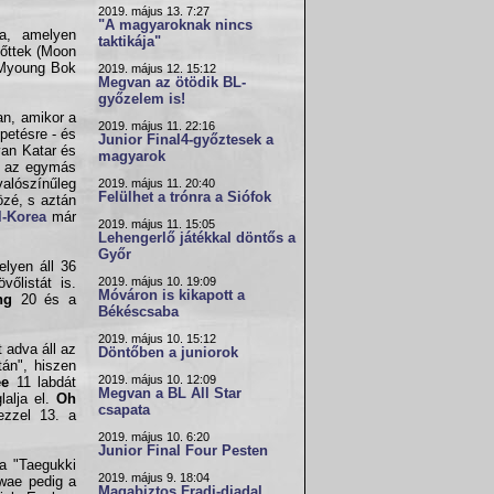
2019. május 13. 7:27
"A magyaroknak nincs
a, amelyen
taktikája"
 lőttek (Moon
 Myoung Bok
2019. május 12. 15:12
Megvan az ötödik BL-
győzelem is!
an, amikor a
2019. május 11. 22:16
petésre - és
Junior Final4-győztesek a
yan Katar és
magyarok
b az egymás
alószínűleg
2019. május 11. 20:40
Felülhet a trónra a Siófok
özé, s aztán
l-Korea
már
2019. május 11. 15:05
Lehengerlő játékkal döntős a
Győr
elyen áll 36
2019. május 10. 19:09
vőlistát is.
Móváron is kikapott a
ng
20 és a
Békéscsaba
2019. május 10. 15:12
t adva áll az
Döntőben a juniorok
tán", hiszen
2019. május 10. 12:09
ee
11 labdát
Megvan a BL All Star
lalja el.
Oh
csapata
ezzel 13. a
2019. május 10. 6:20
Junior Final Four Pesten
a "Taegukki
2019. május 9. 18:04
kwae pedig a
Magabiztos Fradi-diadal