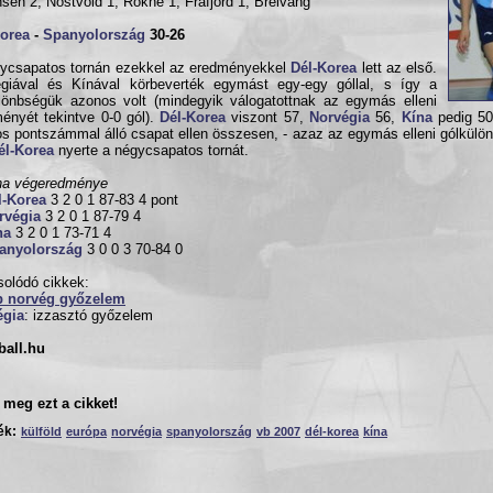
sen 2, Nöstvold 1, Rokne 1, Frafjord 1, Breivang
Korea
-
Spanyolország
30-26
ycsapatos tornán ezekkel az eredményekkel
Dél-Korea
lett az első.
giával és Kínával körbeverték egymást egy-egy góllal, s így a
lönbségük azonos volt (mindegyik válogatottnak az egymás elleni
ényét tekintve 0-0 gól).
Dél-Korea
viszont 57,
Norvégia
56,
Kína
pedig 50 
s pontszámmal álló csapat ellen összesen, - azaz az egymás elleni gólkülön
él-Korea
nyerte a négycsapatos tornát.
na végeredménye
l-Korea
3 2 0 1 87-83 4 pont
rvégia
3 2 0 1 87-79 4
na
3 2 0 1 73-71 4
anyolország
3 0 0 3 70-84 0
olódó cikkek:
b norvég győzelem
égia
: izzasztó győzelem
ball.hu
meg ezt a cikket!
ék:
külföld
európa
norvégia
spanyolország
vb 2007
dél-korea
kína