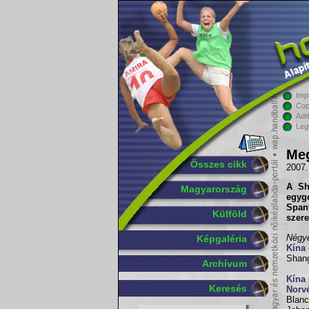
Imp
Cop
Add
Leg
Meg
Összes cikk
2007.
A Sh
Magyarország
egyg
Span
Külföld
szere
Négye
Képgaléria
Kína
Shang
Archívum
Kína
Keresés
Norv
Blanc