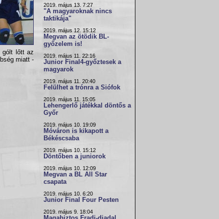
2019. május 13. 7:27
"A magyaroknak nincs
taktikája"
2019. május 12. 15:12
Megvan az ötödik BL-
győzelem is!
gólt lőtt az
2019. május 11. 22:16
bség miatt -
Junior Final4-győztesek a
magyarok
2019. május 11. 20:40
Felülhet a trónra a Siófok
2019. május 11. 15:05
Lehengerlő játékkal döntős a
Győr
2019. május 10. 19:09
Móváron is kikapott a
Békéscsaba
2019. május 10. 15:12
Döntőben a juniorok
2019. május 10. 12:09
Megvan a BL All Star
csapata
2019. május 10. 6:20
Junior Final Four Pesten
2019. május 9. 18:04
Magabiztos Fradi-diadal