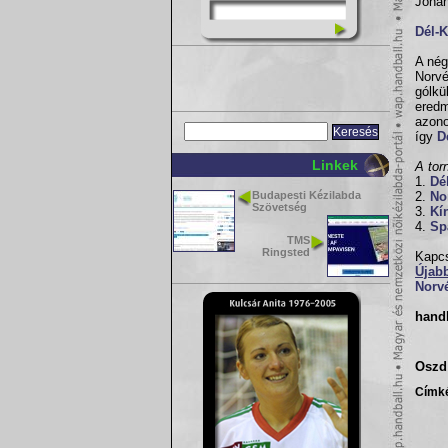
Johan
Dél-
A nég
Norvé
gólkü
eredm
azono
így
D
Linkek
A tor
1.
Dé
Budapesti Kézilabda
2.
No
Szövetség
3.
Kí
4.
Sp
TMS
Ringsted
Kapcs
Újab
Norv
hand
Oszd 
Címk