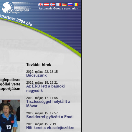
Automatic Google translation
További hírek
2019. május 22. 18:15
Búcsúzunk
glepetésre
2019. május 18. 18:21
óllal verte
Az ÉRD lett a bajnoki
soportjában
negyedik
2019. május 17. 17:55
Tisztességgel helytállt a
Móvár
2019. május 15. 17:57
Snelderrel győzött a Fradi
2019. május 15. 7:19
Női keret a vb-selejtezőkre