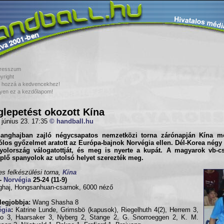
resszum
yright
 hozzá a kedvencekhez!
yen ez a kezdőlapom!
lepetést okozott Kína
 június 23. 17:35
© handball.hu
anghajban zajló négycsapatos nemzetközi torna zárónapján
Kína
me
ólos győzelmet aratott az Európa-bajnok
Norvégia
ellen.
Dél-Korea
négy g
yolország
válogatottját, és meg is nyerte a kupát. A magyarok vb-c
plő spanyolok az utolsó helyet szerezték meg.
s felkészülési torna,
Kína
-
Norvégia
25-24 (11-9)
haj, Hongsanhuan-csarnok, 6000 néző
legjobbja:
Wang Shasha 8
égia
:
Katrine Lunde, Grimsbö (kapusok), Riegelhuth 4(2), Herrem 3,
o 3, Haarsaker 3, Nyberg 2, Stange 2, G. Snorroeggen 2, K. M.