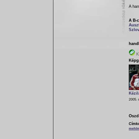
A han
A B-
Auszt
Szlo
handb
K
Képga
Kézil
2005. 
Oszd 
Címk
mehl