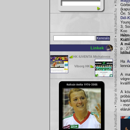
Magy
Görbi
(kapu
Őri. 
Dél-
Young
3, So
Koo
Hétm
Kiáll
A mé
Linkek
p.: 27
Időké
HK IUVENTA Michalovce
Ha
A
lennü
Viborg HK
A mag
végre
kvali
A kö
prób
kapit
- mon
eláru