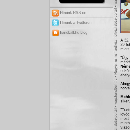
Híreink RSS-en
Híreink a Twitteren
handball.hu blog
A 32.
29 le
miatt 
"Úgy 
mérkő
Néme
edzés
ehely
Aho
norvé
Mehl
siker
"Tud
lövőc
most 
minth
viszo