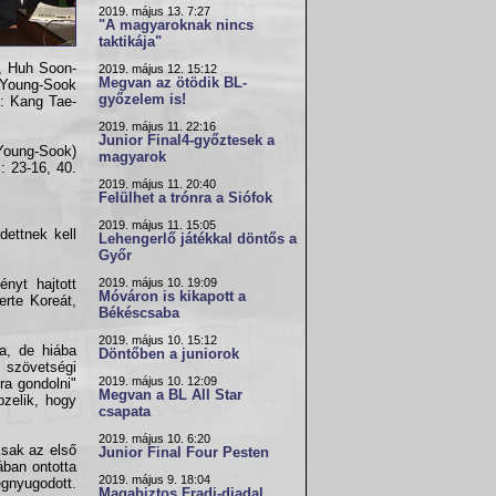
2019. május 13. 7:27
"A magyaroknak nincs
taktikája"
, Huh Soon-
2019. május 12. 15:12
Megvan az ötödik BL-
 Young-Sook
győzelem is!
: Kang Tae-
2019. május 11. 22:16
Junior Final4-győztesek a
 Young-Sook)
magyarok
.: 23-16, 40.
2019. május 11. 20:40
Felülhet a trónra a Siófok
2019. május 11. 15:05
ettnek kell
Lehengerlő játékkal döntős a
Győr
2019. május 10. 19:09
ényt hajtott
Móváron is kikapott a
erte Koreát,
Békéscsaba
2019. május 10. 15:12
a, de hiába
Döntőben a juniorok
 szövetségi
2019. május 10. 12:09
ra gondolni"
Megvan a BL All Star
zelik, hogy
csapata
2019. május 10. 6:20
csak az első
Junior Final Four Pesten
ában ontotta
2019. május 9. 18:04
egnyugodott.
Magabiztos Fradi-diadal