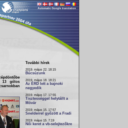
Automatic Google translation
További hírek
2019. május 22. 18:15
Búcsúzunk
özépdöntőbe
2019. május 18. 18:21
 13 gólos
Az ÉRD lett a bajnoki
csarnokban
negyedik
2019. május 17. 17:55
Tisztességgel helytállt a
Móvár
2019. május 15. 17:57
Snelderrel győzött a Fradi
2019. május 15. 7:19
Női keret a vb-selejtezőkre