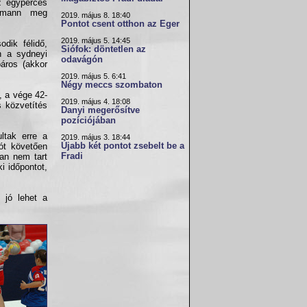
z egyperces
hlmann meg
2019. május 8. 18:40
Pontot csent otthon az Eger
2019. május 5. 14:45
dik félidő,
Siófok: döntetlen az
n a sydneyi
odavágón
páros (akkor
2019. május 5. 6:41
Négy meccs szombaton
t, a vége 42-
2019. május 4. 18:08
s közvetítés
Danyi megerősítve
pozíciójában
ltak erre a
2019. május 3. 18:44
Újabb két pontot zsebelt be a
ót követően
Fradi
óan nem tart
i időpontot,
 jó lehet a