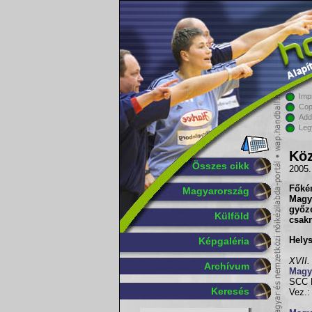
Imp
Cop
Add
Leg
Kö
Összes cikk
2005.
Főkén
Magyarország
Magy
győz
Külföld
csakn
Helys
Képgaléria
XVII.
Archívum
Magy
SCC P
Keresés
Vez.: