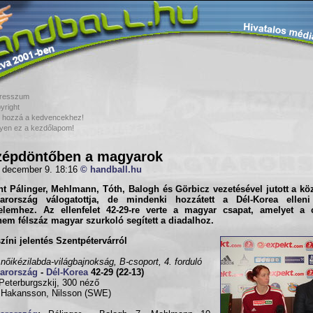
resszum
yright
 hozzá a kedvencekhez!
yen ez a kezdőlapom!
zépdöntőben a magyarok
 december 9. 18:16
© handball.hu
t Pálinger, Mehlmann, Tóth, Balogh és Görbicz vezetésével jutott a k
arország
válogatottja, de mindenki hozzátett a
Dél-Korea
elleni
elemhez. Az ellenfelet 42-29-re verte a magyar csapat, amelyet a 
em félszáz magyar szurkoló segített a diadalhoz.
zíni jelentés Szentpétervárról
 nőikézilabda-világbajnokság, B-csoport, 4. forduló
arország
-
Dél-Korea
42-29 (22-13)
eterburgszkij, 300 néző
 Hakansson, Nilsson (SWE)