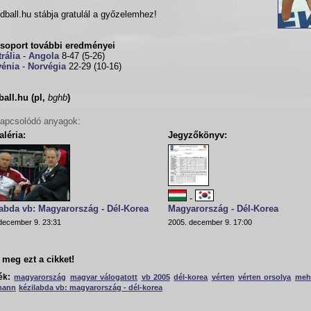
dball.hu stábja gratulál a győzelemhez!
csoport további eredményei
rália
-
Angola
8-47 (5-26)
vénia
-
Norvégia
22-29 (10-16)
all.hu (pl,
bghb
)
apcsolódó anyagok:
léria:
Jegyzőkönyv:
-
abda vb: Magyarország - Dél-Korea
Magyarország - Dél-Korea
december 9. 23:31
2005. december 9. 17:00
meg ezt a cikket!
ék:
magyarország
magyar válogatott
vb 2005
dél-korea
vérten
vérten orsolya
meh
mann
kézilabda vb: magyarország - dél-korea