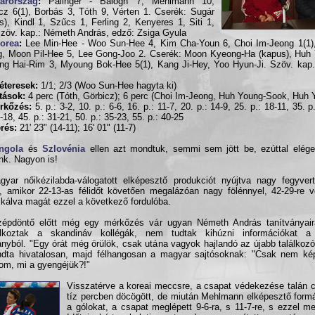
arország
:
Pálinger - Balogh 7, Mehlmann 10,
cz 6(1), Borbás 3, Tóth 9, Vérten 1. Cserék: Sugár
s), Kindl 1, Szűcs 1, Ferling 2, Kenyeres 1, Siti 1,
Szöv. kap.: Németh András, edző: Zsiga Gyula
Korea
:
Lee Min-Hee - Woo Sun-Hee 4, Kim Cha-Youn 6, Choi Im-Jeong 1(1)
, Moon Pil-Hee 5, Lee Gong-Joo 2. Cserék: Moon Kyeong-Ha (kapus), Huh
ng Hai-Rim 3, Myoung Bok-Hee 5(1), Kang Ji-Hey, Yoo Hyun-Ji. Szöv. kap.
éteresek:
1/1; 2/3 (Woo Sun-Hee hagyta ki)
ítások:
4 perc (Tóth, Görbicz); 6 perc (Choi Im-Jeong, Huh Young-Sook, Huh
rkőzés:
5. p.: 3-2, 10. p.: 6-6, 16. p.: 11-7, 20. p.: 14-9, 25. p.: 18-11, 35. p
-18, 45. p.: 31-21, 50. p.: 35-23, 55. p.: 40-25
rés:
21' 23" (14-11); 16' 01" (11-7)
ngola
és
Szlovénia
ellen azt mondtuk, semmi sem jött be, ezúttal eléged
nk. Nagyon is!
yar nőikézilabda-válogatott elképesztő produkciót nyújtva nagy fegyvert
, amikor 22-13-as félidőt követően megalázóan nagy fölénnyel, 42-29-re v
fikálva magát ezzel a következő fordulóba.
zépdöntő előtt még egy mérkőzés vár ugyan Németh András tanítványair
álkoztak a skandináv kollégák, nem tudtak kihúzni információkat a
ányból. "Egy órát még örülök, csak utána vagyok hajlandó az újabb találkozó
dta hivatalosan, majd félhangosan a magyar sajtósoknak: "Csak nem kép
lom, mi a gyengéjük?!"
Visszatérve a koreai meccsre, a csapat védekezése talán 
tíz percben döcögött, de miután Mehlmann elképesztő form
a gólokat, a csapat meglépett 9-6-ra, s 11-7-re, s ezzel m