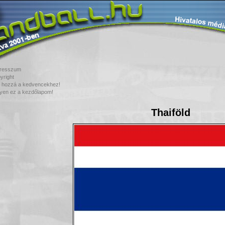
resszum
yright
 hozzá a kedvencekhez!
yen ez a kezdőlapom!
Thaiföld