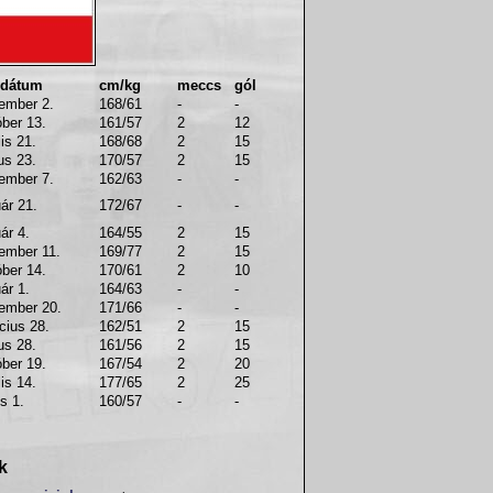
 dátum
cm/kg
meccs
gól
ember 2.
168/61
-
-
óber 13.
161/57
2
12
lis 21.
168/68
2
15
us 23.
170/57
2
15
ember 7.
162/63
-
-
ár 21.
172/67
-
-
ár 4.
164/55
2
15
ember 11.
169/77
2
15
óber 14.
170/61
2
10
ár 1.
164/63
-
-
ember 20.
171/66
-
-
cius 28.
162/51
2
15
us 28.
161/56
2
15
óber 19.
167/54
2
20
lis 14.
177/65
2
25
us 1.
160/57
-
-
k