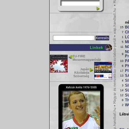
n
B
15
C
7
L
1
M
5
N
Linkek
11
N
9
Pr
EU-FIRE
Mosonmagyaróvár
P
10
P
6
Japán
P
17
Kézilabda
S
13
Szövetség
S
4
SI
3
S
14
S
12
TH
8
W
2
Létre