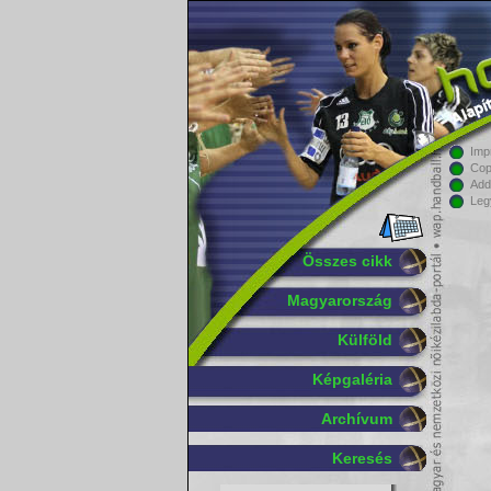
Imp
Cop
Add
Leg
Összes cikk
Magyarország
Külföld
Képgaléria
Archívum
Keresés