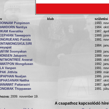
év
klub
születési
OONNAM Ponpimon
1993. nov
HAWDORN Nantiya
1984. okt
OKAM Keeratika
1987. ápri
EEPHIAN Taweeporn
1988. júni
ONGRUEANG Panida
1991. nov
ONTAWONGSKULSIRI
1984. janu
eeyapat
ANYIM Soonyakan
1989. janu
HONSEN Jatuporn
1988. nov
INITMONTREE Areerat
1988. okt
AWATPON Wongduean
1992. janu
ILA Vanpen
1991. nov
PAK Jitthita
1989. már
UPAPHAN Nualjan
1986. júni
UPHASANAN Nattha
1987. okt
ANAWAT Pattarasiri
1987. ápri
ONGMAK Thippawan
1991. júli
hozva:
2009. november 19.
A csapathoz kapcsolódó híre