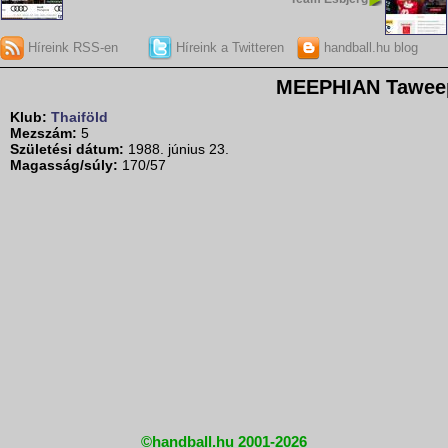
Híreink RSS-en
Híreink a Twitteren
handball.hu blog
MEEPHIAN Tawee
Klub:
Thaiföld
Mezszám:
5
Születési dátum:
1988. június 23.
Magasság/súly:
170/57
©handball.hu 2001-2026