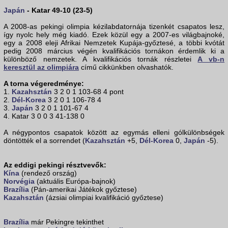
Japán
- Katar 49-10 (23-5)
A 2008-as pekingi olimpia kézilabdatornája tizenkét csapatos lesz,
így nyolc hely még kiadó. Ezek közül egy a 2007-es világbajnoké,
egy a 2008 eleji Afrikai Nemzetek Kupája-győztesé, a többi kvótát
pedig 2008 március végén kvalifikációs tornákon érdemlik ki a
különböző nemzetek. A kvalifikációs tornák részletei
A vb-n
keresztül az olimpiára
című cikkünkben olvashatók.
A torna végeredménye:
1.
Kazahsztán
3 2 0 1 103-68 4 pont
2.
Dél-Korea
3 2 0 1 106-78 4
3.
Japán
3 2 0 1 101-67 4
4. Katar 3 0 0 3 41-138 0
A négypontos csapatok között az egymás elleni gólkülönbségek
döntötték el a sorrendet (
Kazahsztán
+5,
Dél-Korea
0,
Japán
-5).
Az eddigi pekingi résztvevők:
Kína
(rendező ország)
Norvégia
(aktuális Európa-bajnok)
Brazília
(Pán-amerikai Játékok győztese)
Kazahsztán
(ázsiai olimpiai kvalifikáció győztese)
Brazília
már Pekingre tekinthet