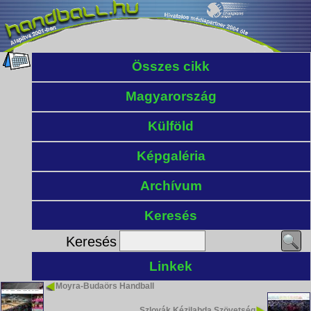
Összes cikk
Magyarország
Külföld
Képgaléria
Archívum
Keresés
Keresés
Linkek
Moyra-Budaörs Handball
Szlovák Kézilabda Szövetség