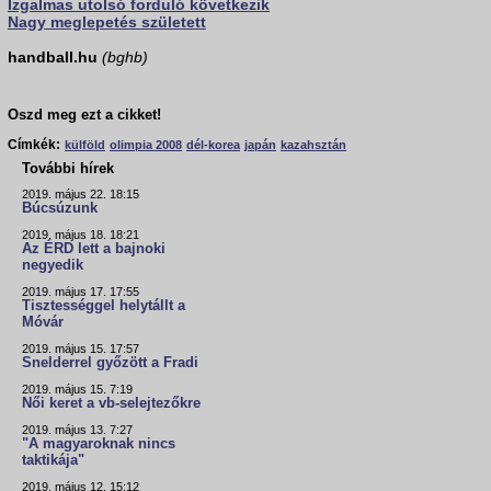
Izgalmas utolsó forduló következik
Nagy meglepetés született
handball.hu
(bghb)
Oszd meg ezt a cikket!
Címkék:
külföld
olimpia 2008
dél-korea
japán
kazahsztán
További hírek
2019. május 22. 18:15
Búcsúzunk
2019. május 18. 18:21
Az ÉRD lett a bajnoki
negyedik
2019. május 17. 17:55
Tisztességgel helytállt a
Móvár
2019. május 15. 17:57
Snelderrel győzött a Fradi
2019. május 15. 7:19
Női keret a vb-selejtezőkre
2019. május 13. 7:27
"A magyaroknak nincs
taktikája"
2019. május 12. 15:12