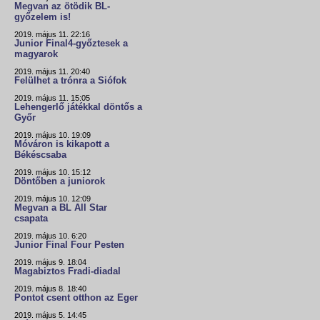
Megvan az ötödik BL-
győzelem is!
2019. május 11. 22:16
Junior Final4-győztesek a
magyarok
2019. május 11. 20:40
Felülhet a trónra a Siófok
2019. május 11. 15:05
Lehengerlő játékkal döntős a
Győr
2019. május 10. 19:09
Móváron is kikapott a
Békéscsaba
2019. május 10. 15:12
Döntőben a juniorok
2019. május 10. 12:09
Megvan a BL All Star
csapata
2019. május 10. 6:20
Junior Final Four Pesten
2019. május 9. 18:04
Magabiztos Fradi-diadal
2019. május 8. 18:40
Pontot csent otthon az Eger
2019. május 5. 14:45