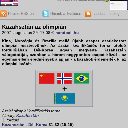
Híreink RSS-en
Híreink a Twitteren
handball.hu blog
Kazahsztán az olimpián
2007. augusztus 29. 17:08
© handball.hu
Kína, Norvégia és Brazília mellé újabb csapat csatlakozott
olimpiai résztvevőnek. Az ázsiai kvalifikációs torna utolsó
fordulójában
Dél-Korea
ugyan megverte
Kazahsztán
válogatottját, azonban a három négypontos csapat közül - az
egymás elleni eredmények alapján - a kazahok érdemelték ki az
olimpiai kvótát.
Ázsiai olimpiai kvalifikációs torna
Almaty,
Kazahsztán
3. forduló
Kazahsztán
-
Dél-Korea
31-32 (15-15)