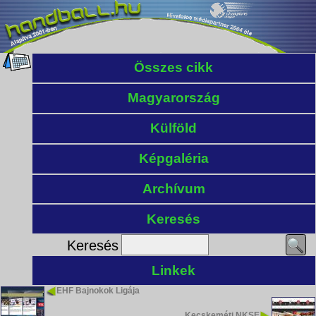
Összes cikk
Magyarország
Külföld
Képgaléria
Archívum
Keresés
Keresés
Linkek
EHF Bajnokok Ligája
Kecskeméti NKSE