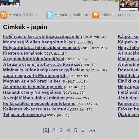
Híreink RSS-en
Híreink a Twitteren
handball.hu blog
Címkék - japán
Fölényes siker a vb házigazdája ellen
Kárpát-k
(2019. már. 24.)
Montenegró ellen hangoltunk
Kárpát-ku
(2018. szept. 28.)
Folytatódtak a felkészülési meccsek
Négy felk
(2018. szept. 27.)
Kiestek a románok
A franciák
(2017. dec. 11.)
A nyolcaddöntők párosításai
Már csak 
(2017. dec. 8.)
A brazilok nem jutottak a 16 közé
A dánok é
(2017. dec. 8.)
Minimális különbségű orosz győzelem
Döntetlen
(2017. dec. 6.)
Japán megverte Montenegrót
Eldőltek 
(2017. dec. 5.)
Megvan az első brazil siker is
Elnöki ku
(2017. dec. 3.)
Az oroszok is simán nyertek
Négy győ
(2017. dec. 2.)
Harmadik hely Norvégiában
Feltámadt
(2017. nov. 26.)
A végjátékban dőlt el minden
Jéghideg
(2017. nov. 25.)
Felkészülési meccsek pénteken is
Kemény mu
(2017. nov. 24.)
Kellemes vb-sorsolást kaptunk
Erősen be
(2017. jún. 27.)
Teljes a vb mezőnye
Újabb sik
(2017. jún. 25.)
[1]
2
3
4
5
»
»»