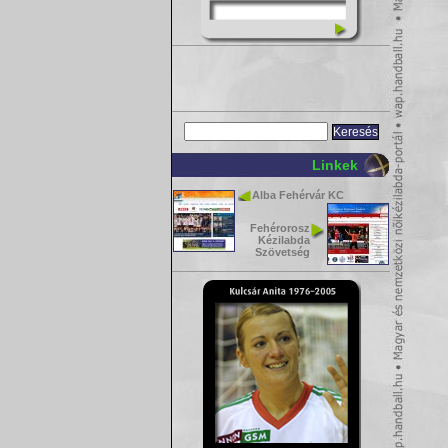
Linkek
Alba Fehérvár KC
Fehérorosz
Kézilabda
Szövetség