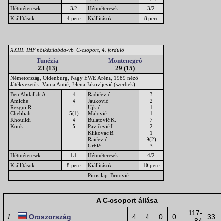
Hétméteresek:
3/2
Hétméteresek:
3/2
Kiállítások:
4 perc
Kiállítások:
8 perc
XXIII. IHF nőikézilabda-vb, C-csoport, 4. forduló
Tunézia
Montenegró
23 (13)
29 (15)
Németország, Oldenburg, Nagy EWE Aréna, 1989 néző
Játékvezetők: Vanja Antić, Jelena Jakovljević (szerbek)
Ben Abdallah A.
4
Radičević
3
Amiche
4
Jauković
2
Rezgui R.
1
Ujkić
1
Chebbah
5(1)
Malović
1
Khouildi
4
Bulatović K.
7
Kouki
5
Pavičević I.
2
Klikovac B.
1
Raičević
9(2)
Grbić
3
Hétméteresek:
1/1
Hétméteresek:
4/2
Kiállítások:
8 perc
Kiállítások:
10 perc
Piros lap: Brnović
A C-csoport állása
117-
1.
Oroszország
4
4
0
0
33
84