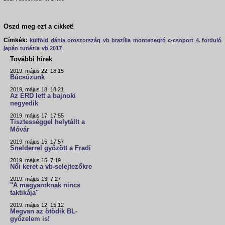
Oszd meg ezt a cikket!
Címkék:
külföld
dánia
oroszország
vb
brazília
montenegró
c-csoport
4. forduló
japán
tunézia
vb 2017
További hírek
2019. május 22. 18:15
Búcsúzunk
2019. május 18. 18:21
Az ÉRD lett a bajnoki
negyedik
2019. május 17. 17:55
Tisztességgel helytállt a
Móvár
2019. május 15. 17:57
Snelderrel győzött a Fradi
2019. május 15. 7:19
Női keret a vb-selejtezőkre
2019. május 13. 7:27
"A magyaroknak nincs
taktikája"
2019. május 12. 15:12
Megvan az ötödik BL-
győzelem is!