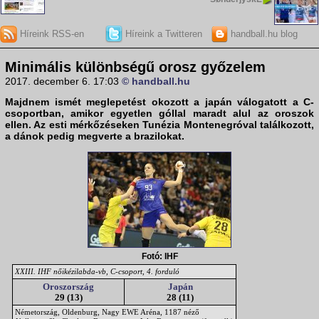
Híreink RSS-en
Híreink a Twitteren
handball.hu blog
Minimális különbségű orosz győzelem
2017. december 6. 17:03
© handball.hu
Majdnem ismét meglepetést okozott a japán válogatott a
C-
csoportban
, amikor egyetlen góllal maradt alul az oroszok
ellen. Az esti mérkőzéseken Tunézia Montenegróval találkozott,
a dánok pedig megverte a brazilokat.
Fotó: IHF
XXIII. IHF nőikézilabda-vb, C-csoport, 4. forduló
Oroszország
Japán
29 (13)
28 (11)
Németország, Oldenburg, Nagy EWE Aréna, 1187 néző