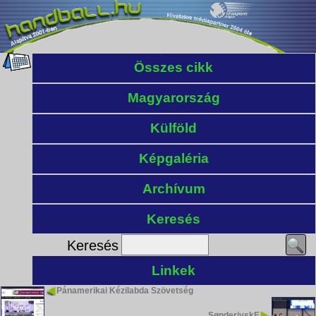
Összes cikk
Magyarország
Külföld
Képgaléria
Archívum
Keresés
Keresés
Linkek
Pánamerikai Kézilabda Szövetség
SønderjyskE