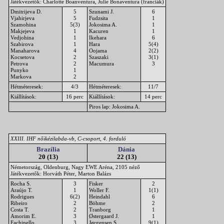
Játékvezetők: Charlotte Boanventura, Julie Bonaventura (franciák)
Dmitrijeva D.
5
Szunami J.
6
Vjahirjeva
5
Fudzsita
1
Szamohina
5(3)
Jokosima A.
1
Makjejeva
1
Kacuren
1
Vedjohina
1
Ikehara
6
Szabirova
1
Hara
5(4)
Manaharova
4
Oojama
2(2)
Kocsetova
2
Szaszaki
3(1)
Petrova
2
Macumura
3
Punyko
1
Markova
2
Hétméteresek:
4/3
Hétméteresek:
11/7
Kiállítások:
16 perc
Kiállítások:
14 perc
Piros lap: Jokosima A.
XXIII. IHF nőikézilabda-vb, C-csoport, 4. forduló
Brazília
Dánia
20 (13)
22 (13)
Németország, Oldenburg, Nagy EWE Aréna, 2105 néző
Játékvezetők: Horváth Péter, Marton Balázs
Rocha S.
3
Fisker
2
Araújo T.
1
Woller F.
1(1)
Rodrigues
6(2)
Heindahl
6
Ribeiro
2
Böhme
2
Costa T.
2
Tranborg
1
Amorim E.
3
Østergaard J.
1
Fachinello
3
Jørgensen S.
9(1)