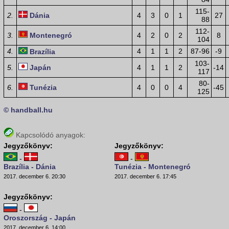
115-
2.
Dánia
4
3
0
1
27
88
112-
3.
Montenegró
4
2
0
2
8
104
4.
4
1
1
2
87-96
-9
Brazília
103-
5.
Japán
4
1
1
2
-14
117
80-
6.
Tunézia
4
0
0
4
-45
125
© handball.hu
Kapcsolódó anyagok:
Jegyzőkönyv:
Jegyzőkönyv:
-
-
Brazília - Dánia
Tunézia - Montenegró
2017. december 6. 20:30
2017. december 6. 17:45
Jegyzőkönyv:
-
Oroszország - Japán
2017. december 6. 14:00