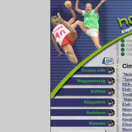
Imp
Cop
Add
Leg
Cím
Összes cikk
"Nem
"Tava
Magyarország
KEK-
Elek:
Külföld
Tová
"Majd
Képgaléria
Elek
Négy
Archívum
Bemu
Kérd
Keresés
Elbú
Mario