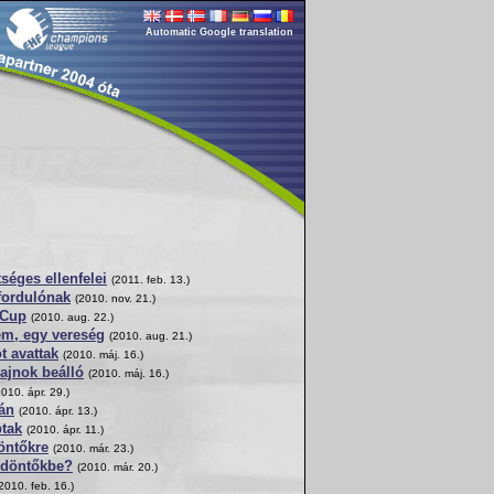
Automatic Google translation
séges ellenfelei
(2011. feb. 13.)
fordulónak
(2010. nov. 21.)
 Cup
(2010. aug. 22.)
em, egy vereség
(2010. aug. 21.)
t avattak
(2010. máj. 16.)
ajnok beálló
(2010. máj. 16.)
2010. ápr. 29.)
án
(2010. ápr. 13.)
ptak
(2010. ápr. 11.)
öntőkre
(2010. már. 23.)
lődöntőkbe?
(2010. már. 20.)
2010. feb. 16.)