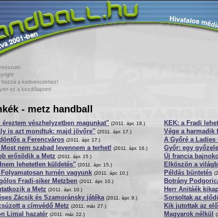
resszum
yright
 hozzá a kedvencekhez!
yen ez a kezdőlapom!
kék - metz handball
 éreztem vészhelyzetben magunkat"
KEK: a Fradi lehet
(2011. ápr. 18.)
ly is azt mondtuk: majd jövőre"
Vége a harmadik 
(2011. ápr. 17.)
döntős a Ferencváros
A Győré a Ladies
(2011. ápr. 17.)
 Most nem szabad levennem a terhet!
Győr: egy győzel
(2011. ápr. 16.)
bb erősödik a Metz
Új francia bajnoko
(2011. ápr. 15.)
nem lehetetlen küldetés"
Elköszön a világb
(2011. ápr. 15.)
: Folyamatosan turnén vagyunk
Példás büntetés
(2011. ápr. 10.)
(
gólos Fradi-siker Metzben
Botrány Podgoric
(2011. ápr. 10.)
tatkozik a Metz
Herr Anitáék kika
(2011. ápr. 10.)
éses Zácsik és Szamoránsky játéka
Sorsoltak az előd
(2011. ápr. 9.)
csúzott a címvédő Metz
Kik jutottak az e
(2011. már. 27.)
n Limal hazatér
Magyarok nélkül
(2011. már. 22.)
(