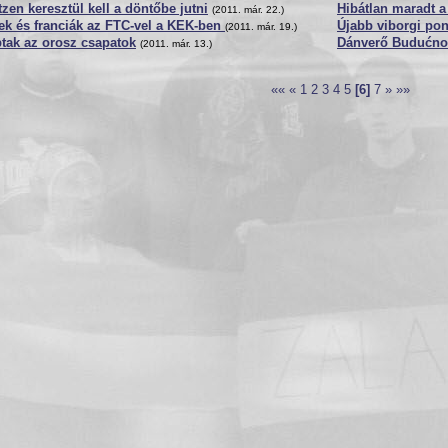
zen keresztül kell a döntőbe jutni
Hibátlan maradt a
(2011. már. 22.)
ek és franciák az FTC-vel a KEK-ben
Újabb viborgi pon
(2011. már. 19.)
tak az orosz csapatok
Dánverő Budućno
(2011. már. 13.)
««
«
1
2
3
4
5
[6]
7
»
»»