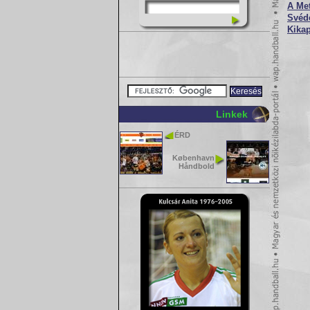
A Met
Svéd
Kikap
Linkek
ÉRD
København
Håndbold