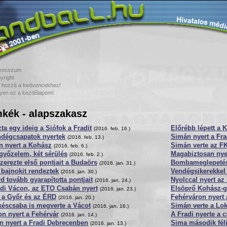
resszum
yright
 hozzá a kedvencekhez!
yen ez a kezdőlapom!
kék - alapszakasz
ta egy ideig a Siófok a Fradit
Előrébb lépett a 
(2016. feb. 16.)
ndégcsapatok nyertek
Simán nyert a Fra
(2016. feb. 13.)
n nyert a Kohász
Simán verte az F
(2016. feb. 6.)
győzelem, két sérülés
Magabiztosan nye
(2016. feb. 2.)
erezte első pontjait a Budaörs
Bombameglepetéss
(2016. jan. 31.)
bajnokit rendeztek
Vendégsikerekkel f
(2016. jan. 30.)
d tovább gyarapította pontjait
Nyolccal nyert az
(2016. jan. 24.)
adi Vácon, az ETO Csabán nyert
Elsöprő Kohász-
(2016. jan. 23.)
 a Győr és az ÉRD
Fehérváron nyert
(2016. jan. 20.)
késcsaba is megverte a Vácot
Simán verte a Lok
(2016. jan. 16.)
n nyert a Fehérvár
A Fradi nyerte a 
(2016. jan. 14.)
n nyert a Fradi Debrecenben
Sima második fél
(2016. jan. 13.)