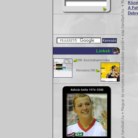
Köze
A Feh
Debr
Linkek
HK Asztrahanocska
Horsens HK