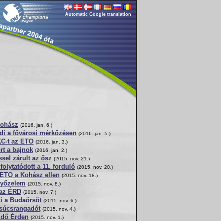
Automatic Google translation
Kohász
(2016. jan. 6.)
di a fővárosi mérkőzésen
(2016. jan. 5.)
KC-t az ETO
(2016. jan. 3.)
rt a bajnok
(2016. jan. 2.)
el zárult az ősz
(2015. nov. 21.)
olytatódott a 11. forduló
(2015. nov. 20.)
 ETO a Kohász ellen
(2015. nov. 18.)
győzelem
(2015. nov. 8.)
 az ÉRD
(2015. nov. 7.)
i a Budaörsöt
(2015. nov. 6.)
csúcsrangadót
(2015. nov. 4.)
idő Érden
(2015. nov. 1.)