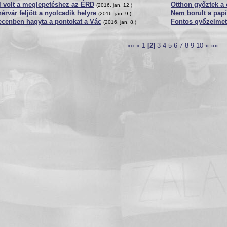
l volt a meglepetéshez az ÉRD
Otthon győztek a
(2016. jan. 12.)
érvár feljött a nyolcadik helyre
Nem borult a pap
(2016. jan. 9.)
ecenben hagyta a pontokat a Vác
Fontos győzelmet 
(2016. jan. 8.)
««
«
1
[2]
3
4
5
6
7
8
9
10
»
»»