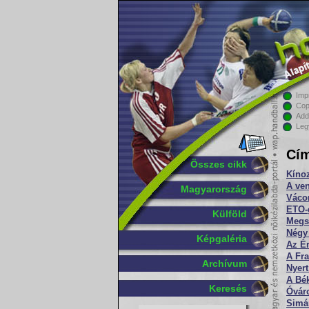
Imp
Cop
Add
Leg
Cím
Összes cikk
Kínoz
A ve
Magyarország
Váco
ETO-
Külföld
Megsz
Négy 
Képgaléria
Az Ér
A Fr
Archívum
Nyert
A Bé
Keresés
Óváro
Simá