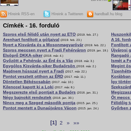
Híreink RSS-en
Híreink a Twitteren
handball.hu blog
Címkék - 16. forduló
Szoros első félidő után nyert az ETO
Huszonkil
(2019. feb. 27.)
Arenhart fordított a góljaival
A 16. for
(2019. feb. 23.)
Nyert a Kisvárda és a Mosonmagyaróvár
Fordított 
(2019. feb. 22.)
Szoros meccsen nyert a Fradi Fehérváron
Újvárosi
(2019. jan. 19.)
Elsöprő DKKA-siker
Rangadó 
(2018. már. 4.)
Győzött a Fehérvár, az Érd és a Vác
Ismét a F
(2018. már. 3.)
Egygólos Kisvárda-siker Budaörsön
Megint ö
(2018. már. 2.)
Majdnem hússzal nyert a Fradi
Tizenhétt
(2017. már. 22.)
Pontot vesztett otthon az ÉRD
Korábban 
(2017. már. 11.)
Döntetlen Békéscsabán
Így történ
(2017. már. 10.)
Kilenccel kapott ki a Loki
Szekszárd
(2017. már. 8.)
Megszerezte első pontjait a Budaörs
Megizzasz
(2016. jan. 31.)
Négy bajnokit rendeztek
Öt meccs
(2016. jan. 30.)
Nincs meg a Szeged második pontja
Félidőig 
(2015. jan. 25.)
Pontot mentett a Dunaújváros Vácon
Győrben z
(2015. jan. 24.)
[1]
2
»
»»