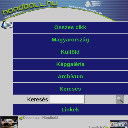
Összes cikk
Magyarország
Külföld
Képgaléria
Archívum
Keresés
Keresés
Linkek
København Håndbold
Larvik HK