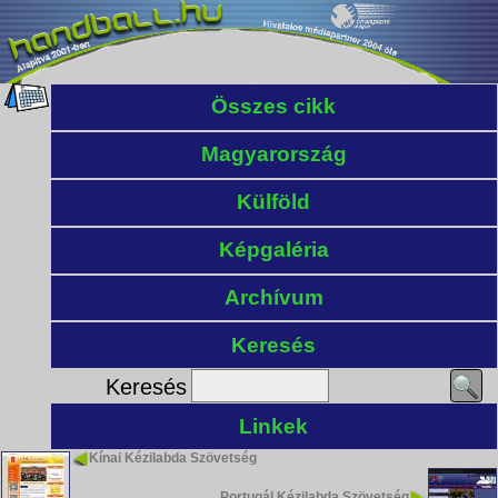
Összes cikk
Magyarország
Külföld
Képgaléria
Archívum
Keresés
Keresés
Linkek
Kínai Kézilabda Szövetség
Portugál Kézilabda Szövetség