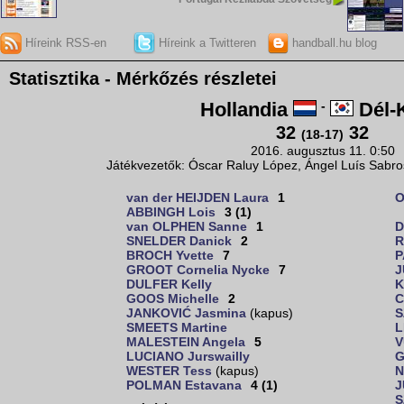
Híreink RSS-en
Híreink a Twitteren
handball.hu blog
Statisztika - Mérkőzés részletei
Hollandia
-
Dél-
32
32
(18-17)
2016. augusztus 11. 0:50
Játékvezetők: Óscar Raluy López, Ángel Luís Sabr
van der HEIJDEN Laura
1
O
ABBINGH Lois
3 (1)
van OLPHEN Sanne
1
D
SNELDER Danick
2
R
BROCH Yvette
7
P
GROOT Cornelia Nycke
7
J
DULFER Kelly
K
GOOS Michelle
2
C
JANKOVIĆ Jasmina
(kapus)
S
SMEETS Martine
L
MALESTEIN Angela
5
V
LUCIANO Jurswailly
G
WESTER Tess
(kapus)
N
POLMAN Estavana
4 (1)
J
S