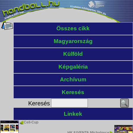
Összes cikk
Magyarország
Külföld
Képgaléria
Archívum
Keresés
Keresés
Linkek
Cell-Cup
HK IUVENTA Michalovce