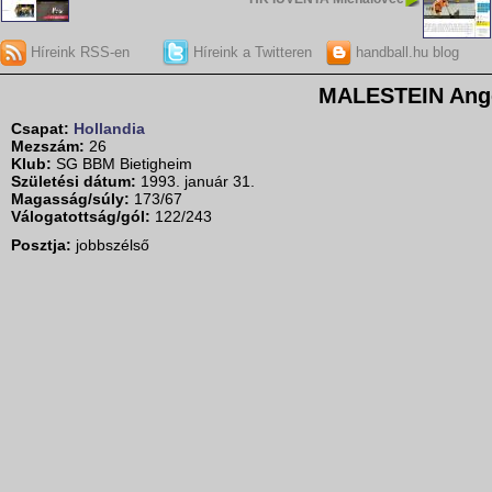
Híreink RSS-en
Híreink a Twitteren
handball.hu blog
MALESTEIN Ang
Csapat:
Hollandia
Mezszám:
26
Klub:
SG BBM Bietigheim
Születési dátum:
1993. január 31.
Magasság/súly:
173/67
Válogatottság/gól:
122/243
Posztja:
jobbszélső