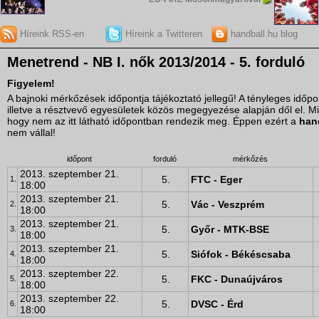
Híreink RSS-en
Híreink a Twitteren
handball.hu blog
Menetrend - NB I. nők 2013/2014 - 5. forduló
Figyelem!
A bajnoki mérkőzések időpontja tájékoztató jellegű! A tényleges idő
illetve a résztvevő egyesületek közös megegyezése alapján dől el. M
hogy nem az itt látható időpontban rendezik meg. Éppen ezért a
han
nem vállal!
időpont
forduló
mérkőzés
2013. szeptember 21.
5.
FTC - Eger
1.
18:00
2013. szeptember 21.
5.
Vác - Veszprém
2.
18:00
2013. szeptember 21.
5.
Győr - MTK-BSE
3.
18:00
2013. szeptember 21.
5.
Siófok - Békéscsaba
4.
18:00
2013. szeptember 22.
5.
FKC - Dunaújváros
5.
18:00
2013. szeptember 22.
5.
DVSC - Érd
6.
18:00