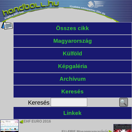
Összes cikk
Magyarország
Külföld
Képgaléria
Archívum
Keresés
Keresés
Linkek
EHF EURO 2016
EU-FIRE Mosonmagyaróvár