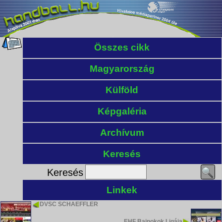
Összes cikk
Magyarország
Külföld
Képgaléria
Archívum
Keresés
Keresés
Linkek
DVSC SCHAEFFLER
EHF Bajnokok Ligája