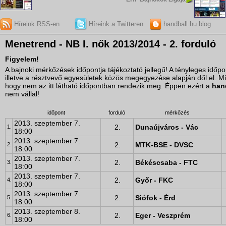
Híreink RSS-en
Híreink a Twitteren
handball.hu blog
Menetrend - NB I. nők 2013/2014 - 2. forduló
Figyelem!
A bajnoki mérkőzések időpontja tájékoztató jellegű! A tényleges idő
illetve a résztvevő egyesületek közös megegyezése alapján dől el. M
hogy nem az itt látható időpontban rendezik meg. Éppen ezért a
han
nem vállal!
időpont
forduló
mérkőzés
2013. szeptember 7.
2.
Dunaújváros - Vác
1.
18:00
2013. szeptember 7.
2.
MTK-BSE - DVSC
2.
18:00
2013. szeptember 7.
2.
Békéscsaba - FTC
3.
18:00
2013. szeptember 7.
2.
Győr - FKC
4.
18:00
2013. szeptember 7.
2.
Siófok - Érd
5.
18:00
2013. szeptember 8.
2.
Eger - Veszprém
6.
18:00