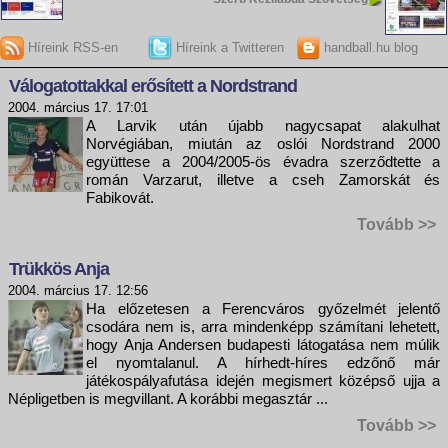
Híreink RSS-en
Híreink a Twitteren
handball.hu blog
Válogatottakkal erősített a Nordstrand
2004. március 17. 17:01
A Larvik után újabb nagycsapat alakulhat
Norvégiában, miután az oslói Nordstrand 2000
együttese a 2004/2005-ös évadra szerződtette a
román Varzarut, illetve a cseh Zamorskát és
Fabikovát.
Tovább >>
Trükkös Anja
2004. március 17. 12:56
Ha előzetesen a Ferencváros győzelmét jelentő
csodára nem is, arra mindenképp számítani lehetett,
hogy Anja Andersen budapesti látogatása nem múlik
el nyomtalanul. A hírhedt-híres edzőnő már
játékospályafutása idején megismert középső ujja a
Népligetben is megvillant. A korábbi megasztár ...
Tovább >>