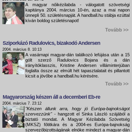
A magyar nőikézilabda - válogatott szövetségi
kapitánya 2004. március 10-én, azaz a mai napon
ünnepli 50. születésnapját. A handball.hu stábja ezúttal
kíván boldog születésnapot!
Tovább >>
Sziporkázó Radulovics, bizakodó Andersen
2004. március 8. 10:13
A vasárnapi magyar-dán találkozó lefújása után a 15
gólt szerző Radulovics Bojana és a dán
irányítóklasszis, Kristine Andersen villáminterjúban
foglalta össze az elmúlt hét tapasztalatait és pillantott
kicsit a jövőbe a handball.hu kérésére.
Tovább >>
Magyarország készen áll a decemberi Eb-re
2004. március 7. 23:12
"Készen állunk arra, hogy jó Európa-bajnokságot
szervezzünk"
- hangzott el Sinka László szájából a
biztató mondat. A Magyar Kézilabda Szövetség
(MKSZ) főtitkára és a 2004-es Európa-bajnokság
szervezőbizottságának elnöke mindezt a magyar-dán