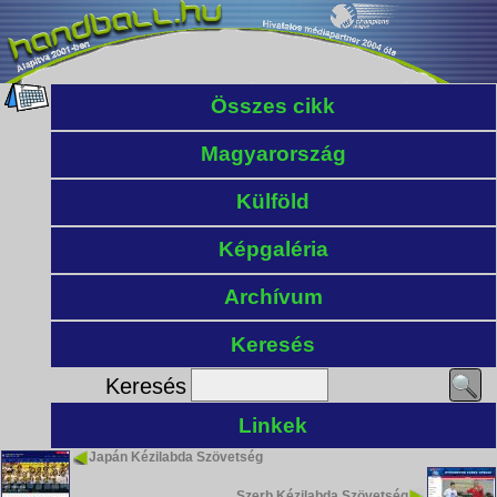
Összes cikk
Magyarország
Külföld
Képgaléria
Archívum
Keresés
Keresés
Linkek
Japán Kézilabda Szövetség
Szerb Kézilabda Szövetség