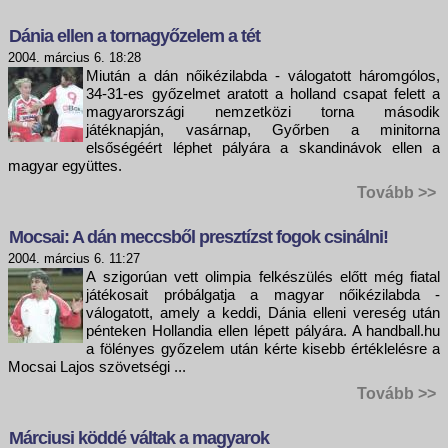
Dánia ellen a tornagyőzelem a tét
2004. március 6. 18:28
Miután a dán nőikézilabda - válogatott háromgólos,
34-31-es győzelmet aratott a holland csapat felett a
magyarországi nemzetközi torna második
játéknapján, vasárnap, Győrben a minitorna
elsőségéért léphet pályára a skandinávok ellen a
magyar együttes.
Tovább >>
Mocsai: A dán meccsből presztízst fogok csinálni!
2004. március 6. 11:27
A szigorúan vett olimpia felkészülés előtt még fiatal
játékosait próbálgatja a magyar nőikézilabda -
válogatott, amely a keddi, Dánia elleni vereség után
pénteken Hollandia ellen lépett pályára. A handball.hu
a fölényes győzelem után kérte kisebb értéklelésre a
Mocsai Lajos szövetségi ...
Tovább >>
Márciusi köddé váltak a magyarok