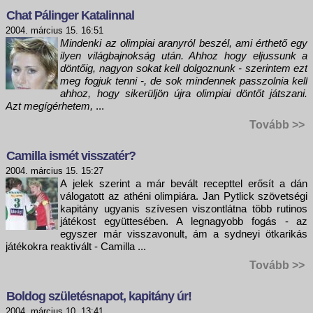
Chat Pálinger Katalinnal
2004. március 15. 16:51
Mindenki az olimpiai aranyról beszél, ami érthető egy
ilyen világbajnokság után. Ahhoz hogy eljussunk a
döntőig, nagyon sokat kell dolgoznunk - szerintem ezt
meg fogjuk tenni -, de sok mindennek passzolnia kell
ahhoz, hogy sikerüljön újra olimpiai döntőt játszani.
Azt megígérhetem,
...
Tovább >>
Camilla ismét visszatér?
2004. március 15. 15:27
A jelek szerint a már bevált recepttel erősít a dán
válogatott az athéni olimpiára. Jan Pytlick szövetségi
kapitány ugyanis szívesen viszontlátna több rutinos
játékost együttesében. A legnagyobb fogás - az
egyszer már visszavonult, ám a sydneyi ötkarikás
játékokra reaktivált - Camilla ...
Tovább >>
Boldog születésnapot, kapitány úr!
2004. március 10. 13:41