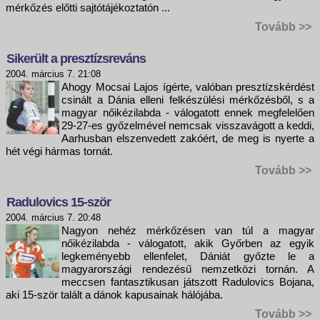
mérkőzés előtti sajtótájékoztatón ...
Tovább >>
Sikerült a presztízsreváns
2004. március 7. 21:08
Ahogy Mocsai Lajos ígérte, valóban presztízskérdést
csinált a Dánia elleni felkészülési mérkőzésből, s a
magyar nőikézilabda - válogatott ennek megfelelően
29-27-es győzelmével nemcsak visszavágott a keddi,
Aarhusban elszenvedett zakóért, de meg is nyerte a
hét végi hármas tornát.
Tovább >>
Radulovics 15-ször
2004. március 7. 20:48
Nagyon nehéz mérkőzésen van túl a magyar
nőikézilabda - válogatott, akik Győrben az egyik
legkeményebb ellenfelet, Dániát győzte le a
magyarországi rendezésű nemzetközi tornán. A
meccsen fantasztikusan játszott Radulovics Bojana,
aki 15-ször talált a dánok kapusainak hálójába.
Tovább >>