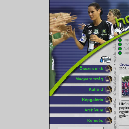
Imp
Cop
Add
Leg
Oroszo
Összes cikk
2004. 
Magyarország
Külföld
Képgaléria
Litván
papír
Archívum
együt
győze
Keresés