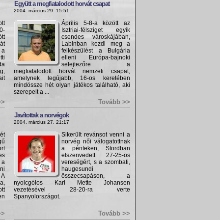
Együtt a megfiatalodott horvát csapat
2004. március 29. 15:51
t
Április 5-8-a között az
0-
Isztriai-félsziget egyik
tt
csendes városkájában,
át
Labinban kezdi meg a
 a
felkészülést a Bulgária
ti
elleni Európa-bajnoki
da
selejtezőre a
g,
megfiatalodott horvát nemzeti csapat,
it
amelynek legújabb, 16-os keretében
mindössze hét olyan játékos található, aki
szerepelt a ...
>>
Tovább >>
Javítottak a norvégok
2004. március 27. 21:17
ét
Sikerült revánsot venni a
gű
norvég női válogatottnak
rt
a pénteken, Stordban
es
elszenvedett 27-25-ös
 a
vereségért, s a szombati,
ni
haugesundi
 A
összecsapáson, a
a,
nyolcgólos Kari Mette Johansen
tt
vezetésével 28-20-ra verte
en
Spanyolországot.
>>
Tovább >>