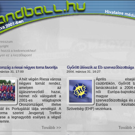
resszum
yright
 hozzá a kedvencekhez!
yen ez a kezdőlapom!
rszág a riesai négyes torna favoritja
Győrött ülésezik az Eb szervezőbizottsága
március 31. 17:00
2004. március 31. 16:27
A hét végén Riesa városa
Április elsejé
négyes tornát rendez,
csütörtökön, Győrött ta
amelyen az
tanácskozást a 2004-
újjászerveződő hazai,
női Európa-bajnoks
német női válogatott a
magyar
2001-es világbajnok
szervezőbizottsága és 
Oroszországot, illetve
Európa Kézilab
iát és Portugáliát látja vendégül. A
Szövetség (EHF) vezérkara.
forma szerint Jevgenyij Trefilov
tese a legnagyobb esélyes a végső
lemre.
Tovább >>
Tovább 