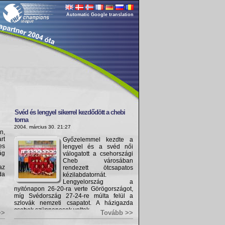
Automatic Google translation
Svéd és lengyel sikerrel kezdődött a chebi
torna
2004. március 30. 21:27
n,
rt
Győzelemmel kezdte a
es
lengyel és a svéd női
ág
válogatott a csehországi
Cheb városában
az
rendezett ötcsapatos
da
kézilabdatornát.
Lengyelország a
nyitónapon 26-20-ra verte Görögországot,
míg Svédország 27-24-re múlta felül a
szlovák nemzeti csapatot. A házigazda
csehek szünnaposok voltak.
>>
Tovább >>