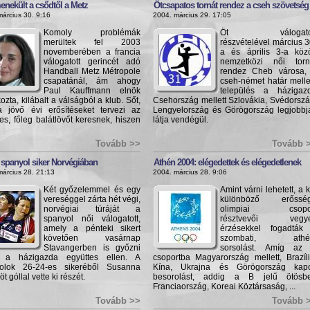
nekült a csődtől a Metz
Ötcsapatos tornát rendez a cseh szövetség
március 30. 9:16
2004. március 29. 17:05
Komoly problémák
Öt válogatot
merültek fel 2003
részvételével március 3
novemberében a francia
a és április 3-a közö
válogatott gerincét adó
nemzetközi női torn
Handball Metz Métropole
rendez Cheb városa,
csapatánál, ám ahogy
cseh-német határ mellet
Paul Kauffmann elnök
település a házigaz
kozta, kilábalt a válságból a klub. Sőt,
Csehország mellett Szlovákia, Svédorszá
 jövő évi erősítéseket tervezi az
Lengyelország és Görögország legjobbja
es, főleg balátlövőt keresnek, hiszen
látja vendégül.
Tovább >>
Tovább 
 spanyol siker Norvégiában
Athén 2004: elégedettek és elégedetlenek
március 28. 21:13
2004. március 28. 9:06
Két győzelemmel és egy
Amint várni lehetett, a k
vereséggel zárta hét végi,
különböző erőssé
norvégiai túráját a
olimpiai csopo
spanyol női válogatott,
résztvevői vegy
amely a pénteki sikert
érzésekkel fogadták
követően vasárnap
szombati, athé
Stavangerben is győzni
sorsolást. Amíg az
t a házigazda együttes ellen. A
csoportba Magyarország mellett, Brazíli
olok 26-24-es sikeréből Susanna
Kína, Ukrajna és Görögország kapo
öt góllal vette ki részét.
besorolást, addig a B jelű ötösb
Franciaország, Koreai Köztársaság, ...
Tovább >>
Tovább 