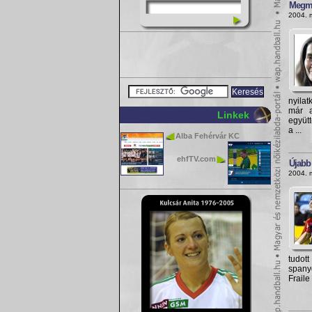
Megme
2004. 
nyilat
már a
Linkek
együtt
a ...
Alba Fehérvár KC
ehfTV.com
Újabb
2004. 
tudot
spany
Fraile 