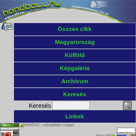
Összes cikk
Magyarország
Külföld
Képgaléria
Archívum
Keresés
Keresés
Linkek
Hétfő KC - utánpótlás csapat
Hypo NÖ