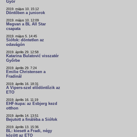
Győr
2019. május 10. 15:12
Döntőben a juniorok
2019. május 10. 12:09
Megvan a BL All Star
csapata
2019. május 5. 14:45
Siófok: döntetlen az
odavágón
2019. április 29. 12:58
Katarina Bulatović visszatér
Győrbe
2019. április 29. 7:24
Emilie Christensen a
Fradinál
2019. április 16. 18:31
A Vipers-szel elődöntőzik az
ETO
2019. április 16. 11:19
EHF-kupa: az Esbjerg kezd
otthon
2019. április 14. 13:51
Bejutott a fináléba a Siófok
2019. április 13. 15:36
BL: kiesett a Fradi, négy
között az ETO