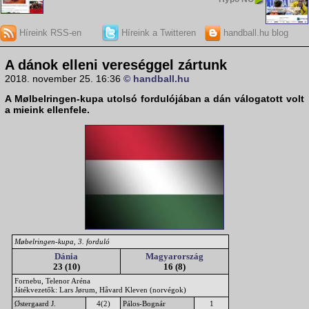
Híreink RSS-en
Híreink a Twitteren
handball.hu blog
A dánok elleni vereséggel zártunk
2018. november 25. 16:36
© handball.hu
A
Mølbelringen-kupa
utolsó fordulójában a dán válogatott volt
a mieink ellenfele.
Møbelringen-kupa, 3. forduló
Dánia
Magyarország
23 (10)
16 (8)
Fornebu, Telenor Aréna
Játékvezetők: Lars Jørum, Håvard Kleven (norvégok)
Østergaard J.
4(2)
Pálos-Bognár
1