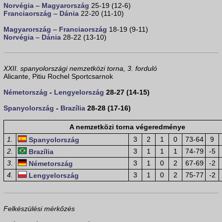
Norvégia
–
Magyarország
25-19 (12-6)
Franciaország
–
Dánia
22-20 (11-10)
Magyarország
–
Franciaország
18-19 (9-11)
Norvégia
–
Dánia
28-22 (13-10)
XXII. spanyolországi nemzetközi torna, 3. forduló
Alicante, Pitiu Rochel Sportcsarnok
Németország
-
Lengyelország
28-27 (14-15)
Spanyolország
-
Brazília
28-28 (17-16)
A nemzetközi torna végeredménye
1.
3
2
1
0
73-64
9
Spanyolország
2.
3
1
1
1
74-79
-5
Brazília
3.
3
1
0
2
67-69
-2
Németország
4.
3
1
0
2
75-77
-2
Lengyelország
Felkészülési mérkőzés