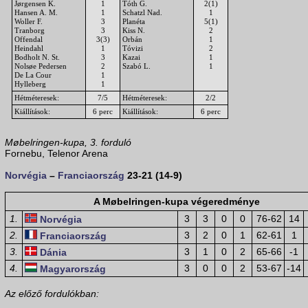
Jørgensen K.
1
Tóth G.
2(1)
Hansen A. M.
1
Schatzl Nad.
1
Woller F.
3
Planéta
5(1)
Tranborg
3
Kiss N.
2
Offendal
3(3)
Orbán
1
Heindahl
1
Tóvizi
2
Bodholt N. St.
3
Kazai
1
Nolsøe Pedersen
2
Szabó L.
1
De La Cour
1
Hylleberg
1
Hétméteresek:
7/5
Hétméteresek:
2/2
Kiállítások:
6 perc
Kiállítások:
6 perc
Møbelringen-kupa, 3. forduló
Fornebu, Telenor Arena
Norvégia
–
Franciaország
23-21 (14-9)
A Møbelringen-kupa végeredménye
1.
3
3
0
0
76-62
14
Norvégia
2.
3
2
0
1
62-61
1
Franciaország
3.
3
1
0
2
65-66
-1
Dánia
4.
3
0
0
2
53-67
-14
Magyarország
Az előző fordulókban: