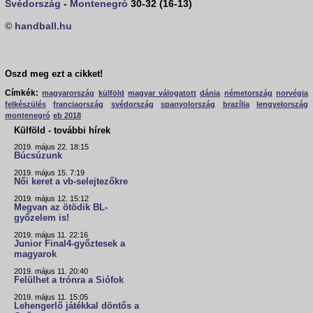
Svédország
-
Montenegró
30-32 (16-13)
© handball.hu
Oszd meg ezt a cikket!
Címkék:
magyarország
külföld
magyar válogatott
dánia
németország
norvégia
felkészülés
franciaország
svédország
spanyolország
brazília
lengyelország
montenegró
eb 2018
Külföld - további hírek
2019. május 22. 18:15
Búcsúzunk
2019. május 15. 7:19
Női keret a vb-selejtezőkre
2019. május 12. 15:12
Megvan az ötödik BL-
győzelem is!
2019. május 11. 22:16
Junior Final4-győztesek a
magyarok
2019. május 11. 20:40
Felülhet a trónra a Siófok
2019. május 11. 15:05
Lehengerlő játékkal döntős a