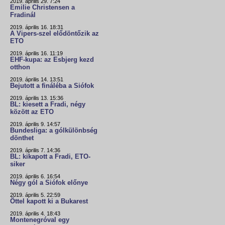
2019. április 29. 7:24
Emilie Christensen a
Fradinál
2019. április 16. 18:31
A Vipers-szel elődöntőzik az
ETO
2019. április 16. 11:19
EHF-kupa: az Esbjerg kezd
otthon
2019. április 14. 13:51
Bejutott a fináléba a Siófok
2019. április 13. 15:36
BL: kiesett a Fradi, négy
között az ETO
2019. április 9. 14:57
Bundesliga: a gólkülönbség
dönthet
2019. április 7. 14:36
BL: kikapott a Fradi, ETO-
siker
2019. április 6. 16:54
Négy gól a Siófok előnye
2019. április 5. 22:59
Öttel kapott ki a Bukarest
2019. április 4. 18:43
Montenegróval egy