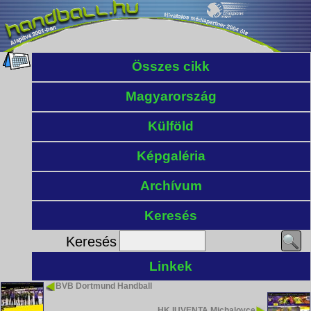
Összes cikk
Magyarország
Külföld
Képgaléria
Archívum
Keresés
Keresés
Linkek
BVB Dortmund Handball
HK IUVENTA Michalovce