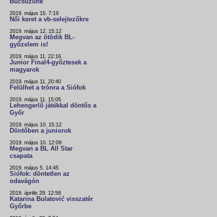
Búcsúzunk
2019. május 15. 7:19
Női keret a vb-selejtezőkre
2019. május 12. 15:12
Megvan az ötödik BL-
győzelem is!
2019. május 11. 22:16
Junior Final4-győztesek a
magyarok
2019. május 11. 20:40
Felülhet a trónra a Siófok
2019. május 11. 15:05
Lehengerlő játékkal döntős a
Győr
2019. május 10. 15:12
Döntőben a juniorok
2019. május 10. 12:09
Megvan a BL All Star
csapata
2019. május 5. 14:45
Siófok: döntetlen az
odavágón
2019. április 29. 12:58
Katarina Bulatović visszatér
Győrbe