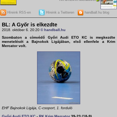
Híreink RSS-en
Híreink a Twitteren
handball.hu blog
BL: A Győr is elkezdte
2018. október 6. 20:20
© handball.hu
Szombaton a címvédő
Győri Audi ETO KC
is megkezdte
menetelését a
Bajnokok Ligájá
ban, első ellenfele a Krim
Mercator volt.
EHF Bajnokok Ligája, C-csoport, 1. forduló
Győri Audi ETO KC
-
RK Krim Mercator
39-23 (18-9)