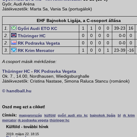
Győr, Audi Aréna
Játékvezetők: Marta Sa, Vania Sa (portugálok)
EHF Bajnokok Ligája, a C-csoport állása
1.
1
1
0
0
39-23
16
Győri Audi ETO KC
2.
0
0
0
0
0-0
0
Thüringer HC
2.
0
0
0
0
0-0
0
RK Podravka Vegeta
3.
1
0
0
1
23-39
-16
RK Krim Mercator
A csoport másik mérkőzése:
Thüringer HC
-
RK Podravka Vegeta
Ok. 7., 14.00, Nordhausen, Wiedigsburghalle
Játékvezetők: Cristina Nastase, Simona Raluca Stancu (románok)
© handball.hu
Oszd meg ezt a cikket!
Címkék:
magyarország
külföld
győri audi eto kc
bajnokok ligája
bl
rk krim
mercator
rk podravka vegeta
thüringer hc
Külföld - további hírek
2019. május 22. 18:15