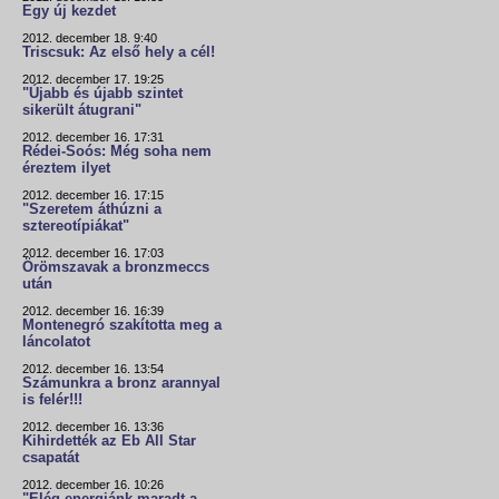
Egy új kezdet
2012. december 18. 9:40
Triscsuk: Az első hely a cél!
2012. december 17. 19:25
"Újabb és újabb szintet
sikerült átugrani"
2012. december 16. 17:31
Rédei-Soós: Még soha nem
éreztem ilyet
2012. december 16. 17:15
"Szeretem áthúzni a
sztereotípiákat"
2012. december 16. 17:03
Örömszavak a bronzmeccs
után
2012. december 16. 16:39
Montenegró szakította meg a
láncolatot
2012. december 16. 13:54
Számunkra a bronz arannyal
is felér!!!
2012. december 16. 13:36
Kihirdették az Eb All Star
csapatát
2012. december 16. 10:26