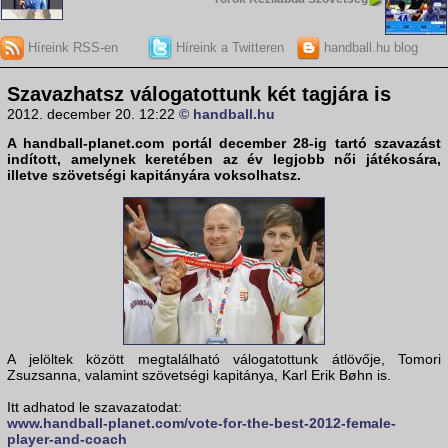
Híreink RSS-en
Híreink a Twitteren
handball.hu blog
Szavazhatsz válogatottunk két tagjára is
2012. december 20. 12:22
© handball.hu
A
handball-planet.com
portál december 28-ig tartó szavazást
indított, amelynek keretében az év legjobb női játékosára,
illetve szövetségi kapitányára voksolhatsz.
A jelöltek között megtalálható válogatottunk átlövője, Tomori
Zsuzsanna, valamint szövetségi kapitánya, Karl Erik Bøhn is.
Itt adhatod le szavazatodat:
www.handball-planet.com/vote-for-the-best-2012-female-
player-and-coach