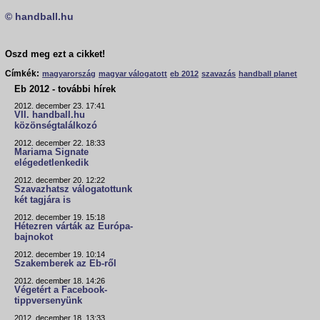
© handball.hu
Oszd meg ezt a cikket!
Címkék:
magyarország
magyar válogatott
eb 2012
szavazás
handball planet
Eb 2012 - további hírek
2012. december 23. 17:41
VII. handball.hu
közönségtalálkozó
2012. december 22. 18:33
Mariama Signate
elégedetlenkedik
2012. december 20. 12:22
Szavazhatsz válogatottunk
két tagjára is
2012. december 19. 15:18
Hétezren várták az Európa-
bajnokot
2012. december 19. 10:14
Szakemberek az Eb-ről
2012. december 18. 14:26
Végetért a Facebook-
tippversenyünk
2012. december 18. 13:33