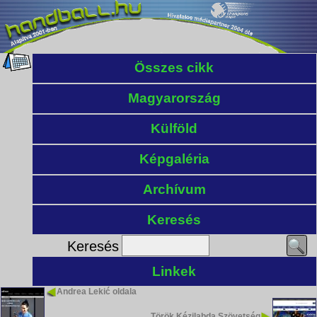
Összes cikk
Magyarország
Külföld
Képgaléria
Archívum
Keresés
Keresés
Linkek
Andrea Lekić oldala
Török Kézilabda Szövetség