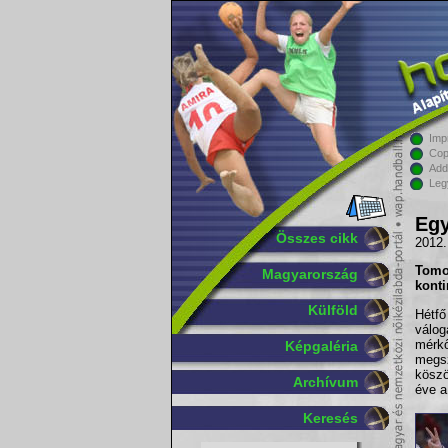
Imp
Cop
Add
Leg
Egy
Összes cikk
2012.
Tomo
Magyarország
konti
Külföld
Hétfő
válog
mérk
Képgaléria
megs
köszö
Archívum
éve a
Keresés