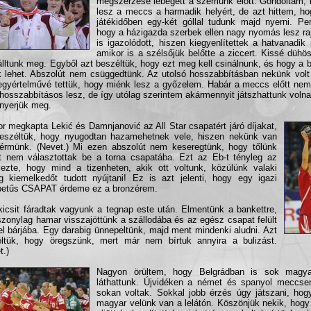
megszerzése lebegett a szemünk előtt. Gondoltam, 
lesz a meccs a harmadik helyért, de azt hittem, h
játékidőben egy-két góllal tudunk majd nyerni. Pe
hogy a házigazda szerbek ellen nagy nyomás lesz ra
is igazolódott, hiszen kiegyenlítettek a hatvanadik
amikor is a szélsőjük belőtte a ziccert. Kissé dühö
lltunk meg. Egyből azt beszéltük, hogy ezt meg kell csinálnunk, és hogy a 
 lehet. Abszolút nem csüggedtünk. Az utolsó hosszabbításban nekünk volt
egyértelművé tettük, hogy miénk lesz a győzelem. Habár a meccs előtt ne
hosszabbításos lesz, de így utólag szerintem akármennyit játszhattunk voln
 nyerjük meg.
r megkapta Lekić és Damnjanović az All Star csapatért járó díjakat,
eszéltük, hogy nyugodtan hazamehetnek vele, hiszen nekünk van
érmünk. (Nevet.) Mi ezen abszolút nem keseregtünk, hogy tőlünk
t nem választottak be a torna csapatába. Ezt az Eb-t tényleg az
mezte, hogy mind a tizenheten, akik ott voltunk, közülünk valaki
g kiemelkedőt tudott nyújtani! Ez is azt jelenti, hogy egy igazi
betűs CSAPAT érdeme ez a bronzérem.
icsit fáradtak vagyunk a tegnap este után. Elmentünk a bankettre,
szonylag hamar visszajöttünk a szállodába és az egész csapat felült
el bárjába. Egy darabig ünnepeltünk, majd ment mindenki aludni. Azt
ltük, hogy öregszünk, mert már nem bírtuk annyira a bulizást.
t.)
Nagyon örültem, hogy Belgrádban is sok magya
láthattunk. Újvidéken a német és spanyol meccse
sokan voltak. Sokkal jobb érzés úgy játszani, hog
magyar velünk van a lelátón. Köszönjük nekik, hogy