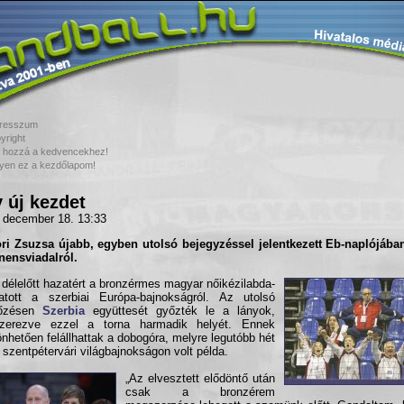
resszum
yright
 hozzá a kedvencekhez!
yen ez a kezdőlapom!
 új kezdet
 december 18. 13:33
ri Zsuzsa
újabb, egyben utolsó bejegyzéssel jelentkezett Eb-naplójában
nensviadalról.
 délelőtt hazatért a bronzérmes magyar nőikézilabda-
atott a szerbiai Európa-bajnokságról. Az utolsó
őzésen
Szerbia
együttesét győzték le a lányok,
zerezve ezzel a torna harmadik helyét. Ennek
nhetően felállhattak a dobogóra, melyre legutóbb hét
 szentpétervári világbajnokságon volt példa.
„Az elvesztett elődöntő után
csak a bronzérem