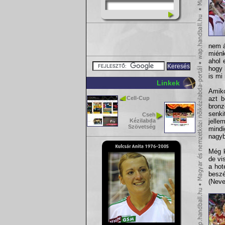
nem á
miénk
ahol 
hogy 
is mi
Linkek
Amiko
Cell-Cup
azt b
bronz
senki
Cseh
Kézilabda
jelle
Szövetség
mindi
nagy
Még k
de vi
a hot
beszé
(Neve