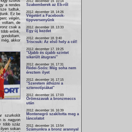
hogy szoros
2012. december 19. 10:14
Szakemberek az Eb-ről
ogy a rendes
rsze tudtuk,
2012. december 18. 14:26
jtunk. Ez be
Végetért a Facebook-
 perc végén,
tippversenyünk
s voltam, de
bronz csak a
2012. december 18. 13:33
Egy új kezdet
 több erőnk,
m gondoltam,
2012. december 18. 9:40
a még, akkor
Triscsuk: Az első hely a cél!
2012. december 17. 19:25
"Újabb és újabb szintet
sikerült átugrani"
2012. december 16. 17:31
Rédei-Soós: Még soha nem
éreztem ilyet
2012. december 16. 17:15
"Szeretem áthúzni a
sztereotípiákat"
2012. december 16. 17:03
Örömszavak a bronzmeccs
után
2012. december 16. 16:39
Montenegró szakította meg a
r szurkolót
láncolatot
n is nagyon
y több száz
2012. december 16. 13:54
 ilyen sokan
Számunkra a bronz arannyal