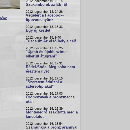
2012. december 19. 10:14
Szakemberek az Eb-ről
2012. december 18. 14:26
Végetért a Facebook-
mény
tippversenyünk
2012. december 18. 13:33
Egy új kezdet
2012. december 18. 9:40
Triscsuk: Az első hely a cél!
2012. december 17. 19:25
"Újabb és újabb szintet
sikerült átugrani"
2012. december 16. 17:31
Rédei-Soós: Még soha nem
éreztem ilyet
2012. december 16. 17:15
"Szeretem áthúzni a
sztereotípiákat"
2012. december 16. 17:03
Örömszavak a bronzmeccs
után
2012. december 16. 16:39
Montenegró szakította meg a
láncolatot
2012. december 16. 13:54
Számunkra a bronz arannyal