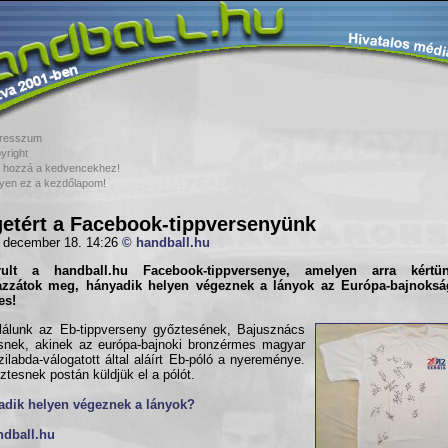
resszum
yright
 hozzá a kedvencekhez!
yen ez a kezdőlapom!
etért a Facebook-tippversenyünk
 december 18. 14:26
© handball.hu
árult a
handball.hu Facebook-tippverseny
e, amelyen arra kértün
azzátok meg, hányadik helyen végeznek a lányok az Európa-bajnoksá
es!
lálunk az Eb-tippverseny győztesének, Bajusznács
nek, akinek az európa-bajnoki bronzérmes magyar
zilabda-válogatott által aláírt Eb-póló a nyereménye.
ztesnek postán küldjük el a pólót.
adik helyen végeznek a lányok?
ndball.hu