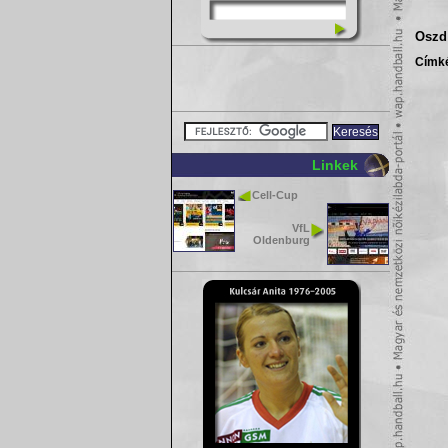
Oszd 
Címk
Linkek
Cell-Cup
VfL
Oldenburg