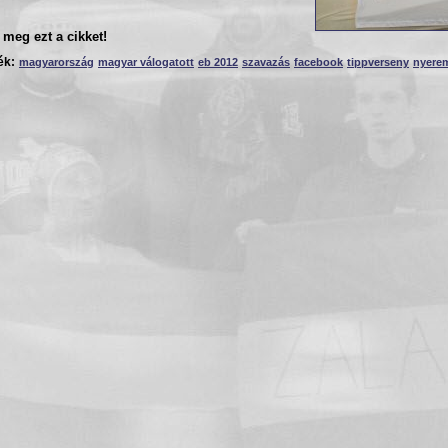
meg ezt a cikket!
ék:
magyarország
magyar válogatott
eb 2012
szavazás
facebook
tippverseny
nyere