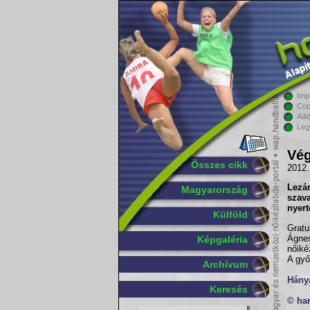
Imp
Cop
Add
Leg
Vég
Összes cikk
2012.
Lez
Magyarország
szav
nyert
Külföld
Gratu
Ágnes
Képgaléria
nőiké
A győ
Archívum
Hány
Keresés
© ha