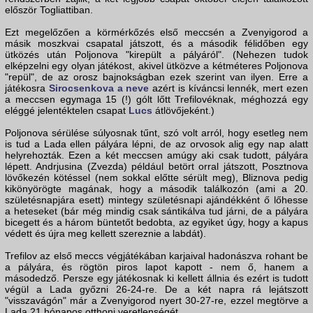
először Togliattiban.
Ezt megelőzően a körmérkőzés első meccsén a Zvenyigorod a
másik moszkvai csapatal játszott, és a második félidőben egy
ütközés után Poljonova "kirepült a pályáról". (Nehezen tudok
elképzelni egy olyan játékost, akivel ütközve a kétméteres Poljonova
"repül", de az orosz bajnokságban ezek szerint van ilyen. Erre a
játékosra
Sirocsenkova a neve
azért is kíváncsi lennék, mert ezen
a meccsen egymaga 15 (!) gólt lőtt Trefilovéknak, méghozzá egy
eléggé jelentéktelen csapat
Lucs
átlövőjeként.)
Poljonova sérülése súlyosnak tűnt, szó volt arról, hogy esetleg nem
is tud a Lada ellen pályára lépni, de az orvosok alig egy nap alatt
helyrehozták. Ezen a két meccsen amúgy aki csak tudott, pályára
lépett. Andrjusina (Zvezda) például betört orral játszott, Posztnova
lövőkezén kötéssel (nem sokkal előtte sérült meg), Bliznova pedig
kikönyörögte magának, hogy a második találkozón (ami a 20.
születésnapjára esett) mintegy születésnapi ajándékként ő lőhesse
a heteseket (bár még mindig csak sántikálva tud járni, de a pályára
bicegett és a három büntetőt bedobta, az egyiket úgy, hogy a kapus
védett és újra meg kellett szereznie a labdát).
Trefilov az első meccs végjátékában karjaival hadonászva rohant be
a pályára, és rögtön piros lapot kapott - nem ő, hanem a
másodedző. Persze egy játékosnak ki kellett állnia és ezért is tudott
végül a Lada győzni 26-24-re. De a két napra rá lejátszott
"visszavágón" már a Zvenyigorod nyert 30-27-re, ezzel megtörve a
Lada 21 hónapos otthoni veretlenségét.