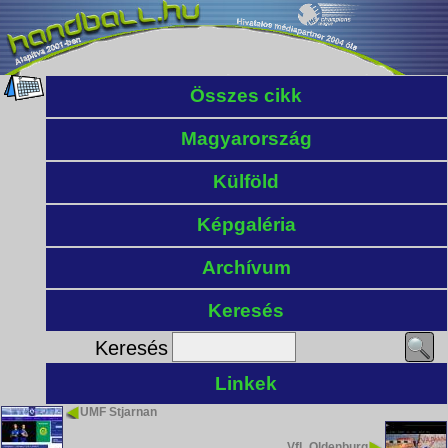
Összes cikk
Magyarország
Külföld
Képgaléria
Archívum
Keresés
Keresés
Linkek
UMF Stjarnan
VfL Oldenburg