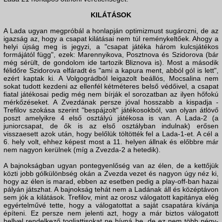
KILÁTÁSOK
A Lada ugyan megpróbál a honlapján optimizmust sugározni, de az
igazság az, hogy a csapat kilátásai nem túl reménykeltőek. Ahogy a
helyi újság meg is jegyzi, a "csapat játéka három kulcsjátékos
formájától függ", ezek: Marennyikova, Posztnova és Szidorova (bár
még sérült, de gondolom ide tartozik Bliznova is). Most a második
félidőre Szidorova elfáradt és "ami a kapura ment, abból gól is lett",
ezért kaptak ki. A Volgográdból leigazolt beállós, Mocsalina nem
sokat tudott kezdeni az ellenfél kétméteres belső védőivel, a csapat
fiatal játékosai pedig még nem bírják el sorozatban az ilyen hőfokú
mérkőzéseket. A Zvezdának persze jóval hosszabb a kispadja -
Trefilov szokása szerint "bespájzolt" játékosokból, van olyan átlövő
poszt amelyikre 4 első osztályú játékosa is van. A Lada-2 (a
juniorcsapat, de ők is az első osztályban indulnak) erősen
visszaesett azok után, hogy belőlük töltötték fel a Lada-1-et. A cél a
6. hely volt, ehhez képest most a 11. helyen állnak és előbbre már
nem nagyon kerülnek (míg a Zvezda-2 a hetedik).
A bajnokságban ugyan pontegyenlőség van az élen, de a kettőjük
közti jobb gólkülönbség okán a Zvezda vezet és nagyon úgy néz ki,
hogy az élen is marad, ebben az esetben pedig a play-off-ban hazai
pályán játszhat. A bajnokság tehát nem a Ladának áll és középtávon
sem jók a kilátások. Trefilov, mint az orosz válogatott kapitánya elég
egyértelművé tette, hogy a válogatottat a saját csapatára kívánja
építeni. Ez persze nem jelenti azt, hogy a már biztos válogatott
hellyel rendelkező togliattisokat ne hívná be, de ez nem több négy-