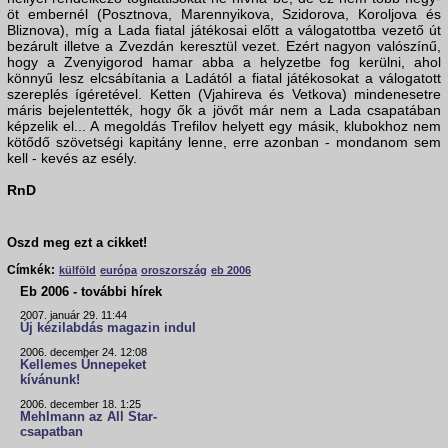
öt embernél (Posztnova, Marennyikova, Szidorova, Koroljova és
Bliznova), míg a Lada fiatal játékosai előtt a válogatottba vezető út
bezárult illetve a Zvezdán keresztül vezet. Ezért nagyon valószínű,
hogy a Zvenyigorod hamar abba a helyzetbe fog kerülni, ahol
könnyű lesz elcsábítania a Ladától a fiatal játékosokat a válogatott
szereplés ígéretével. Ketten (Vjahireva és Vetkova) mindenesetre
máris bejelentették, hogy ők a jövőt már nem a Lada csapatában
képzelik el... A megoldás Trefilov helyett egy másik, klubokhoz nem
kötődő szövetségi kapitány lenne, erre azonban - mondanom sem
kell - kevés az esély.
RnD
Oszd meg ezt a cikket!
Címkék:
külföld
európa
oroszország
eb 2006
Eb 2006 - további hírek
2007. január 29. 11:44
Új kézilabdás magazin indul
2006. december 24. 12:08
Kellemes Ünnepeket
kívánunk!
2006. december 18. 1:25
Mehlmann az All Star-
csapatban