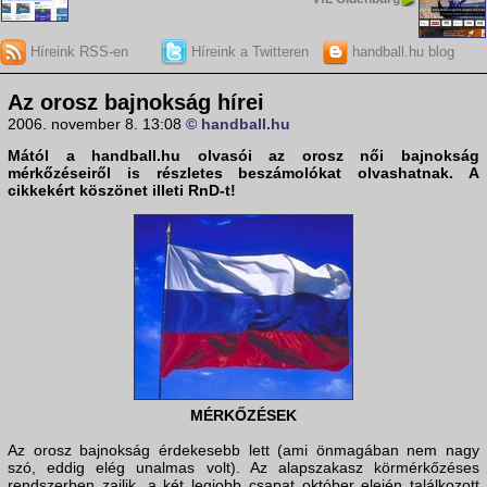
Híreink RSS-en
Híreink a Twitteren
handball.hu blog
Az orosz bajnokság hírei
2006. november 8. 13:08
© handball.hu
Mától a
handball.hu
olvasói az orosz női bajnokság
mérkőzéseiről is részletes beszámolókat olvashatnak. A
cikkekért köszönet illeti
RnD
-t!
MÉRKŐZÉSEK
Az orosz bajnokság érdekesebb lett (ami önmagában nem nagy
szó, eddig elég unalmas volt). Az alapszakasz körmérkőzéses
rendszerben zajlik, a két legjobb csapat október elején találkozott